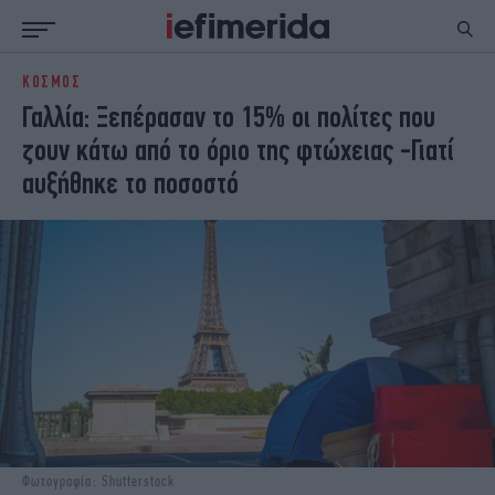
ΚΟΣΜΟΣ
ΕΙΔΗΣΕΙΣ
ΠΟΛΙΤΙΚΗ
Γαλλία: Ξεπέρασαν το 15% οι πολίτες που
NON PAPER
ΕΛΛΑΔΑ
ζουν κάτω από το όριο της φτώχειας -Γιατί
ΟΙΚΟΝΟΜΙΑ
ΚΟΣΜΟΣ
αυξήθηκε το ποσοστό
ΠΟΛΙΤΙΣΜΟΣ
ΠΑΝΕΛΛΗΝΙΕΣ
ΖΩΗ
ΣΠΟΡ
ΓΥΝΑΙΚΑ
ENGLISH EDITION
ΠΟΛΗ
STORIES
ΕΚΛΟΓΕΣ
TRAVEL
ΤΕΧΝΟΛΟΓΙΑ
ΥΓΕΙΑ
DESIGN
ΟΛΥΜΠΙΑΚΟΙ ΑΓΩΝΕΣ
EURO
GREEN
PODCAST
iAUTOKINITO
iOPINIONS
iGASTRONOMIE
Φωτογραφία: Shutterstock