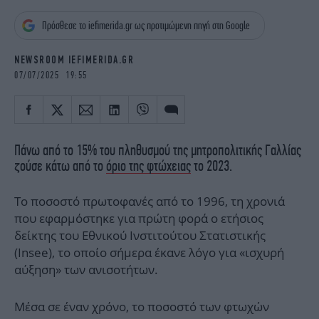
iBOOKS
ΖΩΔΙΑ
Πρόσθεσε το iefimerida.gr ως προτιμώμενη πηγή στη Google
OSCARS
THE OCEAN
MEDIA
ELAMEFORA
NEWSROOM IEFIMERIDA.GR
07/07/2025 19:55
NEWSLETTER
Πάνω από το 15% του πληθυσμού της μητροπολιτικής Γαλλίας
ζούσε κάτω από το
όριο της φτώχειας
το 2023.
Το ποσοστό πρωτοφανές από το 1996, τη χρονιά
που εφαρμόστηκε για πρώτη φορά ο ετήσιος
δείκτης του Εθνικού Ινστιτούτου Στατιστικής
(Insee), το οποίο σήμερα έκανε λόγο για «ισχυρή
αύξηση» των ανισοτήτων.
Μέσα σε έναν χρόνο, το ποσοστό των φτωχών