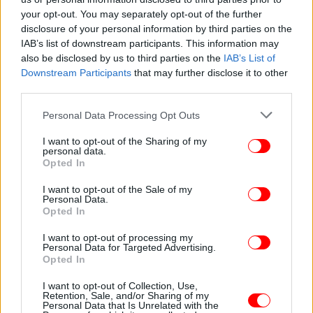
your opt-out. You may separately opt-out of the further
disclosure of your personal information by third parties on the
IAB’s list of downstream participants. This information may
also be disclosed by us to third parties on the
IAB’s List of
Downstream Participants
that may further disclose it to other
third parties.
Please note that this website/app uses one or more Google
Personal Data Processing Opt Outs
services and may gather and store information including but
not limited to your visit or usage behaviour. You may click to
I want to opt-out of the Sharing of my
personal data.
Το Ίδρυμα για τη Στέγαση των Μη προνομιούχων
grant or deny consent to Google and its third-party tags to
Opted In
(πρώην Ίδρυμα Αββά Πιερ) έκανε λόγο για
use your data for below specified purposes in below Google
consent section.
«ανησυχητικά» στοιχεία που όμως «δεν προκαλούν
I want to opt-out of the Sale of my
Personal Data.
έκπληξη» δεδομένου ότι διακόπηκαν τα μέτρα
Opted In
στήριξης της αγοραστικής δύναμης. «Οι διακοπές
ηλεκτρικού ρεύματος και αερίου λόγω απλήρωτων
I want to opt-out of processing my
Personal Data for Targeted Advertising.
λογαριασμών έχουν εκτοξευτεί, ο αριθμός εκείνων
Opted In
που λένε ότι κρυώνουν στο σπίτι τους σχεδόν
I want to opt-out of Collection, Use,
διπλασιάστηκε και βλέπουμε μεγάλη αύξηση των
Retention, Sale, and/or Sharing of my
εξώσεων», είπε ο εκπρόσωπος του ιδρύματος
Personal Data that Is Unrelated with the