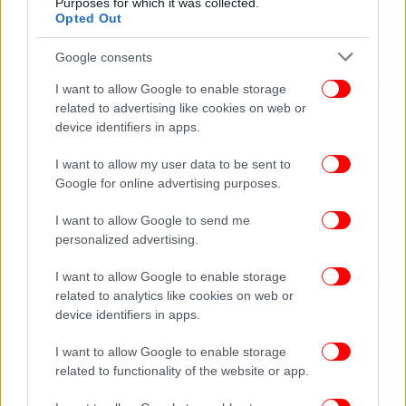
Purposes for which it was collected.
Μανουέλ Ντομέργκ, ζητώντας να εφαρμοστούν
Opted Out
«διαρθρωτικά μέτρα».
Google consents
ΟΛΕΣ ΟΙ ΕΙΔΗΣΕΙΣ
I want to allow Google to enable storage
related to advertising like cookies on web or
Σοκ με timelapse βίντεο από το Τέξας: Πώς το ποτάμι
device identifiers in apps.
φούσκωσε σε 45 λεπτά και έπνιξε μια τεράστια περιοχή
Η πανέμορφη ελληνική πόλη που βρίσκεται ανάμεσα τα
I want to allow my user data to be sent to
«κρυμμένα διαμαντάκια» της Ευρώπης για καλοκαιρινές
Google for online advertising purposes.
διακοπές
I want to allow Google to send me
Νέο έκτακτο της ΕΜΥ για τον καύσωνα -Πού θα δείξει
personalized advertising.
42άρια Τρίτη και Τετάρτη
I want to allow Google to enable storage
related to analytics like cookies on web or
device identifiers in apps.
I want to allow Google to enable storage
related to functionality of the website or app.