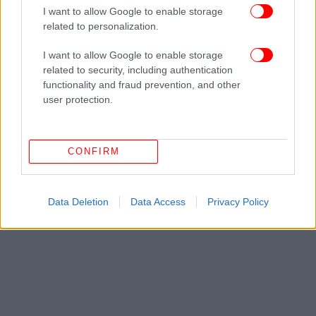
πρώτοι όλες τις ειδήσεις
I want to allow Google to enable storage
related to personalization.
Δείτε όλες τις τελευταίες
Ειδήσεις
από την Ελλάδα και τον Κόσμο,
στο
I want to allow Google to enable storage
related to security, including authentication
functionality and fraud prevention, and other
ΔΙΑΒΑΣΤΕ ΠΕΡΙΣΣΟΤΕΡΑ
ΕΛΛΗΝΙΚΉ ΥΦΑΛΟΚΡΗΠΊΔΑ
ORUC REIS
user protection.
ΤΟΥΡΚΙΚΌ ΠΛΟΊΟ
CONFIRM
Data Deletion
Data Access
Privacy Policy