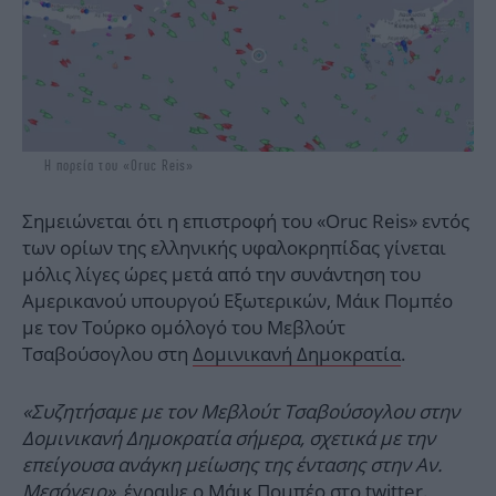
Η πορεία του «Oruc Reis»
Σημειώνεται ότι η επιστροφή του «Oruc Reis» εντός
των ορίων της ελληνικής υφαλοκρηπίδας γίνεται
μόλις λίγες ώρες μετά από την συνάντηση του
Αμερικανού υπουργού Εξωτερικών, Μάικ Πομπέο
με τον Τούρκο ομόλογό του Μεβλούτ
Τσαβούσογλου στη
Δομινικανή Δημοκρατία
.
«Συζητήσαμε με τον Μεβλούτ Τσαβούσογλου στην
Δομινικανή Δημοκρατία σήμερα, σχετικά με την
επείγουσα ανάγκη μείωσης της έντασης στην Αν.
Μεσόγειο»,
έγραψε o Μάικ Πομπέο στο twitter.