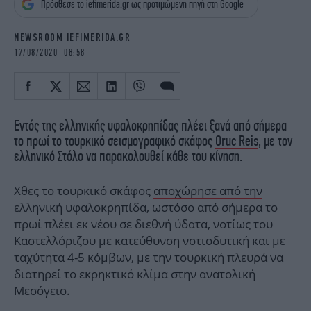
Πρόσθεσε το iefimerida.gr ως προτιμώμενη πηγή στη Google
iBOOKS
ΖΩΔΙΑ
OSCARS
THE OCEAN
NEWSROOM IEFIMERIDA.GR
MEDIA
ELAMEFORA
17/08/2020 08:58
NEWSLETTER
Εντός της ελληνικής υφαλοκρηπίδας πλέει ξανά από σήμερα
το πρωί το τουρκικό σεισμογραφικό σκάφος
Oruc Reis
, με τον
ελληνικό Στόλο να παρακολουθεί κάθε του κίνηση.
Χθες το τουρκικό σκάφος
αποχώρησε από την
ελληνική υφαλοκρηπίδα
, ωστόσο από σήμερα το
πρωί πλέει εκ νέου σε διεθνή ύδατα, νοτίως του
Καστελλόριζου με κατεύθυνση νοτιοδυτική και με
ταχύτητα 4-5 κόμβων, με την τουρκική πλευρά να
διατηρεί το εκρηκτικό κλίμα στην ανατολική
Μεσόγειο.