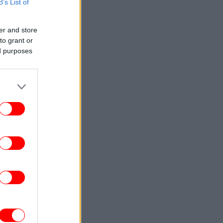
B’s List of
ENGLISH
23:09
Attica Roots Festival Draws Tens of
er and store
housands to Nine Free Concerts Across
to grant or
Athens Region
ed purposes
ΚΟΣΜΟΣ
23:03
υκρανία: Δύο νεκροί και έξι τραυματίες
από ρωσικά πλήγματα στο
Ντνιπροπετρόφσκ
ΖΩΗ
22:59
αντσέσκα Τόκα: Η Ιταλίδα χορεύτρια στη
urovision 2026 ποζάρει ολόγυμνη στην
μπανιέρα της
ΚΟΣΜΟΣ
22:47
ν ντερ Λάιεν: Η πρόεδρος της Κομισιόν
ιρετίζει τις αμερικανικές κυρώσεις σε
βάρος της Ρωσίας