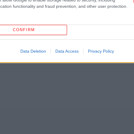
cation functionality and fraud prevention, and other user protection.
ΞΗΣ ΤΣΊΠΡΑΣ
ΝΤΊΝΑ ΚΏΝΣΤΑ
ΗΘΟΠΟΙΌΣ
CONFIRM
ΗΠ
Data Deletion
Data Access
Privacy Policy
Αφο
«Α
κά
ξε