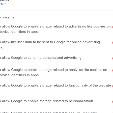
Out
Αξι
consents
o allow Google to enable storage related to advertising like cookies on
evice identifiers in apps.
Έ
Σα
o allow my user data to be sent to Google for online advertising
s.
to allow Google to send me personalized advertising.
Β
o allow Google to enable storage related to analytics like cookies on
evice identifiers in apps.
o allow Google to enable storage related to functionality of the website
Φω
το Google News
και μάθετε πρώτοι όλες τις ειδήσεις
o allow Google to enable storage related to personalization.
ς
από την Ελλάδα και τον Κόσμο, στο
o allow Google to enable storage related to security, including