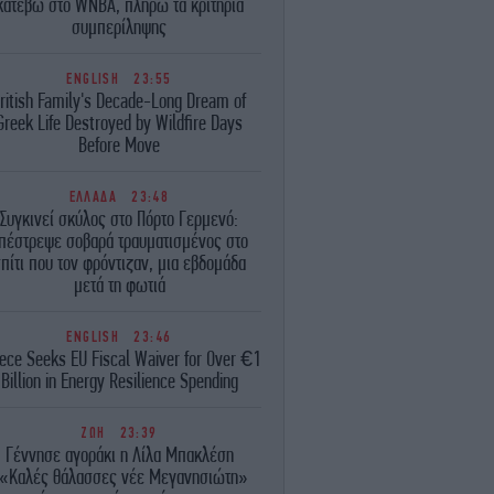
κατέβω στο WNBA, πληρώ τα κριτήρια
συμπερίληψης
ENGLISH
23:55
ritish Family's Decade-Long Dream of
Greek Life Destroyed by Wildfire Days
Before Move
ΕΛΛΑΔΑ
23:48
Συγκινεί σκύλος στο Πόρτο Γερμενό:
πέστρεψε σοβαρά τραυματισμένος στο
πίτι που τον φρόντιζαν, μια εβδομάδα
μετά τη φωτιά
ENGLISH
23:46
ece Seeks EU Fiscal Waiver for Over €1
Billion in Energy Resilience Spending
ΖΩΗ
23:39
Γέννησε αγοράκι η Λίλα Μπακλέση
«Καλές θάλασσες νέε Μεγανησιώτη»