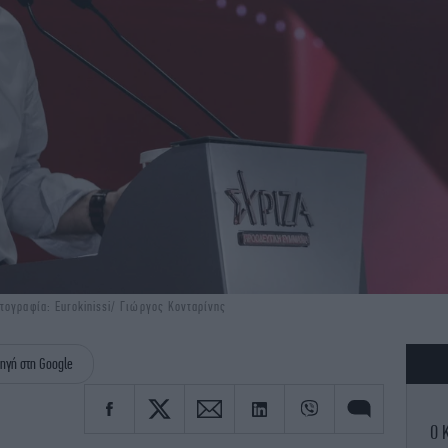
τογραφία: Eurokinissi/ Γιώργος Κονταρίνης
ηγή στη Google
Ο 