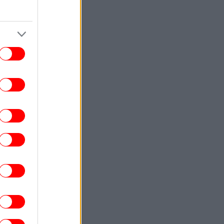
ΚΟΣΜΟΣ
22:40
ωματούχος ΗΠΑ: Με τη συμφωνία για το
Στενό του Ορμούζ θα αρθεί ο ναυτικός
αποκλεισμός του Ιράν
ΕΛΛΑΔΑ
22:32
ρχονται ισχυρά μελτέμια και 39άρια το
ββατοκύριακο -Συναγερμός για φωτιές,
ποιες περιοχές μπαίνουν σε Red Code
ΚΟΣΜΟΣ
22:27
ρετανία: Καταδικάστηκε serial killer για
τον φόνο δύο γυναικών -Η αστυνομία
απολογήθηκε γιατί τον είχε αφήσει
ελεύθερο
ΕΛΛΑΔΑ
22:19
τιά σε ισόγειο κατάστημα στη Λεωφόρο
Αμφιθέας, στον Άλιμο -Εκκενώθηκε
προληπτικά πολυκατοικία