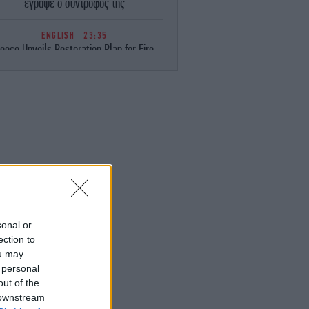
έγραψε ο σύντροφός της
ENGLISH
23:35
eece Unveils Restoration Plan for Fire-
avaged Western Attica, Vows Erosion
Works by September 15
ΕΛΛΑΔΑ
23:28
Φωτιά στη Σητεία -Επιχειρούν 40
οσβέστες, ισχυροί άνεμοι στην περιοχή
ΚΟΣΜΟΣ
23:16
ιμακώνεται η κόντρα Μαδρίτης-Ρώμης:
Η κυβέρνηση Σάντσεθ ανακοίνωσε
έγχους στα σύνορα για ταξιδιώτες από
την Ιταλία
sonal or
ection to
ou may
ΚΟΣΜΟΣ
23:14
 personal
υρκία: «Η συμφωνία με το Πακιστάν και
η Σαουδική Αραβία δεν αντιβαίνει στις
out of the
δεσμεύσεις μας προς το ΝΑΤΟ»
 downstream