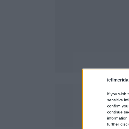
iefimerida
If you wish 
sensitive in
confirm you
continue se
information 
further disc