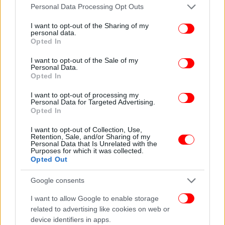
Please note that this website/app uses one or more Google
Personal Data Processing Opt Outs
services and may gather and store information including but
Η έξαρση της βίας στην Κολομβία, χώρα όπου
not limited to your visit or usage behaviour. You may click to
I want to opt-out of the Sharing of my
μαίνεται εμφύλια ένοπλη σύρραξη για πάνω από έξι
personal data.
grant or deny consent to Google and its third-party tags to
Opted In
δεκαετίες, καταγράφεται καθώς πλησιάζει στον
use your data for below specified purposes in below Google
ορίζοντα ο πρώτος γύρος των προεδρικών εκλογών
consent section.
I want to opt-out of the Sale of my
την 31η Μαΐου.
Personal Data.
Opted In
ΟΛΕΣ ΟΙ ΕΙΔΗΣΕΙΣ
I want to opt-out of processing my
Personal Data for Targeted Advertising.
Opted In
«Τα αποθέματα πετρελαίου εξαντλούνται»:
«Καμπανάκι» από τις ενεργειακές εταιρείες, αύξηση
I want to opt-out of Collection, Use,
παραγωγής συζητά ο ΟΠΕΚ+
Retention, Sale, and/or Sharing of my
Personal Data that Is Unrelated with the
Αλεξανδρούπολη: Ξεκίνησε η δίκη για σεξουαλική
Purposes for which it was collected.
Opted Out
κακοποίηση 5χρονου από συνομηλίκους του -Πώς
αποκάλυψε στον πατέρα του τι έγινε
Google consents
Λαοθάλασσα στην Κοπακαμπάνα: Η Σακίρα ξεσήκωσε 2
εκατομμύρια Βραζιλιάνους στη δωρεάν συναυλία της
I want to allow Google to enable storage
related to advertising like cookies on web or
[εικόνες και βίντεο]
device identifiers in apps.