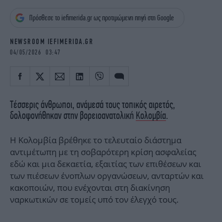
iBOOKS
ΖΩΔΙΑ
Πρόσθεσε το iefimerida.gr ως προτιμώμενη πηγή στη Google
OSCARS
THE OCEAN
MEDIA
ELAMEFORA
NEWSROOM IEFIMERIDA.GR
04/05/2026 03:47
NEWSLETTER
Τέσσερις άνθρωποι, ανάμεσά τους τοπικός αιρετός,
δολοφονήθηκαν στην βορειοανατολική
Κολομβία
.
Η Κολομβία βρέθηκε το τελευταίο διάστημα
αντιμέτωπη με τη σοβαρότερη κρίση ασφαλείας
εδώ και μια δεκαετία, εξαιτίας των επιθέσεων και
των πιέσεων ένοπλων οργανώσεων, ανταρτών και
κακοποιών, που ενέχονται στη διακίνηση
ναρκωτικών σε τομείς υπό τον έλεγχό τους.