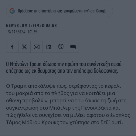
iBOOKS
ΖΩΔΙΑ
Πρόσθεσε το iefimerida.gr ως προτιμώμενη πηγή στη Google
OSCARS
THE OCEAN
MEDIA
ELAMEFORA
NEWSROOM IEFIMERIDA.GR
15/07/2024 07:29
NEWSLETTER
Ο
Ντόναλντ Τραμπ
έδωσε την πρώτη του συνέντευξη αφού
επέζησε ως εκ θαύματος από την απόπειρα δολοφονίας.
Ο Τραμπ αποκάλυψε πώς, στρέφοντας το κεφάλι
του μακριά από το πλήθος για να κοιτάξει μια
οθόνη προβολών, μπορεί να του έσωσε τη ζωή στη
συγκέντρωση στο Μπάτλερ της Πενσιλβάνια και
πώς ήθελε να συνεχίσει να μιλάει αφότου ο ένοπλος
Τόμας Μάθιου Κρουκς τον χτύπησε στο δεξί αυτί.