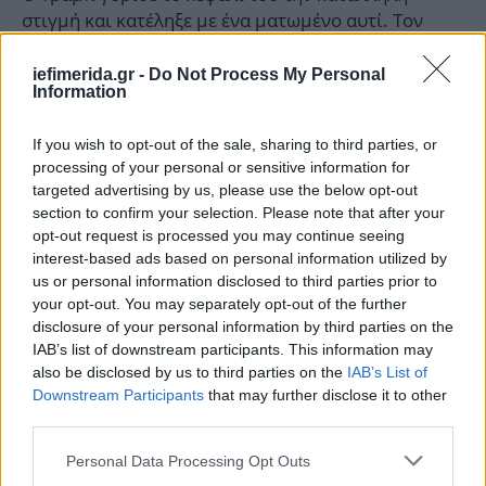
στιγμή και κατέληξε με ένα ματωμένο αυτί. Τον
έβγαλαν από τη σκηνή οι μυστικές υπηρεσίες, αλλά
όχι πριν χαιρετήσει τους υποστηρικτές του με
iefimerida.gr -
Do Not Process My Personal
Information
σφιγμένη γροθιά.
If you wish to opt-out of the sale, sharing to third parties, or
Ο πρώην πρόεδρος απευθύνθηκε στην εμβληματική
processing of your personal or sensitive information for
πλέον στιγμή όπου σήκωσε τη γροθιά του και είπε
targeted advertising by us, please use the below opt-out
«fight» στο εμβρόντητο κοινό.
section to confirm your selection. Please note that after your
opt-out request is processed you may continue seeing
interest-based ads based on personal information utilized by
«Πολλοί άνθρωποι λένε ότι είναι η πιο εμβληματική
us or personal information disclosed to third parties prior to
φωτογραφία που έχουν δει ποτέ», είπε ο Τραμπ.
your opt-out. You may separately opt-out of the further
«Έχουν δίκιο και... δεν πέθανα. Συνήθως πρέπει να
disclosure of your personal information by third parties on the
πεθάνεις για να έχεις μια iconic φωτογραφία».
IAB’s list of downstream participants. This information may
also be disclosed by us to third parties on the
IAB’s List of
Downstream Participants
that may further disclose it to other
third parties.
Please note that this website/app uses one or more Google
Personal Data Processing Opt Outs
services and may gather and store information including but