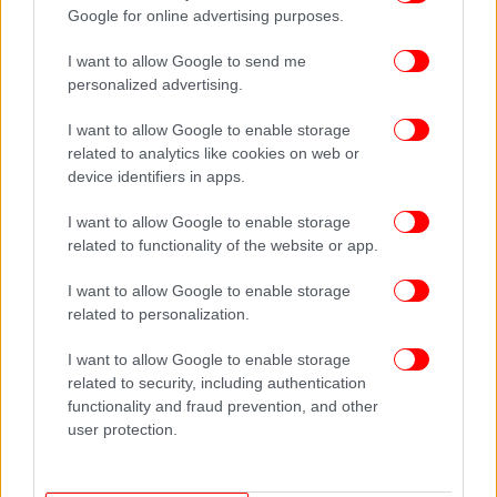
Google for online advertising purposes.
I want to allow Google to send me
personalized advertising.
Είπε πως ήθελε να γνωρίζουν οι οπαδοί του ότι
I want to allow Google to enable storage
είναι καλά «και ότι η Αμερική συνεχίζει, προχωράμε
related to analytics like cookies on web or
μπροστά, είμαστε δυνατοί».
device identifiers in apps.
«H ενέργεια που έβγαινε από τους ανθρώπους εκεί,
I want to allow Google to enable storage
related to functionality of the website or app.
εκείνη τη στιγμή... απλά στέκονταν εκεί - είναι
δύσκολο να περιγράψω πώς ένιωσα, αλλά ήξερα ότι
I want to allow Google to enable storage
ο κόσμος κοιτούσε. Ήξερα ότι η Ιστορία θα το
related to personalization.
κρίνει αυτό και ήξερα πως έπρεπε να τους
ενημερώσω ότι είμαστε εντάξει», πρόσθεσε ο
I want to allow Google to enable storage
Τραμπ.
related to security, including authentication
functionality and fraud prevention, and other
user protection.