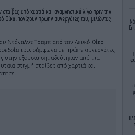
 στοίβες από χαρτιά και αναμνηστικά λίγο πριν την
ό Οίκο, τονίζουν πρώην συνεργάτες του, μιλώντας
Νά
Επι
ου Ντόναλντ Τραμπ από τον Λευκό Οίκο
προεδρία του, σύμφωνα με πρώην συνεργάτες
Τ
ρες στην εξουσία σημαδεύτηκαν από μια
φα
υταία στιγμή στοίβες από χαρτιά και
ατήσει.
Ο
μ
ΠΑΟ