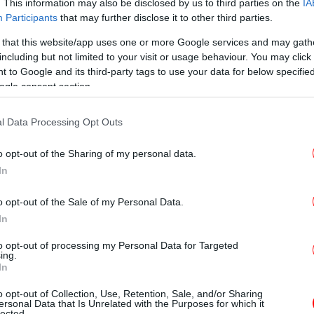
. This information may also be disclosed by us to third parties on the
IA
Participants
that may further disclose it to other third parties.
Με
 that this website/app uses one or more Google services and may gath
Χ
including but not limited to your visit or usage behaviour. You may click 
βουλο του Τραμπ επειδή εξαπάτησε οπαδούς του
 to Google and its third-party tags to use your data for below specifi
ogle consent section.
Τρ
l Data Processing Opt Outs
πι
μυνα ξένης χώρας μεταξύ αυτών που κατασχέθηκαν
o opt-out of the Sharing of my personal data.
In
o opt-out of the Sale of my Personal Data.
In
 να διαβάζει από χαρτί και όχι στον
ε συλλέξει έγγραφα πολλών ετών, εφημερίδες
to opt-out of processing my Personal Data for Targeted
ing.
Βί
ατα και άλλα αναμνηστικά διαφορών
In
ν
ορείο Reuters πρώην συνεργάτες του που
σ
o opt-out of Collection, Use, Retention, Sale, and/or Sharing
εξόδου» του. Ο τρόπος με τον οποίο
ersonal Data that Is Unrelated with the Purposes for which it
lected.