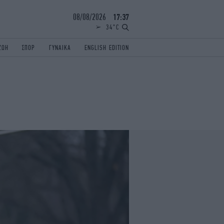
08/08/2026
17:37
34°C
ΖΩΗ
ΣΠΟΡ
ΓΥΝΑΙΚΑ
ENGLISH EDITION
ΕΛΛΑΔΑ
ΠΑΝΕΛΛΗΝΙΕΣ
ENGLISH EDITION
TRAVEL
ΟΛΥΜΠΙΑΚΟΙ ΑΓΩΝΕΣ
iAUTOKINITO
ΖΩΔΙΑ
ELAMEFORA