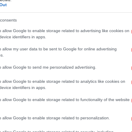
 άλλα επίσημα έγγραφα
, τα οποία πήρε μαζί
Out
κατοικία του στο Μαρ-α-Λάγκο της Φλόριντα,
Ψάχ
ν
 ποινική έρευνα.
consents
 Όπου και αν πήγαινε τον
o allow Google to enable storage related to advertising like cookies on
evice identifiers in apps.
Αν
πό
o allow my user data to be sent to Google for online advertising
s.
το Οβάλ Γραφείο αλλά μπορεί να δούλευε
υχνά, όπου κι αν πήγαινε, τον ακολουθούσε
to allow Google to send me personalized advertising.
Ο
με υλικό στο προεδρικό αεροπλάνο και
διόχειρα σημειώματα σε φίλους και
o allow Google to enable storage related to analytics like cookies on
evice identifiers in apps.
βαζε όλα μαζί σε ένα κουτί στο τέλος του
αυτές.
Τ
o allow Google to enable storage related to functionality of the website
 υποστηρίζουν ότι ο πρόεδρος έχει το
o allow Google to enable storage related to personalization.
οχαρακτηρίσει οποιοδήποτε αρχείο θέλει
ικά αντίγραφα των αρχείων του. Οι
o allow Google to enable storage related to security, including