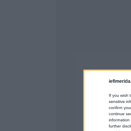
iefimerida
If you wish 
sensitive in
confirm you
continue se
information 
further disc