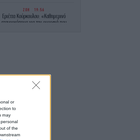
ΖΩΗ
19:56
Εριέττα Κούρκουλου: «Καθημερινό
σταυροκόπημα για την ομορφιά που
κυριαρχεί στη ζωή μου» -Πόσταρε
οικογενειακές στιγμές
ΠΟΛΙΤΙΣΜΟΣ
19:52
έφηβος που αλλάζει όσα ξέρουμε για το
φαίστειο της Σαντορίνης και την πτώση
του Μινωικού πολιτισμού
ENGLISH
19:45
pras Party Slams Turkey-Saudi-Pakistan
Defense Pact as "Blow" to Greek
Diplomacy
sonal or
ection to
ou may
ΖΩΗ
19:38
 personal
ιακοπές με γιοτ κάνουν Κωνσταντίνος
Αργυρός και Αλεξάνδρα Νίκα -Οι
out of the
φωτογραφίες με τα δύο παιδιά τους
 downstream