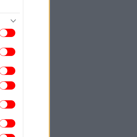
ΓΥΝΑΙΚΑ
19:00
νετε το επόμενο βιβλίο σας; Αυτές οι 5
έες κυκλοφορίες αξίζουν μια θέση στη
λίστα σας
ΚΟΣΜΟΣ
18:53
άλυση CNN: Τρόπο απεμπλοκής από τον
λεμο με το Ιράν αναζητά ο αρχηγός των
Ενόπλων Δυνάμεων των ΗΠΑ
ΣΠΟΡ
18:51
ι επτά μεγιστάνες που κάνουν μπίζνες
δισεκατομμυρίων με τη FIFA
ΣΠΟΡ
18:44
ελικά μπορούν να παίξουν άνδρες στο
κορυφαίο πρωτάθλημα γυναικών; Ο
κανόνας του WNBA και το… κενό
ΕΛΛΑΔΑ
18:38
Ανακαλείται προληπτικά παρτίδα της