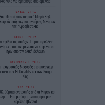
Κορινθία για εμπρησμό από αμέλεια
ΕΛΛΑΔΑ
20:14
ξος: Φωτιά στην περιοχή Μικρή Βίγλα -
χειρούν επίγειες και εναέριες δυνάμεις
της πυροσβεστικής
ΚΟΣΜΟΣ
20:09
α «φίδια της σκιάς»: Το μυστηριώδες
ινόμενο που αναμένεται να εμφανιστεί
πριν από την ολική έκλειψη
GASTRONOMIE
20:05
ι πραγματικές διαφορές στο μπέργκερ
εταξύ των McDonald's και των Burger
King
ΣΠΟΡ
20:04
Κ: Θύματα ανατροπής από τη Μπραν και
τώρα... Europa Cup τα «ασπρόμαυρα»
κορίτσια [βίντεο]