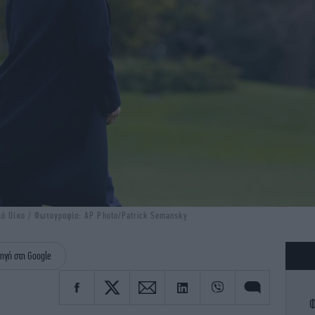
κό Οίκο / Φωτογραφία: AP Photo/Patrick Semansky
ηγή στη Google
Φ