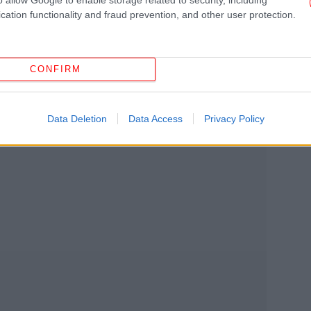
θως τηρούσαν πιστά τις οδηγίες του Νόμου
cation functionality and fraud prevention, and other user protection.
 φρόντιζαν τα έγγραφα να παραδίδονται στα
Β
CONFIRM
Data Deletion
Data Access
Privacy Policy
«Τ
άσ
Ελ