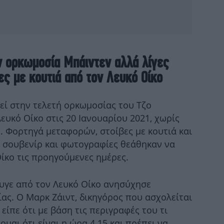
Σ
ν ορκωμοσία Μπάιντεν αλλά λίγες
ες με κουτιά από τον Λευκό Οίκο
τρ
Έ
ί στην τελετή ορκωμοσίας του Τζο
ευκό Οίκο στις 20 Ιανουαρίου 2021, χωρίς
υ. Φορτηγά μεταφορών, στοίβες με κουτιά και
 σουβενίρ και φωτογραφίες θεάθηκαν να
Τ
πα
ίκο τις προηγούμενες ημέρες.
υγε από τον Λευκό Οίκο ανησύχησε
ας. Ο Μαρκ Ζάιντ, δικηγόρος που ασχολείται
Ο
είπε ότι με βάση τις περιγραφές του τι
Σ
μαι ότι είναι η ώρα 4.15 και πρέπει να