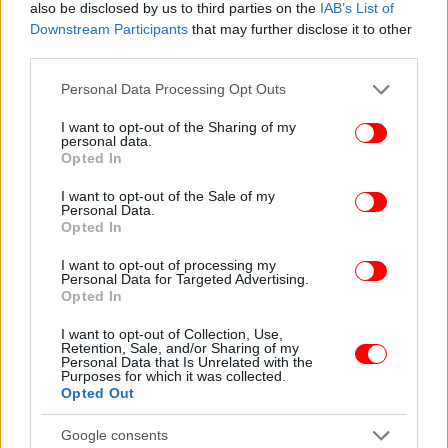
also be disclosed by us to third parties on the
IAB’s List of
Downstream Participants
that may further disclose it to other
third parties.
Please note that this website/app uses one or more Google
Personal Data Processing Opt Outs
services and may gather and store information including but
not limited to your visit or usage behaviour. You may click to
I want to opt-out of the Sharing of my
personal data.
grant or deny consent to Google and its third-party tags to
Opted In
use your data for below specified purposes in below Google
ΠΕΡΙΣΣΟΤΕΡΑ ΒΙΝΤΕΟ
consent section.
I want to opt-out of the Sale of my
Personal Data.
Opted In
I want to opt-out of processing my
Ακολουθήστε το
στο Google News
και μάθετε
Personal Data for Targeted Advertising.
πρώτοι όλες τις ειδήσεις
Opted In
I want to opt-out of Collection, Use,
Δείτε όλες τις τελευταίες
Ειδήσεις
από την Ελλάδα και τον Κόσμο,
Retention, Sale, and/or Sharing of my
στο
Personal Data that Is Unrelated with the
Purposes for which it was collected.
Opted Out
ΔΙΑΒΑΣΤΕ ΠΕΡΙΣΣΟΤΕΡΑ
ΝΤΌΝΑΛΝΤ ΤΡΑΜΠ
ΔΙΆΤΑΓΜΑ
Google consents