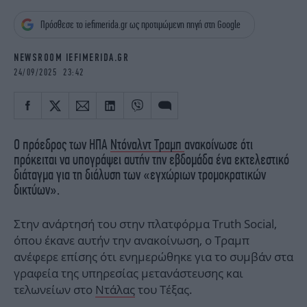
iBOOKS
ΖΩΔΙΑ
Πρόσθεσε το iefimerida.gr ως προτιμώμενη πηγή στη Google
OSCARS
THE OCEAN
MEDIA
ELAMEFORA
NEWSROOM IEFIMERIDA.GR
24/09/2025 23:42
NEWSLETTER
Ο πρόεδρος των ΗΠΑ
Ντόναλντ Τραμπ
ανακοίνωσε ότι
πρόκειται να υπογράψει αυτήν την εβδομάδα ένα εκτελεστικό
διάταγμα για τη διάλυση των «εγχώριων τρομοκρατικών
δικτύων».
Στην ανάρτησή του στην πλατφόρμα Truth Social,
όπου έκανε αυτήν την ανακοίνωση, ο Τραμπ
ανέφερε επίσης ότι ενημερώθηκε για το συμβάν στα
γραφεία της υπηρεσίας μετανάστευσης και
τελωνείων στο
Ντάλας
του Τέξας.