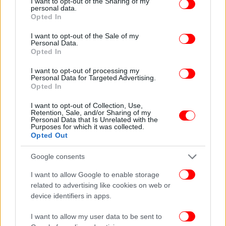
not limited to your visit or usage behaviour. You may click to
I want to opt-out of the Sharing of my
personal data.
grant or deny consent to Google and its third-party tags to
Opted In
use your data for below specified purposes in below Google
consent section.
I want to opt-out of the Sale of my
Personal Data.
Opted In
I want to opt-out of processing my
Personal Data for Targeted Advertising.
Opted In
I want to opt-out of Collection, Use,
Retention, Sale, and/or Sharing of my
Personal Data that Is Unrelated with the
Purposes for which it was collected.
Opted Out
Google consents
I want to allow Google to enable storage
related to advertising like cookies on web or
ΠΕΡΙΣΣΟΤΕΡΑ ΒΙΝΤΕΟ
device identifiers in apps.
I want to allow my user data to be sent to