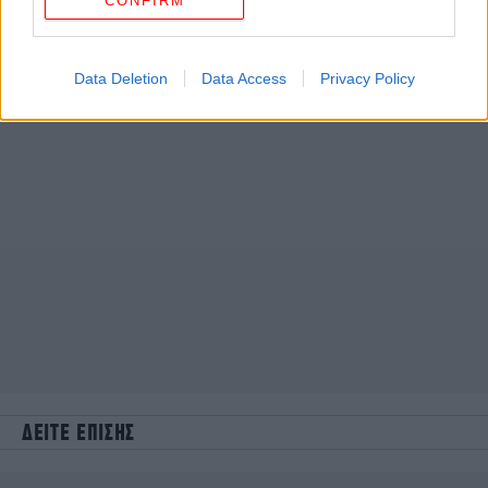
CONFIRM
Data Deletion
Data Access
Privacy Policy
ΔΕΙΤΕ ΕΠΙΣΗΣ