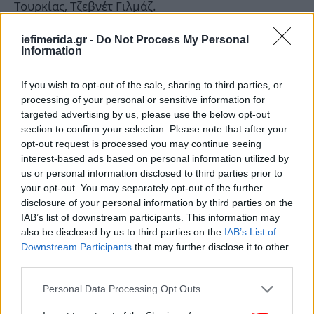
Τουρκίας, Τζεβνέτ Γιλμάζ.
iefimerida.gr -
Do Not Process My Personal
Πηγή: ΑΠΕ-ΜΠΕ
Information
ΟΛΕΣ ΟΙ ΕΙΔΗΣΕΙΣ
If you wish to opt-out of the sale, sharing to third parties, or
processing of your personal or sensitive information for
Η Κέιτ Μίντλετον ανακοίνωσε με βίντεο πως πάσχει
targeted advertising by us, please use the below opt-out
από καρκίνο -Άρχισε χημειοθεραπεία
section to confirm your selection. Please note that after your
Μακελειό στη Μόσχα: «Τρομοκρατικό» το χτύπημα, λέει
opt-out request is processed you may continue seeing
το ρωσικό ΥΠΕΞ -Τουλάχιστον 40 οι νεκροί και 100
interest-based ads based on personal information utilized by
τραυματίες
us or personal information disclosed to third parties prior to
your opt-out. You may separately opt-out of the further
Ιωάννινα: Το περίεργο σημείωμα με οδηγίες στους
disclosure of your personal information by third parties on the
αστυνομικούς που άφησε ο 50χρονος -Αυτοκτονία
IAB’s list of downstream participants. This information may
δείχνουν τα στοιχεία
also be disclosed by us to third parties on the
IAB’s List of
Downstream Participants
that may further disclose it to other
third parties.
Please note that this website/app uses one or more Google
Personal Data Processing Opt Outs
services and may gather and store information including but