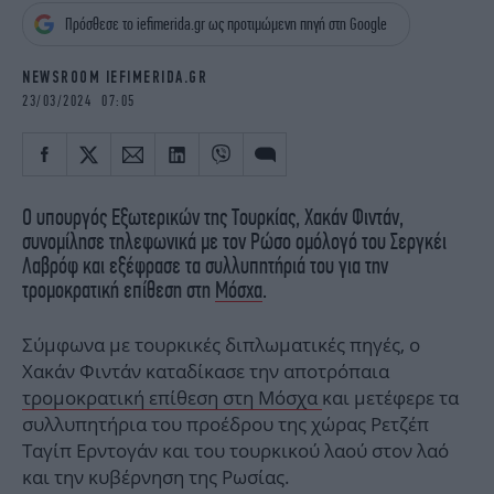
iBOOKS
ΖΩΔΙΑ
Πρόσθεσε το iefimerida.gr ως προτιμώμενη πηγή στη Google
OSCARS
THE OCEAN
MEDIA
ELAMEFORA
NEWSROOM IEFIMERIDA.GR
23/03/2024 07:05
NEWSLETTER
Ο υπουργός Εξωτερικών της Τουρκίας, Χακάν Φιντάν,
συνομίλησε τηλεφωνικά με τον Ρώσο ομόλογό του Σεργκέι
Λαβρόφ και εξέφρασε τα συλλυπητήριά του για την
τρομοκρατική επίθεση στη
Μόσχα
.
Σύμφωνα με τουρκικές διπλωματικές πηγές, ο
Χακάν Φιντάν καταδίκασε την αποτρόπαια
τρομοκρατική επίθεση στη Μόσχα
και μετέφερε τα
συλλυπητήρια του προέδρου της χώρας Ρετζέπ
Ταγίπ Ερντογάν και του τουρκικού λαού στον λαό
και την κυβέρνηση της Ρωσίας.