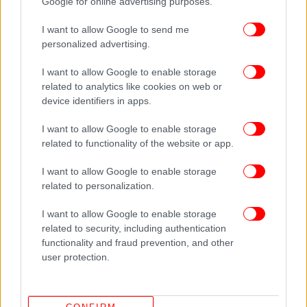
Google for online advertising purposes.
Ακολουθήστε το
στο Google News
και μάθετε
I want to allow Google to send me
πρώτοι όλες τις ειδήσεις
personalized advertising.
Δείτε όλες τις τελευταίες
Ειδήσεις
από την Ελλάδα και τον Κόσμο,
I want to allow Google to enable storage
στο
related to analytics like cookies on web or
device identifiers in apps.
ΔΙΑΒΑΣΤΕ ΠΕΡΙΣΣΟΤΕΡΑ
ΤΟΥΡΚΊΑ
ΡΩΣΙΑ
ΤΡΟΜΟΚΡΑΤΙΚΉ ΕΠΊΘΕΣΗ
I want to allow Google to enable storage
related to functionality of the website or app.
I want to allow Google to enable storage
related to personalization.
I want to allow Google to enable storage
related to security, including authentication
functionality and fraud prevention, and other
user protection.