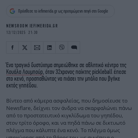
iBOOKS
ΖΩΔΙΑ
Πρόσθεσε το iefimerida.gr ως προτιμώμενη πηγή στη Google
OSCARS
THE OCEAN
MEDIA
ELAMEFORA
NEWSROOM IEFIMERIDA.GR
12/12/2025 21:30
NEWSLETTER
Ένα τραγικό δυστύχημα σημειώθηκε σε αθλητικό κέντρο της
Κουάλα Λουμπούρ
, όταν 32χρονος παίκτης pickleball έπεσε
στο κενό, προσπαθώντας να πιάσει την μπάλα που βγήκε
εκτός γηπέδου.
Βίντεο από κάμερα ασφαλείας, που δημοσίευσε το
Newsflare, δείχνει τον άνδρα να σκαρφαλώνει πάνω
από το προστατευτικό κιγκλίδωμα του γηπέδου,
στον τρίτο όροφο, και να πηδά πάνω σε δικτυωτό
πλέγμα που κάλυπτε ένα κενό. Το πλέγμα όμως
υποχώρησε από το βάρος του, με συνέπεια ο