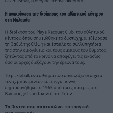
Lazim Ismail, ο άνδρας πέθανε ακαριαία.
H ανακοίνωση της διοίκησης του αθλητικού κέντρου
στη Μαλαισία
Η διοίκηση του Playa Racquet Club, του αθλητικού
κέντρου όπου σημειώθηκε το δυστύχημα, εξέφρασε
τη βαθιά της θλίψη και έστειλε τα συλλυπητήριά
της στην οικογένεια και τους οικείους του θύματος,
ζητώντας από το κοινό να αποφύγει τις εικασίες
όσο οι αρχές διεξάγουν την έρευνά τους.
Το pickleball, ένα άθλημα που συνδυάζει στοιχεία
τένις, μπάντμιντον και πινγκ-πονγκ,
δημιουργήθηκε το 1965 από τρεις πατέρες στο
Bainbridge Island, κοντά στο Σιάτλ.
Το βίντεο που αποτυπώνει το τραγικό
περιστατικό: