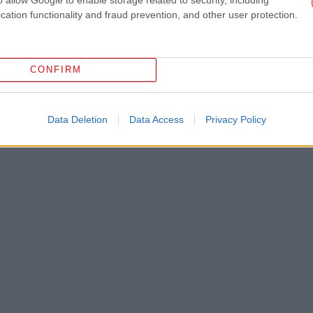
WN
cation functionality and fraud prevention, and other user protection.
επ
CONFIRM
Gre
Data Deletion
Data Access
Privacy Policy
Θε
Ch
Γι
Όλο