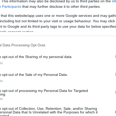
. This information may also be disclosed by us to third parties on the
IA
Participants
that may further disclose it to other third parties.
Σ
 that this website/app uses one or more Google services and may gath
including but not limited to your visit or usage behaviour. You may click 
 to Google and its third-party tags to use your data for below specifi
ogle consent section.
τρ
Έ
l Data Processing Opt Outs
o opt-out of the Sharing of my personal data.
Τ
In
πα
o opt-out of the Sale of my Personal Data.
In
Ο
to opt-out of processing my Personal Data for Targeted
ing.
Σ
In
o opt-out of Collection, Use, Retention, Sale, and/or Sharing
 του Ισμαήλ Χανίγια στην Ντόχα του Κατάρ,
ersonal Data that Is Unrelated with the Purposes for which it
lected.