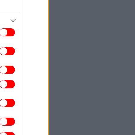
Φυλλορροεί το κόμμα Καρυστιανού:
Αποχωρεί ο επιχειρηματίας Νίκος
Μπρουτζάκης -«Αυθαιρεσία, φίμωση,
δολοφονία χαρακτήρων»
ΖΩΗ
18:00
Δούκισσα Νομικού με κόκκινο μαγιό στη
Γαλλική Πολυνησία -Το φωτογραφικό
άλμπουμ που πόσταρε
ΚΟΣΜΟΣ
17:50
Πώς θερμαίνουν τον πλανήτη οι μέγα-
ρκαγιές: Η εφιαλτική πρόβλεψη ομάδας
επιστημόνων
ΕΛΛΑΔΑ
17:44
Σε red code η Αττική και άλλες πέντε
εριοχές την Κυριακή - Δείτε τον χάρτη
πρόβλεψης κινδύνου για πυρκαγιές
ΣΠΟΡ
17:36