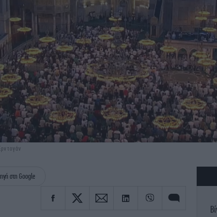
Ερντογάν
ηγή στη Google
Βί