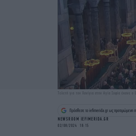
Τελετή για τον Χανίγια στην Αγία Σοφία έκανε ο 
Πρόσθεσε το iefimerida.gr ως προτιμώμενη π
NEWSROOM IEFIMERIDA.GR
02/08/2024 18:15