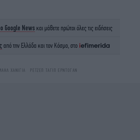
το Google News
και μάθετε πρώτοι όλες τις ειδήσεις
Br
ς
από την Ελλάδα και τον Κόσμο, στο
Ο 
έ
ΜΑΗΛ ΧΑΝΙΓΙΑ
ΡΕΤΖΈΠ ΤΑΓΊΠ ΕΡΝΤΟΓΆΝ
O