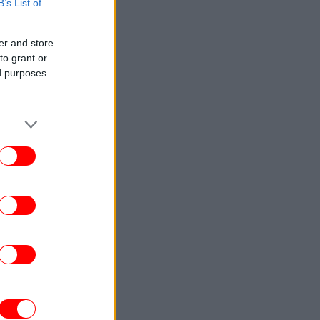
B’s List of
TRAVEL
18:17
το Άμπου Ντάμπι κατασκευάζουν «νησί
ευεξίας» αξίας 11 δισ. δολαρίων
er and store
to grant or
STORIES
18:16
ed purposes
Οι ανθελληνικές ταραχές του Τορόντο:
εις μέρες βίας τον Αύγουστο του 1918 -
να ξεχασμένο κεφάλαιο της ελληνικής
διασποράς
TRAVEL
18:14
ο Beach.com επέλεξε τις 25 καλύτερες
ραλίες στον κόσμο -Ανάμεσά τους τρεις
ελληνικές, στο ίδιο νησί
ΠΟΛΗ
18:10
 skater που έγινε διεθνής σεφ -Ο John
κοτίδας, με μια θεϊκή παέγια, έκανε τη
Λίμνη Βουλιαγμένης νεανικό στέκι
ΠΟΛΙΤΙΚΗ
18:07