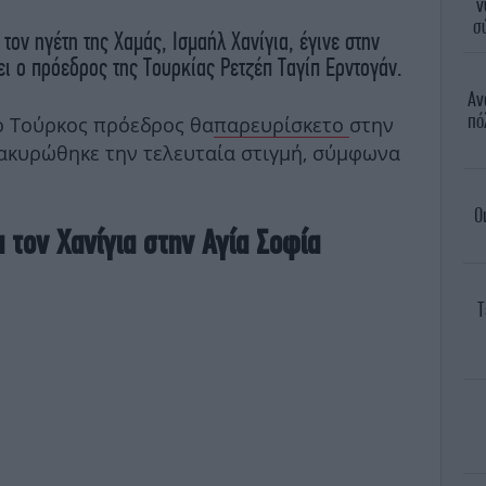
ν
σ
τον ηγέτη της Χαμάς, Ισμαήλ Χανίγια, έγινε στην
ει ο πρόεδρος της Τουρκίας Ρετζέπ Ταγίπ Ερντογάν.
Αν
πό
ι ο Τούρκος πρόεδρος θα
παρευρίσκετο
στην
 ακυρώθηκε την τελευταία στιγμή, σύμφωνα
Ο
α τον Χανίγια στην Αγία Σοφία
Τ