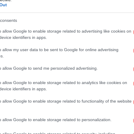
ην Αγία Σοφία, στην Κωνσταντινούπολη, όπου
Out
.
consents
ν Ισμαήλ Χανίγια στην Αγία Σοφία τέλεσε ο
o allow Google to enable storage related to advertising like cookies on
θέσεων.
evice identifiers in apps.
H 
o allow my user data to be sent to Google for online advertising
s.
νικά νησιά για διακοπές -Μαζί με τα παιδιά
to allow Google to send me personalized advertising.
[εικόνες]
πυ
ινέζες είχαν απίστευτο συγχρονισμό σε
o allow Google to enable storage related to analytics like cookies on
άνθρωπος [βίντεο]
evice identifiers in apps.
ι» με τη Φον ντερ Λάιεν -Διαζύγιο στον
o allow Google to enable storage related to functionality of the website
π
o allow Google to enable storage related to personalization.
o allow Google to enable storage related to security, including