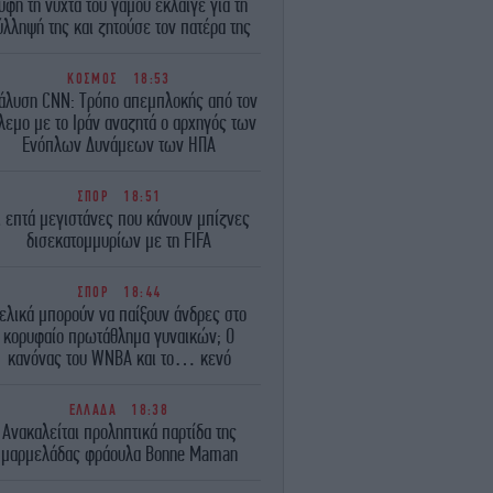
ύφη τη νύχτα του γάμου έκλαιγε για τη
ύλληψή της και ζητούσε τον πατέρα της
ΚΟΣΜΟΣ
18:53
άλυση CNN: Τρόπο απεμπλοκής από τον
λεμο με το Ιράν αναζητά ο αρχηγός των
Ενόπλων Δυνάμεων των ΗΠΑ
ΣΠΟΡ
18:51
ι επτά μεγιστάνες που κάνουν μπίζνες
δισεκατομμυρίων με τη FIFA
ΣΠΟΡ
18:44
ελικά μπορούν να παίξουν άνδρες στο
κορυφαίο πρωτάθλημα γυναικών; Ο
κανόνας του WNBA και το… κενό
ΕΛΛΑΔΑ
18:38
Ανακαλείται προληπτικά παρτίδα της
μαρμελάδας φράουλα Bonne Maman