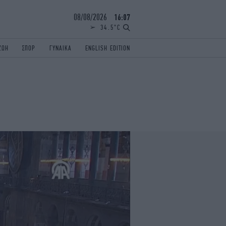
08/08/2026
16:07
34.5°C
ΖΩΗ
ΣΠΟΡ
ΓΥΝΑΙΚΑ
ENGLISH EDITION
ΕΛΛΑΔΑ
ΠΑΝΕΛΛΗΝΙΕΣ
ENGLISH EDITION
TRAVEL
ΟΛΥΜΠΙΑΚΟΙ ΑΓΩΝΕΣ
iAUTOKINITO
ΖΩΔΙΑ
ELAMEFORA