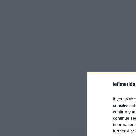
iefimerida
If you wish 
sensitive in
confirm you
continue se
information 
further disc