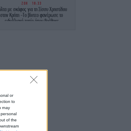
ΖΩΗ
18:33
όλτα με σκάφος για τη Σίσσυ Χρηστίδου
στην Κρήτη -Το βίντεο φανέρωσε το
ειδυλλιακό τοπίο όπου βρέθηκε
ΖΩΗ
18:30
ο σώμα αρχίζει να χάνει τη φυσική του
κατάσταση σε μόλις 5 ημέρες χωρίς
κηση» -Τι συμβουλεύει ερευνήτρια για
το καλοκαίρι
ΖΩΗ
18:24
Ο Στέφανος Τσιτσιπάς δροσίζεται στις
βετικές Άλπεις -Νέες φωτογραφίες με
τη σύντροφό του Κρίστεν Τοπς
sonal or
ection to
ΣΠΟΡ
18:22
ou may
Νότιγχαμ Φόρεστ, μεταγραφές:
 personal
Ολοκληρώνει το δυνατό χτύπημα με
Ντιομαντέ
out of the
 downstream