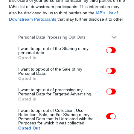
disclosure of your personal information by third parties on the
IAB’s list of downstream participants. This information may
also be disclosed by us to third parties on the
IAB’s List of
Downstream Participants
that may further disclose it to other
third parties.
Please note that this website/app uses one or more Google
Η εκπρόσωπος του Τραμπ Καρολάιν Λίβιτ
Personal Data Processing Opt Outs
services and may gather and store information including but
επισήμανε πως ο Τραμπ έχει δηλώσει ότι «θα κάνει
not limited to your visit or usage behaviour. You may click to
I want to opt-out of the Sharing of my
ό,τι είναι απαραίτητο για να αποκαταστήσει την
personal data.
grant or deny consent to Google and its third-party tags to
Opted In
ειρήνη και να ανοικοδομήσει την αμερικανική ισχύ
use your data for below specified purposes in below Google
και αποτροπή στην παγκόσμια σκηνή».
consent section.
I want to opt-out of the Sale of my
Personal Data.
Opted In
ΚΟΣΜΟΣ
30/11/2024 07:05
I want to opt-out of processing my
Personal Data for Targeted Advertising.
Ο Ζελένσκι έτοιμος να τερματίσει τον πόλεμο με τη Ρωσία με
Opted In
αντάλλαγμα την είσοδο της Ουκρανίας στο ΝΑΤΟ
I want to opt-out of Collection, Use,
Retention, Sale, and/or Sharing of my
Personal Data that Is Unrelated with the
Ένας εκπρόσωπος του Τραμπ δεν απάντησε αμέσως
Purposes for which it was collected.
σε ερώτηση για το αν ο εκλεγμένος πρόεδρος
Opted Out