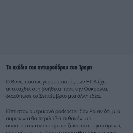
Το σχέδιο του αντιπροέδρου του Τραμπ
Ο Βανς, που ως γερουσιαστής των ΗΠΑ έχει
αντιταχθεί στη βοήθεια προς την Ουκρανία,
διατύπωσε το Σεπτέμβριο μια άλλη ιδέα.
Είπε στον αμερικανό podcaster Σον Ράιαν ότι μια
συμφωνία θα περιλάβει πιθανόν μια
αποστρατιωτικοποιημένη ζώνη στις υφιστάμενες
γραμμές του μετώπου η οποία θα είναι «ισχυρά