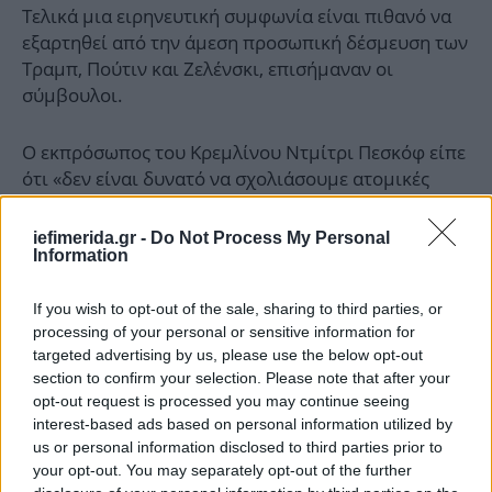
Τελικά μια ειρηνευτική συμφωνία είναι πιθανό να
εξαρτηθεί από την άμεση προσωπική δέσμευση των
Τραμπ, Πούτιν και Ζελένσκι, επισήμαναν οι
σύμβουλοι.
Ο εκπρόσωπος του Κρεμλίνου Ντμίτρι Πεσκόφ είπε
ότι «δεν είναι δυνατό να σχολιάσουμε ατομικές
δηλώσεις χωρίς να έχουμε μια ιδέα για το συνολικό
σχέδιο».
iefimerida.gr -
Do Not Process My Personal
Information
If you wish to opt-out of the sale, sharing to third parties, or
processing of your personal or sensitive information for
targeted advertising by us, please use the below opt-out
section to confirm your selection. Please note that after your
opt-out request is processed you may continue seeing
interest-based ads based on personal information utilized by
us or personal information disclosed to third parties prior to
your opt-out. You may separately opt-out of the further