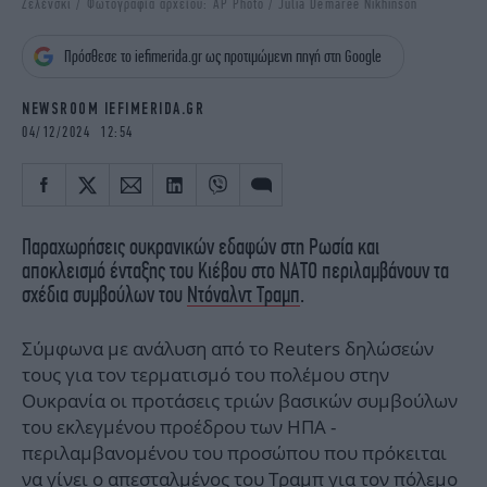
Ζελένσκι / Φωτογραφία αρχείου: AP Photo / Julia Demaree Nikhinson
iBOOKS
ΖΩΔΙΑ
OSCARS
THE OCEAN
Πρόσθεσε το iefimerida.gr ως προτιμώμενη πηγή στη Google
MEDIA
ELAMEFORA
NEWSROOM IEFIMERIDA.GR
NEWSLETTER
04/12/2024 12:54
Παραχωρήσεις ουκρανικών εδαφών στη Ρωσία και
αποκλεισμό ένταξης του Κιέβου στο ΝΑΤΟ περιλαμβάνουν τα
σχέδια συμβούλων του
Ντόναλντ Τραμπ
.
Σύμφωνα με ανάλυση από το Reuters δηλώσεών
τους για τον τερματισμό του πολέμου στην
Ουκρανία οι προτάσεις τριών βασικών συμβούλων
του εκλεγμένου προέδρου των ΗΠΑ -
περιλαμβανομένου του προσώπου που πρόκειται
να γίνει ο απεσταλμένος του Τραμπ για τον πόλεμο