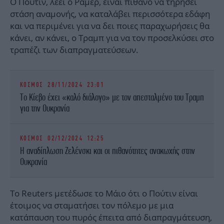
Ο Πούτιν, λέει ο Ράμερ, είναι πιθανό να τηρήσει
στάση αναμονής, να καταλάβει περισσότερα εδάφη
και να περιμένει για να δει ποιες παραχωρήσεις θα
κάνει, αν κάνει, ο Τραμπ για να τον προσελκύσει στο
τραπέζι των διαπραγματεύσεων.
ΚΟΣΜΟΣ
28/11/2024 23:01
Το Κίεβο έχει «καλό διάλογο» με τον απεσταλμένο του Τραμπ
για την Ουκρανία
ΚΟΣΜΟΣ
02/12/2024 12:25
Η αναδίπλωση Ζελένσκι και οι πιθανότητες ανακωχής στην
Ουκρανία
Το Reuters μετέδωσε το Μάιο ότι ο Πούτιν είναι
έτοιμος να σταματήσει τον πόλεμο με μια
κατάπαυση του πυρός έπειτα από διαπραγμάτευση,