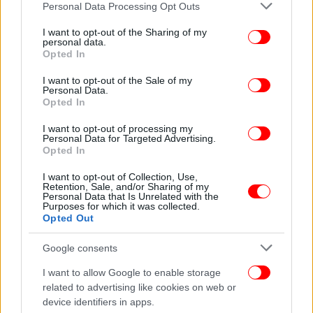
Please note that this website/app uses one or more Google
Personal Data Processing Opt Outs
services and may gather and store information including but
Ακτή Ελεφαντοστού: τουλάχιστον 60 νεκροί
not limited to your visit or usage behaviour. You may click to
I want to opt-out of the Sharing of my
personal data.
grant or deny consent to Google and its third-party tags to
Opted In
use your data for below specified purposes in below Google
Την 1η Ιανουαρίου 2013, τουλάχιστον 60 άνθρωποι,
consent section.
μεταξύ των οποίων πολλοί νέοι, έχασαν τη ζωή
I want to opt-out of the Sale of my
Personal Data.
τους στο ποδοπάτημα που προκλήθηκε καθώς ένα
Opted In
τεράστιο πλήθος αποχωρούσε από τη συνοικία
I want to opt-out of processing my
Πλατό του Αμπιτζάν, αφού παρακολούθησε το
Personal Data for Targeted Advertising.
θέαμα των πυροτεχνημάτων για τον εορτασμό της
Opted In
Πρωτοχρονιάς.
I want to opt-out of Collection, Use,
Retention, Sale, and/or Sharing of my
Personal Data that Is Unrelated with the
Ιράν: 56 νεκροί
Purposes for which it was collected.
Opted Out
Στις 7 Ιανουαρίου 2020,
κατά τη διάρκεια της
Google consents
κηδείας του Ιρανού στρατηγού Κασέμ ΣολεΪμανί, 56
άνθρωποι ποδοπατήθηκαν
στην πόλη Κερμάν. Ο
I want to allow Google to enable storage
Σολεϊμανί, που σκοτώθηκε στις 3 Ιανουαρίου από
related to advertising like cookies on web or
device identifiers in apps.
πλήγμα αμερικανικού μη επανδρωμένου