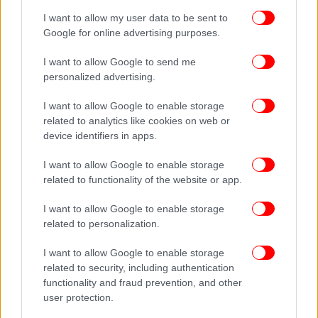
αεροσκάφους κοντά στο αεροδρόμιο της Βαγδάτης,
I want to allow my user data to be sent to
θεωρείται ήρωας στη χώρα του.
Google for online advertising purposes.
I want to allow Google to send me
Αιθιοπία: 52 νεκροί
personalized advertising.
Στις 2 Οκτωβρίου 2016, τουλάχιστον 52 άνθρωποι
I want to allow Google to enable storage
σκοτώθηκαν, σύμφωνα με την κυβέρνηση –η
related to analytics like cookies on web or
αντιπολίτευση ανεβάζει τον αριθμό στους 100–
device identifiers in apps.
έπειτα από συγκρούσεις με την αστυνομία κατά τη
I want to allow Google to enable storage
διάρκεια του παραδοσιακού φεστιβάλ Ιρεέτσα, για
related to functionality of the website or app.
το τέλος της εποχής των βροχών.
I want to allow Google to enable storage
related to personalization.
I want to allow Google to enable storage
related to security, including authentication
functionality and fraud prevention, and other
user protection.