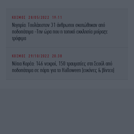
ΚΟΣΜΟΣ
28/05/2022 19:11
Νιγηρία: Τουλάχιστον 31 άνθρωποι σκοτώθηκαν από
ποδοπάτημα -Την ώρα που η τοπική εκκλησία μοίραζε
τρόφιμα
ΚΟΣΜΟΣ
29/10/2022 20:38
Νότια Κορέα: 146 νεκροί, 150 τραυματίες στη Σεούλ από
ποδοπάτημα σε πάρτι για το Halloween [εικόνες & βίντεο]