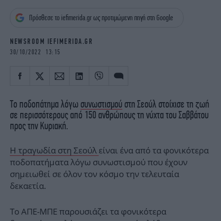
iBOOKS
ΖΩΔΙΑ
Πρόσθεσε το iefimerida.gr ως προτιμώμενη πηγή στη Google
OSCARS
THE OCEAN
MEDIA
ELAMEFORA
NEWSROOM IEFIMERIDA.GR
30/10/2022 13:15
NEWSLETTER
Το ποδοπάτημα λόγω
συνωστισμού
στη Σεούλ στοίχισε τη ζωή
σε περισσότερους από 150 ανθρώπους τη νύχτα του Σαββάτου
προς την Κυριακή.
Η τραγωδία στη Σεούλ
είναι ένα από τα φονικότερα
ποδοπατήματα λόγω συνωστισμού που έχουν
σημειωθεί σε όλον τον κόσμο την τελευταία
δεκαετία.
Το ΑΠΕ-ΜΠΕ παρουσιάζει τα φονικότερα