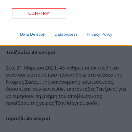
CONFIRM
Data Deletion
Data Access
Privacy Policy
Τανζανία: 45 νεκροί
Στις 21 Μαρτίου 2021, 45 άνθρωποι σκοτώθηκαν
στον συνωστισμό που προκλήθηκε στο στάδιο της
Νταρ ες Σαλάμ, της οικονομικής πρωτεύουσας,
όπου είχαν συγκεντρωθεί εκατοντάδες Τανζανοί για
να τιμήσουν τη μνήμη του αποβιώσαντος
προέδρου της χώρας Τζον Μαγκουφούλι.
Ισραήλ: 45 νεκροί