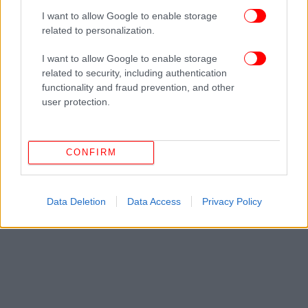
Ακολουθήστε το
στο Google News
και μάθετε
I want to allow Google to enable storage
πρώτοι όλες τις ειδήσεις
related to personalization.
Δείτε όλες τις τελευταίες
Ειδήσεις
από την Ελλάδα και τον Κόσμο,
I want to allow Google to enable storage
στο
related to security, including authentication
functionality and fraud prevention, and other
user protection.
ΔΙΑΒΑΣΤΕ ΠΕΡΙΣΣΟΤΕΡΑ
ΣΎΝΟΔΟΣ
ΝΑΤΟ
ΙΡΆΝ
ΕΚΕΧΕΙΡΊΑ
CONFIRM
Data Deletion
Data Access
Privacy Policy