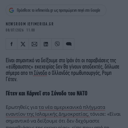
iBOOKS
ΖΩΔΙΑ
Πρόσθεσε το iefimerida.gr ως προτιμώμενη πηγή στη Google
OSCARS
THE OCEAN
MEDIA
ELAMEFORA
NEWSROOM IEFIMERIDA.GR
08/07/2026 11:00
NEWSLETTER
Είναι σημαντικό να δείξουμε στο Ιράν ότι οι παραβιάσεις της
«εύθραυστης» εκεχειρίας δεν θα γίνουν αποδεκτές, δήλωσε
σήμερα απο τη
Σύνοδο
ο Ολλανδός πρωθυπουργός, Ρομπ
Γέτεν.
Γέτεν και Κάρνεϊ στο Σύνοδο του ΝΑΤΟ
Ερωτηθείς για
τα νέα αμερικανικά πλήγματα
εναντίον της Ισλαμικής Δημοκρατίας,
τόνισε: «Είναι
σημαντικό να δείξουμε ότι δεν δεχόμαστε
παραβιάσεις της εκεχειρίας», είπε πριν από τη