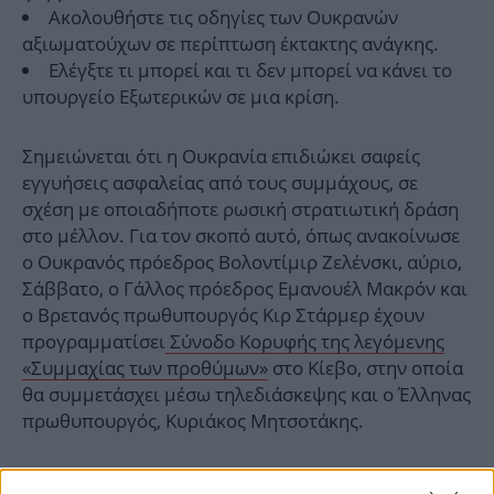
Ακολουθήστε τις οδηγίες των Ουκρανών
αξιωματούχων σε περίπτωση έκτακτης ανάγκης.
Ελέγξτε τι μπορεί και τι δεν μπορεί να κάνει το
υπουργείο Εξωτερικών σε μια κρίση.
Σημειώνεται ότι η Ουκρανία επιδιώκει σαφείς
εγγυήσεις ασφαλείας από τους συμμάχους, σε
σχέση με οποιαδήποτε ρωσική στρατιωτική δράση
στο μέλλον. Για τον σκοπό αυτό, όπως ανακοίνωσε
ο Ουκρανός πρόεδρος Βολοντίμιρ Ζελένσκι, αύριο,
Σάββατο, ο Γάλλος πρόεδρος Εμανουέλ Μακρόν και
ο Βρετανός πρωθυπουργός Κιρ Στάρμερ έχουν
προγραμματίσει
Σύνοδο Κορυφής της λεγόμενης
«Συμμαχίας των προθύμων»
στο Κίεβο, στην οποία
θα συμμετάσχει μέσω τηλεδιάσκεψης και ο Έλληνας
πρωθυπουργός, Κυριάκος Μητσοτάκης.