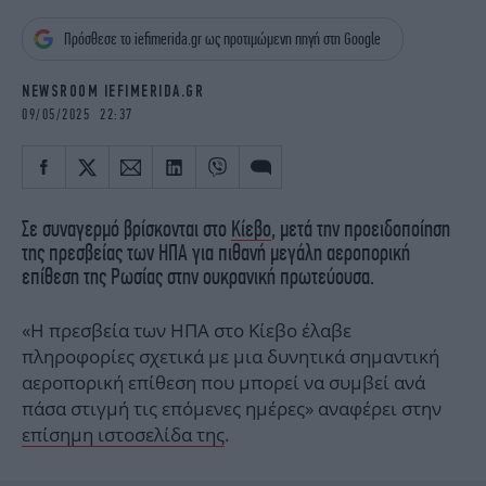
iBOOKS
ΖΩΔΙΑ
Πρόσθεσε το iefimerida.gr ως προτιμώμενη πηγή στη Google
OSCARS
THE OCEAN
MEDIA
ELAMEFORA
NEWSROOM IEFIMERIDA.GR
09/05/2025 22:37
NEWSLETTER
Σε συναγερμό βρίσκονται στο
Κίεβο
, μετά την προειδοποίηση
της πρεσβείας των ΗΠΑ για πιθανή μεγάλη αεροπορική
επίθεση της Ρωσίας στην ουκρανική πρωτεύουσα.
«Η πρεσβεία των ΗΠΑ στο Κίεβο έλαβε
πληροφορίες σχετικά με μια δυνητικά σημαντική
αεροπορική επίθεση που μπορεί να συμβεί ανά
πάσα στιγμή τις επόμενες ημέρες» αναφέρει στην
επίσημη ιστοσελίδα της
.