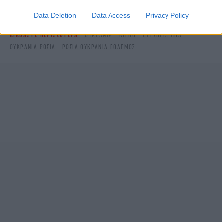
στο
Data Deletion
Data Access
Privacy Policy
ΔΙΑΒΑΣΤΕ ΠΕΡΙΣΣΟΤΕΡΑ
ΟΥΚΡΑΝΙΑ
ΚΊΕΒΟ
ΠΡΕΣΒΕΊΑ ΗΠΑ
ΟΥΚΡΑΝΙΑ ΡΩΣΙΑ
ΡΩΣΙΑ ΟΥΚΡΑΝΙΑ ΠΟΛΕΜΟΣ