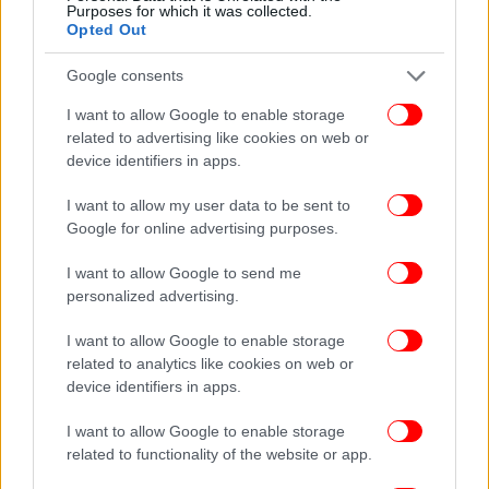
ομίχλης στη Βόρεια Θάλασσα τη στιγμή της
Purposes for which it was collected.
Opted Out
σύγκρουσης, κάτι τέτοιο δεν θα μπορούσε να
επηρεάσει την ικανότητα οποιουδήποτε σκάφους
Google consents
να προειδοποιήσει για μια πιθανή προσέγγιση
άλλου σκάφους, χάρη στο AIS.
I want to allow Google to enable storage
related to advertising like cookies on web or
device identifiers in apps.
Greenpeace: Η περιβαλλοντική ζημιά μένει να
εκτιμηθεί
I want to allow my user data to be sent to
Google for online advertising purposes.
Ο αντίκτυπος οποιασδήποτε περιβαλλοντικής
I want to allow Google to send me
ζημιάς που θα προκληθεί από τη σύγκρουση του
personalized advertising.
πετρελαιοφόρου στα ανοικτά των ακτών του
Γιορκσάιρ θα εξαρτηθεί από «την ποσότητα και τον
I want to allow Google to enable storage
τύπο του πετρελαίου που μεταφέρει το
related to analytics like cookies on web or
δεξαμενόπλοιο, τα καύσιμα που μεταφέρουν και τα
device identifiers in apps.
δύο πλοία και πόσο από αυτό, εάν υπάρχει, έχει
I want to allow Google to enable storage
εισέλθει στο νερό», δήλωσε εκπρόσωπος του
related to functionality of the website or app.
βρετανικού γραφείου της Greenpeace.