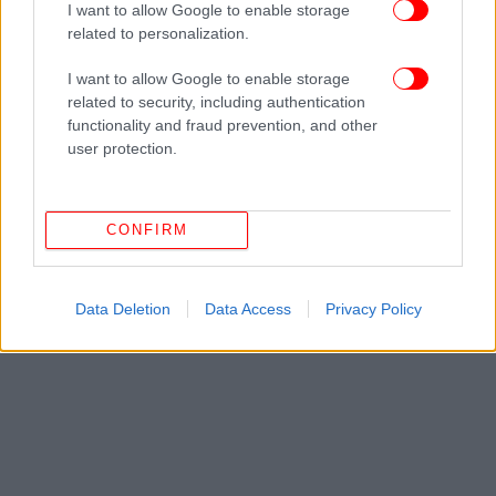
I want to allow Google to enable storage
«Παρακολουθούμε πολύ στενά τις αναφορές ενός
related to personalization.
φορτηγού πλοίου που συγκρούστηκε με
I want to allow Google to enable storage
πετρελαιοφόρο στα ανοικτά των ακτών του
related to security, including authentication
Γιορκσάιρ. Τόσο η μεγάλη ταχύτητα της
functionality and fraud prevention, and other
σύγκρουσης όσο και τα πλάνα από τις συνέπειες
user protection.
προκαλούν μεγάλη ανησυχία», αναφέρουν τα
στελέχη της περιβαλλοντικής οργάνωσης.
CONFIRM
Data Deletion
Data Access
Privacy Policy