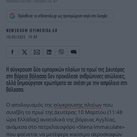
Θάλασσα/Bartek Śmiałek via AP
iBOOKS
ΖΩΔΙΑ
OSCARS
THE OCEAN
Πρόσθεσε το iefimerida.gr ως προτιμώμενη πηγή στη Google
MEDIA
ELAMEFORA
NEWSROOM IEFIMERIDA.GR
NEWSLETTER
10/03/2025 19:09
Η σύγκρουση δύο εμπορικών πλοίων το πρωί της Δευτέρας
στη
Βόρεια Θάλασσα
δεν προκάλεσε ανθρώπινες απώλειες,
αλλά δημιούργησε ερωτήματα σε σχέση με την ασφάλεια στη
θάλασσα.
Ο απολογισμός της
σύγκρουσης πλοίων
που
συνέβη το πρωί της Δευτέρας 10 Μαρτίου (11:48
ώρα Ελλάδας) ανατολικά της βόρειας Αγγλίας,
ανάμεσα στο πετρελαιοφόρο «Stena Immaculate»
που
φαίνεται να μετέφερε καύσιμο αεροσκαφών