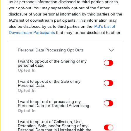
us or personal information disclosed to third parties prior to
your opt-out. You may separately opt-out of the further
disclosure of your personal information by third parties on the
IAB’s list of downstream participants. This information may
also be disclosed by us to third parties on the
IAB’s List of
Downstream Participants
that may further disclose it to other
third parties.
Please note that this website/app uses one or more Google
Personal Data Processing Opt Outs
services and may gather and store information including but
not limited to your visit or usage behaviour. You may click to
I want to opt-out of the Sharing of my
«Έχω ακούσει ότι ένα από τα πλοία ήταν
personal data.
grant or deny consent to Google and its third-party tags to
αγκυροβολημένο. Αν ναι, υπάρχει πιθανότητα να
Opted In
use your data for below specified purposes in below Google
είχε πιάσει την άγκυρά του ή ήταν στη διαδικασία
consent section.
I want to opt-out of the Sale of my
να το κάνει, δεν το γνωρίζουμε. Αλλά μπορεί να
Personal Data.
χρειαστεί έως και μία ώρα για να σηκώσει άγκυρα»,
Opted In
δήλωσε ο Μακ Φάρλαν. Τόνισε, ωστόσο, ότι είναι
I want to opt-out of processing my
πολύ νωρίς για να υποθέσουμε τι συνέβη μεταξύ
Personal Data for Targeted Advertising.
Opted In
των δύο πλοίων.
I want to opt-out of Collection, Use,
Retention, Sale, and/or Sharing of my
Σημείωσε ότι ενώ υπήρξαν αναφορές για θύλακες
Personal Data that Is Unrelated with the