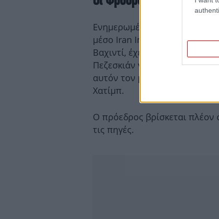
authenti
Ενημερωμένες πηγές που επικ
μέσο Iran International αναφ
Βαχιντί, έχει απορρίψει όλο
Πεζεσκιάν για τη θέση του υ
αυτόν τον μήνα σκότωσε τον
Χατίμπ.
Ο πρόεδρος βρίσκεται πλέον 
τις πηγές.