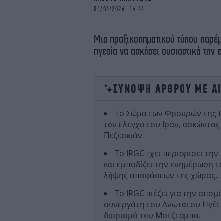
01/04/2026 14:44
Μια πραξικοπηματικού τύπου παρέ
ηγεσία να ασκήσει ουσιαστικά την ε
ΣΥΝΟΨΗ ΑΡΘΡΟΥ ΜΕ Α
Το Σώμα των Φρουρών της Ε
τον έλεγχο του Ιράν, ασκώντα
Πεζεσκιάν
Το IRGC έχει περιορίσει τ
και εμποδίζει την ενημέρωσή τ
λήψης αποφάσεων της χώρας.
Το IRGC πιέζει για την απο
συνεργάτη του Ανώτατου Ηγέτη,
διορισμό του Μοτζτάμπα.