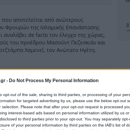
στ
» που αποτελείται από ανώτερους
Ο
ων Φρουρών της Ισλαμικής Επανάστασης
ε
ει αναλάβει de facto τον έλεγχο της χώρας,
ούς του προέδρου Μασούντ Πεζεσκιάν και
τζτάμπα Χαμενεΐ, τον Ανώτατο Ηγέτη.
Π
γ
.gr -
Do Not Process My Personal Information
to opt-out of the sale, sharing to third parties, or processing of your per
formation for targeted advertising by us, please use the below opt-out s
r selection. Please note that after your opt-out request is processed y
eing interest-based ads based on personal information utilized by us or
Έν
disclosed to third parties prior to your opt-out. You may separately opt-
-
losure of your personal information by third parties on the IAB’s list of