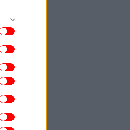
φανέλα της Ίντερ Μαϊάμι [βίντεο]
ΖΩΗ
10:41
Η Νικόλ Κίντμαν και η Κέιτι Πέρι
απολαμβάνουν τις διακοπές τους στη
Μύκονο
ΖΩΗ
10:36
ιολόγος και ειδικός στα παράσιτα: «Αν
ς μία κατσαρίδα στο σπίτι, δεν είναι κάτι
ανησυχητικό -Aν δεις τρεις, υπάρχει
πρόβλημα και πρέπει να καλέσεις
επαγγελματίες»
ΚΟΣΜΟΣ
10:35
αφανίζεται εταιρεία αυτοκινήτου από τη
ρμανία μετά από 53 χρόνια -Οριστικό το
λουκέτο
ΥΓΕΙΑ
10:34
«Όσοι πίνουν καφέ έχουν πιο