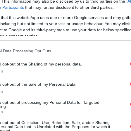
. This information may also be disclosed by us to third parties on the
IA
Participants
that may further disclose it to other third parties.
 that this website/app uses one or more Google services and may gath
Ξ
including but not limited to your visit or usage behaviour. You may click 
δ
 to Google and its third-party tags to use your data for below specifi
ogle consent section.
Ο 
l Data Processing Opt Outs
o opt-out of the Sharing of my personal data.
In
o opt-out of the Sale of my Personal Data.
Η Α
In
φόρ
to opt-out of processing my Personal Data for Targeted
ing.
In
o opt-out of Collection, Use, Retention, Sale, and/or Sharing
σ
ι στενός σύμμαχος του IRGC, δεν έχει
ersonal Data that Is Unrelated with the Purposes for which it
lected.