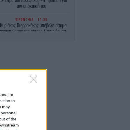
όχαστρο του Δικεφάλου -Η πρόταση για
την απόκτησή του
ΟΙΚΟΝΟΜΙΑ
11:28
 Κυριάκος Πιερρακάκης υπέβαλε αίτημα
νεργοποίησης της ρήτρας διαφυγής για
την ενεργειακή ανθεκτικότητα
ΠΟΛΙΤΙΚΗ
11:17
απασταύρου: Η συμφωνία με Meridiam
ια την ηλεκτρική διασύνδεση Ελλάδας-
Κύπρου δημιουργεί νέα και ισχυρή
δυναμική
ΕΛΛΑΔΑ
11:12
Θεσσαλονίκη: Παράταση του ωραρίου
sonal or
λειτουργίας του Λευκού Πύργου
ection to
ou may
DESIGN
11:09
 personal
α σπίτι στην Τήνο που μοιάζει ημιτελές
out of the
Κι όμως, είναι σχεδιασμένο μέχρι την
 downstream