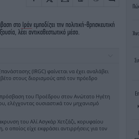
Πώς
μβαση στο
Ιράν
εμποδίζει την πολιτική-θρησκευτική
ξουσία, λέει αντικαθεστωτικό μέσο.
Άν
Ι
Συ
πανάστασης (IRGC) φαίνεται να έχει αναλάβει
ς βέτο στους διορισμούς από τον πρόεδρο
Ε
ην πρόσβαση του Προέδρου στον Ανώτατο Ηγέτη
ου, ελέγχοντας ουσιαστικά τον μηχανισμό
μάκρυνση του Αλί Ασγκάρ Χετζάζι, κορυφαίου
 ο οποίος είχε εκφράσει αντιρρήσεις για τον