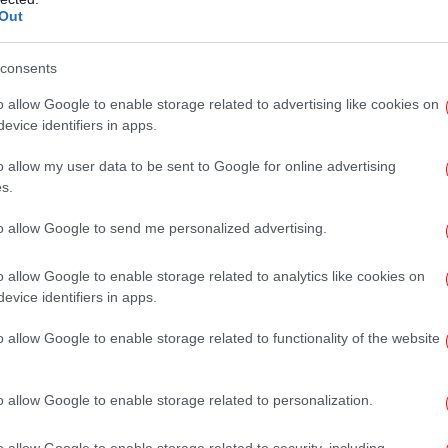
 που διορίστηκε μετά τη δολοφονία του
Out
λί Χαμενεΐ, κατά το αρχικό κύμα των
δισμών στο Ιράν στις 28 Φεβρουαρίου. Ο
consents
τι έχει επίσης τραυματιστεί.
o allow Google to enable storage related to advertising like cookies on
evice identifiers in apps.
o allow my user data to be sent to Google for online advertising
B
s.
δει
 στον πόλεμο: Πλήγματα ακριβείας σε Ιράν και Λίβανο
to allow Google to send me personalized advertising.
o allow Google to enable storage related to analytics like cookies on
evice identifiers in apps.
Εξ
ον πόλεμο, αλλά ζητάμε εγγυήσεις», λέει ο Πεζεσκιάν
o allow Google to enable storage related to functionality of the website
Γε
Α
o allow Google to enable storage related to personalization.
σης ελέγχουν το Ιράν
o allow Google to enable storage related to security, including