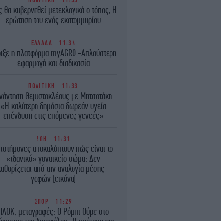
ΠΟΛΙΤΙΚΗ
11:35
 θα κυβερνηθεί μετεκλογικά ο τόπος; Η
ερώτηση του ενός εκατομμυρίου
ΕΛΛΑΔΑ
11:34
οιξε η πλατφόρμα myAGRO -Απλούστερη
εφαρμογή και διαδικασία
ΠΟΛΙΤΙΚΗ
11:33
νάντηση Θεμιστοκλέους με Μητσοτάκη:
«Η καλύτερη δημόσια δωρεάν υγεία
επένδυση στις επόμενες γενεές»
ΖΩΗ
11:31
πιστήμονες αποκαλύπτουν πώς είναι το
«ιδανικό» γυναικείο σώμα: Δεν
καθορίζεται από την αναλογία μέσης -
γοφών [εικόνα]
ΣΠΟΡ
11:29
ΠΑΟΚ, μεταγραφές: Ο Ρόμπι Ούρε στο