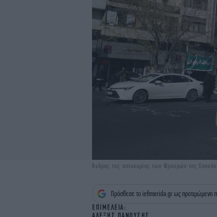
Άνδρας της αστυνομίας των Φρουρών της Επανάσ
Πρόσθεσε το iefimerida.gr ως προτιμώμενη π
EΠΙΜΕΛΕΙΑ:
ΑΛΕΞΗΣ ΠΑΝΟΥΣΗΣ