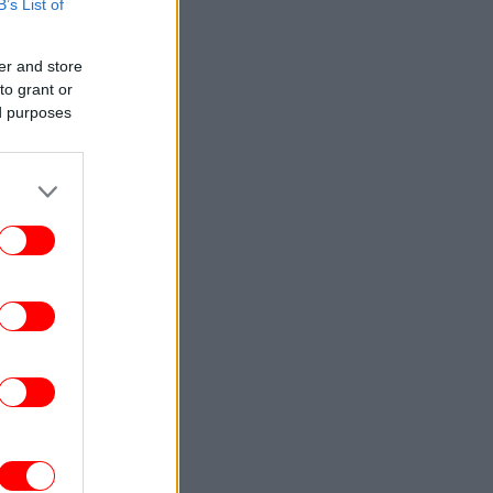
τελευταία λεπτομέρεια
B’s List of
ΕΛΛΑΔΑ
11:07
er and store
ανά στην Ευελπίδων ο Αφγανός για τη
to grant or
ολοφονία της Βρετανίδας στην Κυψέλη
ed purposes
-Αρνείται τις κατηγορίες
ΠΟΛΙΤΙΚΗ
10:59
Κυριάκος Μητσοτάκης στην παρουσίαση
της πλατφόρμας myAGRO: Η χώρα δεν
μπορεί να είναι άλλο αιχμάλωτη του
ρουσφετιού
ΓΥΝΑΙΚΑ
10:43
λεξάνδρα Νίκα φόρεσε το πιο ρομαντικό
εμα για τη βόλτα με τον γιο της -Αέρινο
και chic, με φουσκωτά μανίκια
ΣΠΟΡ
10:42
Λιονέλ Μέσι: Συνεχίζει από εκεί που
ταμάτησε και γράφει ιστορία και με τη