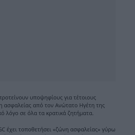
Κε
Το
Αυ
-Π
προτείνουν υποψηφίους για τέτοιους
η ασφαλείας από τον Ανώτατο Ηγέτη της
Έξ
κό λόγο σε όλα τα κρατικά ζητήματα.
GC έχει τοποθετήσει «ζώνη ασφαλείας» γύρω