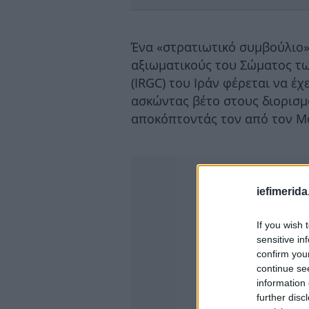
Ένα «στρατιωτικό συμβούλιο
αξιωματικούς του Σώματος τ
(IRGC) του Ιράν φέρεται να έχ
ασκώντας βέτο στους διορισμ
αποκόπτοντάς τον από τον Μο
iefimerida
If you wish 
sensitive in
confirm you
continue se
information 
further disc