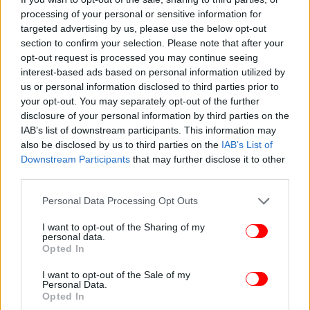
ακολούθησαν αυτά του προφήτη Μωάμεθ τα οποία
processing of your personal or sensitive information for
είχαν δημοσιευθεί στη Δανία το 2005, ο Λαρς Βιλκς
targeted advertising by us, please use the below opt-out
ζούσε με σχεδόν μόνιμη αστυνομική φύλαξη,
section to confirm your selection. Please note that after your
opt-out request is processed you may continue seeing
εξαιτίας απειλών από ισλαμιστές.
interest-based ads based on personal information utilized by
us or personal information disclosed to third parties prior to
Τη 14η Φεβρουαρίου 2015, νεαρός Δανός
your opt-out. You may separately opt-out of the further
παλαιστινιακής καταγωγής άνοιξε πυρ εν μέσω
disclosure of your personal information by third parties on the
εκδήλωσης για την ελευθερία της έκφρασης στην
IAB’s list of downstream participants. This information may
also be disclosed by us to third parties on the
IAB’s List of
Κοπεγχάγη, που οργανώθηκε μετά την πολυαίμακτη
Downstream Participants
that may further disclose it to other
επίθεση εναντίον της εβδομαδιαίας σατιρικής
third parties.
εφημερίδας Charlie Hebdo στο Παρίσι.
Please note that this website/app uses one or more Google
Personal Data Processing Opt Outs
services and may gather and store information including but
not limited to your visit or usage behaviour. You may click to
I want to opt-out of the Sharing of my
personal data.
grant or deny consent to Google and its third-party tags to
Opted In
use your data for below specified purposes in below Google
consent section.
I want to opt-out of the Sale of my
Personal Data.
Opted In