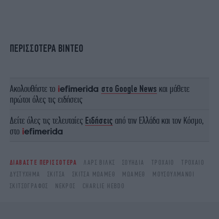
ΠΕΡΙΣΣΟΤΕΡΑ ΒΙΝΤΕΟ
Ακολουθήστε το
στο Google News
και μάθετε
πρώτοι όλες τις ειδήσεις
Δείτε όλες τις τελευταίες
Ειδήσεις
από την Ελλάδα και τον Κόσμο,
στο
ΔΙΑΒΑΣΤΕ ΠΕΡΙΣΣΟΤΕΡΑ
ΛΑΡΣ ΒΙΛΚΣ
ΣΟΥΗΔΊΑ
ΤΡΟΧΑΊΟ
ΤΡΟΧΑΊΟ
ΔΥΣΤΎΧΗΜΑ
ΣΚΊΤΣΑ
ΣΚΊΤΣΑ ΜΩΆΜΕΘ
ΜΩΆΜΕΘ
ΜΟΥΣΟΥΛΜΆΝΟΙ
ΣΚΙΤΣΟΓΡΆΦΟΣ
ΝΕΚΡΌΣ
CHARLIE HEBDO