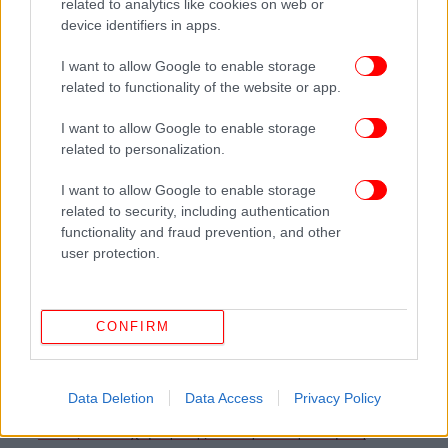
related to analytics like cookies on web or
device identifiers in apps.
Ο Λαρς Βιλκς, κεντρικός ομιλητής στην εκδήλωση
I want to allow Google to enable storage
που συνδιοργάνωνε η πρεσβεία της Γαλλίας, βγήκε
related to functionality of the website or app.
σώος και αβλαβής αφού τον απομάκρυναν οι
σωματοφύλακές του, αλλά Δανός σκηνοθέτης 55
I want to allow Google to enable storage
ετών που βρισκόταν στο κοινό έπεσε νεκρός από τα
related to personalization.
πυρά του δράστη, ο οποίος αργότερα το ίδιο βράδυ
σκότωσε φύλακα συναγωγής στην Κοπεγχάγη. Ο
I want to allow Google to enable storage
related to security, including authentication
ένοπλος έπεσε νεκρός την επομένη το πρωί κατά τη
functionality and fraud prevention, and other
διάρκεια αναμέτρησης με τη δανική αστυνομία.
user protection.
ΟΛΕΣ ΟΙ ΕΙΔΗΣΕΙΣ
Eρχεται τριπλή επιδότηση για πετρέλαιο, φυσικό αέριο,
CONFIRM
ρεύμα: Τα 6 «SOS» για το επίδομα θέρμανσης
«
Πρεμιέρα» αύριο για τα πανεπιστήμια: Με ποια μέτρα
Data Deletion
Data Access
Privacy Policy
θα γίνονται τα δια ζώσης μαθήματα
Αλλάζει τον «χάρτη» της Μεσογείου η ιστορική