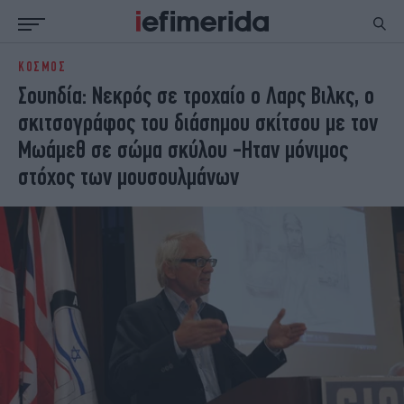
ΚΟΣΜΟΣ
ΕΙΔΗΣΕΙΣ
ΠΟΛΙΤΙΚΗ
Σουηδία: Νεκρός σε τροχαίο ο Λαρς Βιλκς, ο
NON PAPER
ΕΛΛΑΔΑ
σκιτσογράφος του διάσημου σκίτσου με τον
ΟΙΚΟΝΟΜΙΑ
ΚΟΣΜΟΣ
Μωάμεθ σε σώμα σκύλου -Ηταν μόνιμος
ΠΟΛΙΤΙΣΜΟΣ
ΠΑΝΕΛΛΗΝΙΕΣ
στόχος των μουσουλμάνων
ΖΩΗ
ΣΠΟΡ
ΓΥΝΑΙΚΑ
ENGLISH EDITION
ΠΟΛΗ
STORIES
ΕΚΛΟΓΕΣ
TRAVEL
ΤΕΧΝΟΛΟΓΙΑ
ΥΓΕΙΑ
DESIGN
ΟΛΥΜΠΙΑΚΟΙ ΑΓΩΝΕΣ
EURO
GREEN
PODCAST
iAUTOKINITO
iOPINIONS
iGASTRONOMIE