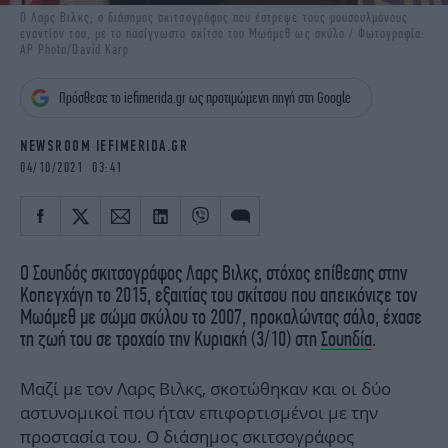
iBOOKS
ΖΩΔΙΑ
Ο Λαρς Βιλκς, ο διάσημος σκιτσογράφος που έστρεψε τους μουσουλμάνους
εναντίον του, με το πασίγνωστο σκίτσο του Μωάμεθ ως σκύλο / Φωτογραφία:
OSCARS
THE OCEAN
AP Photo/David Karp
MEDIA
ELAMEFORA
Πρόσθεσε το iefimerida.gr ως προτιμώμενη πηγή στη Google
NEWSLETTER
NEWSROOM IEFIMERIDA.GR
04/10/2021 03:41
Ο Σουηδός σκιτσογράφος Λαρς Βιλκς, στόχος επίθεσης στην
Κοπεγχάγη το 2015, εξαιτίας του σκίτσου που απεικόνιζε τον
Μωάμεθ με σώμα σκύλου το 2007, προκαλώντας σάλο, έχασε
τη ζωή του σε τροχαίο την Κυριακή (3/10) στη
Σουηδία
.
Μαζί με τον Λαρς Βιλκς, σκοτώθηκαν και οι δύο
αστυνομικοί που ήταν επιφορτισμένοι με την
προστασία του. Ο διάσημος σκιτσογράφος