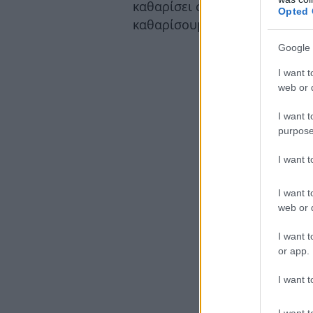
καθαρίσει σχεδόν το 70% έως
Opted 
καθαρίσουμε και το υπόλοιπο
Google 
I want t
web or d
I want t
purpose
I want 
I want t
web or d
I want t
or app.
I want t
I want t