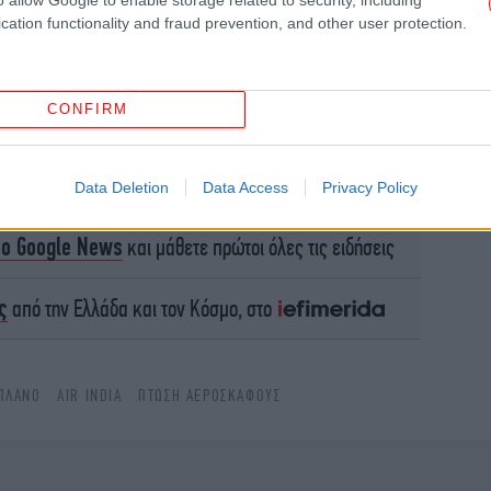
cation functionality and fraud prevention, and other user protection.
ασ
CONFIRM
Τ
Data Deletion
Data Access
Privacy Policy
Θ
το Google News
και μάθετε πρώτοι όλες τις ειδήσεις
ς
από την Ελλάδα και τον Κόσμο, στο
Di
ΠΛΆΝΟ
AIR INDIA
ΠΤΏΣΗ ΑΕΡΟΣΚΆΦΟΥΣ
Τρ