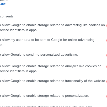
 80% της περιοχής και σύντομα θα
Out
».
consents
o allow Google to enable storage related to advertising like cookies on
π
evice identifiers in apps.
o allow my user data to be sent to Google for online advertising
s.
to allow Google to send me personalized advertising.
o allow Google to enable storage related to analytics like cookies on
evice identifiers in apps.
Γκ
o allow Google to enable storage related to functionality of the website
Φ
o allow Google to enable storage related to personalization.
τ
o allow Google to enable storage related to security, including