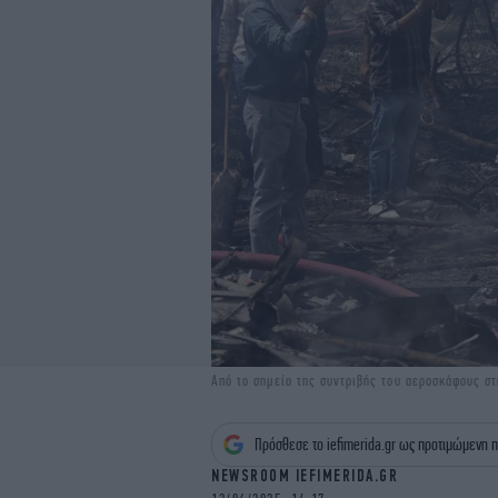
Από το σημείο της συντριβής του αεροσκάφους σ
Πρόσθεσε το iefimerida.gr ως προτιμώμενη π
NEWSROOM IEFIMERIDA.GR