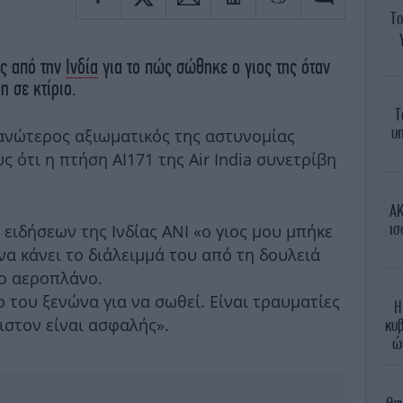
Το
ας από την
Ινδία
για το πώς σώθηκε ο γιος της όταν
η σε κτίριο.
Τ
υπ
 ανώτερος αξιωματικός της αστυνομίας
ότι η πτήση AI171 της Air India συνετρίβη
AK
ισ
 ειδήσεων της Ινδίας ANI «ο γιος μου μπήκε
να κάνει το διάλειμμά του από τη δουλειά
το αεροπλάνο.
 του ξενώνα για να σωθεί. Είναι τραυματίες
Η
ιστον είναι ασφαλής».
κυβ
ώ