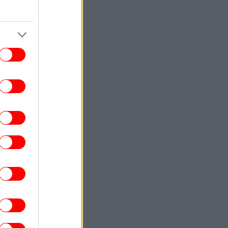
FIFA: Η «συγνώμη» προς τις 211
ομοσπονδίες-μέλη και η στήριξη του
συμβουλίου σε Ινφαντίνο
ΕΛΛΑΔΑ
07:00
«Πορτοκαλί» συναγερμός σήμερα για
υρκαγιές σε Αττική, Εύβοια και Βοιωτία
ΕΛΛΑΔΑ
06:57
Εορτολόγιο: Ποιοι γιορτάζουν σήμερα,
Πέμπτη 6 Αυγούστου
ΖΩΗ
06:55
«Μακάρι να της έμοιαζα»: Η Κάια
έρμπερ απαντά σε όσους τη λένε σωσία
της Σίντι Κρόφορντ
ΕΛΛΑΔΑ
06:52
ωτιά στη Σητεία: Μεγάλη κινητοποίηση
ης Πυροσβεστικής -Μήνυμα από το 112