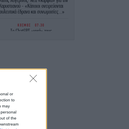
νάσης Αυγερινός: Νέα «καρφιά» για την
Καρυστιανού - «Κάποιοι ονειρεύονται
ουλευτικά έδρανα και συνωμοσίες...»
ΚΟΣΜΟΣ
07:30
Το ChatGPT «νικά» τους
υθιστοριογράφους; Η έρευνα-έκπληξη
ου έδειξε ότι οι αναγνώστες προτιμούν
τις ιστορίες που δημιουργεί
ΕΛΛΑΔΑ
07:24
Το μυστήριο του Μυστρά: Αναπάντητα
ρωτήματα για τη σορό στον καταψύκτη
Αγαπούσε παθολογικά τους γονείς του»
λέει ο δικηγόρος του 55χρονου
sonal or
ΟΙΚΟΝΟΜΙΑ
07:19
ection to
ιγότερα και ακριβότερα τα ακίνητα προς
ou may
πώληση -Το γαλλικό μοντέλο που
 personal
εξετάζεται
out of the
 downstream