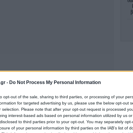
Θα
β
μ
π
ε
-«
.gr -
Do Not Process My Personal Information
to opt-out of the sale, sharing to third parties, or processing of your per
formation for targeted advertising by us, please use the below opt-out s
Λ
r selection. Please note that after your opt-out request is processed y
eing interest-based ads based on personal information utilized by us or
disclosed to third parties prior to your opt-out. You may separately opt-
ω από τα νοσοκομεία
losure of your personal information by third parties on the IAB’s list of