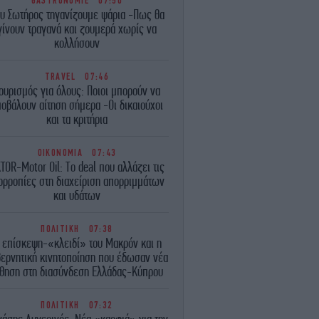
GASTRONOMIE
07:50
υ Σωτήρος τηγανίζουμε ψάρια -Πως θα
γίνουν τραγανά και ζουμερά χωρίς να
κολλήσουν
TRAVEL
07:46
ουρισμός για όλους: Ποιοι μπορούν να
οβάλουν αίτηση σήμερα -Οι δικαιούχοι
και τα κριτήρια
ΟΙΚΟΝΟΜΙΑ
07:43
TOR-Motor Oil: Το deal που αλλάζει τις
ορροπίες στη διαχείριση απορριμμάτων
και υδάτων
ΠΟΛΙΤΙΚΗ
07:38
 επίσκεψη-«κλειδί» του Μακρόν και η
ερνητική κινητοποίηση που έδωσαν νέα
θηση στη διασύνδεση Ελλάδας-Κύπρου
ΠΟΛΙΤΙΚΗ
07:32