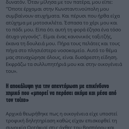
δυνατόν. Όταν μίλησα με τον πατέρα, μου είπε:
"Όποτε έρχομαι στην Κωνσταντινούπολη μου
συμβαίνουν ατυχήματα. Και πέρυσι που ήρθα είχα
ατύχημα με μοτοσικλέτα. Έσπασα το χέρι μου και
το πόδι μου. Είπα ότι αυτή τη φορά έζησα ένα τόσο
άτυχο γεγονός". Είμαι ένας κανονικός ταξιτζής,
έκανα τη δουλειά μου. Πήρα τους πελάτες και τους
πήγα στο πλησιέστερο νοσοκομείο. Αυτό το θέμα
μας στεναχώρησε όλους, είναι δυσάρεστη είδηση.
Εκφράζω τα συλλυπητήριά μου και στην οικογένειά
του».
Η αποκάλυψη για την απεντόμωση με επικίνδυνο
χημικό που «μπορεί να περάσει ακόμα και μέσα από
τον τοίχο»
Αρχικά θεωρήθηκε πως η οικογένεια είχε υποστεί
τροφική δηλητηρίαση καθώς είχαν επισκεφθεί τη
συνοικία Ορτάκιοϊ στις όχθες του Βοσπόρου και