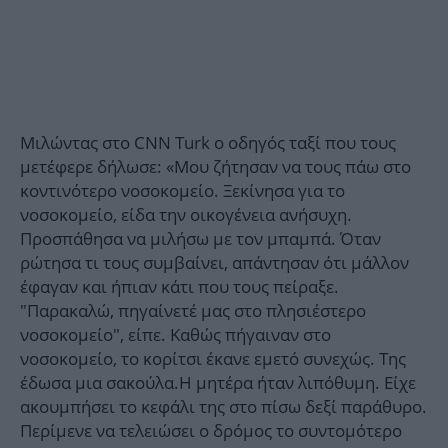
Μιλώντας στο CNN Turk ο οδηγός ταξί που τους
μετέφερε δήλωσε: «Μου ζήτησαν να τους πάω στο
κοντινότερο νοσοκομείο. Ξεκίνησα για το
νοσοκομείο, είδα την οικογένεια ανήσυχη.
Προσπάθησα να μιλήσω με τον μπαμπά. Όταν
ρώτησα τι τους συμβαίνει, απάντησαν ότι μάλλον
έφαγαν και ήπιαν κάτι που τους πείραξε.
"Παρακαλώ, πηγαίνετέ μας στο πλησιέστερο
νοσοκομείο", είπε. Καθώς πήγαιναν στο
νοσοκομείο, το κορίτσι έκανε εμετό συνεχώς. Της
έδωσα μια σακούλα.Η μητέρα ήταν λιπόθυμη. Είχε
ακουμπήσει το κεφάλι της στο πίσω δεξί παράθυρο.
Περίμενε να τελειώσει ο δρόμος το συντομότερο