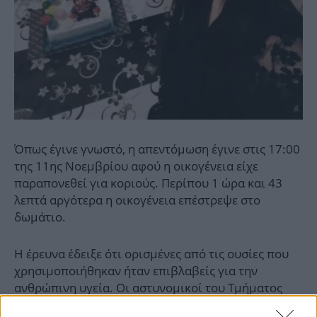
Όπως έγινε γνωστό, η απεντόμωση έγινε στις 17:00
της 11ης Νοεμβρίου αφού η οικογένεια είχε
παραπονεθεί για κοριούς. Περίπου 1 ώρα και 43
λεπτά αργότερα η οικογένεια επέστρεψε στο
δωμάτιο.
Η έρευνα έδειξε ότι ορισμένες από τις ουσίες που
χρησιμοποιήθηκαν ήταν επιβλαβείς για την
ανθρώπινη υγεία. Οι αστυνομικοί του Τμήματος
Ανθρωποκτονιών εκτιμούν ότι έγινε χρήση