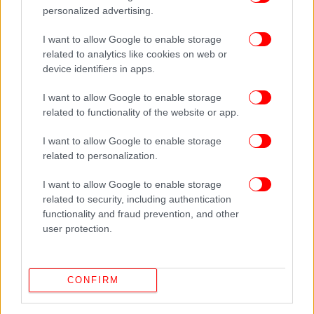
personalized advertising.
I want to allow Google to enable storage
related to analytics like cookies on web or
device identifiers in apps.
I want to allow Google to enable storage
related to functionality of the website or app.
I want to allow Google to enable storage
Χημική μηχανικός αναφέρθηκε στα μέτρα που
related to personalization.
πρέπει να ληφθούν μετά την απεντόμωση με τα
συγκεκριμένα χημικά: «Το κτίριο πρέπει να είναι
I want to allow Google to enable storage
εντελώς άδειο. Πρέπει να καλυφθεί με στεγανή
related to security, including authentication
νάιλον τέντα και οι πλευρές να σφραγιστούν με
functionality and fraud prevention, and other
σακιά άμμου. Η διαδικασία εξοντώνει κάθε
user protection.
ζωντανό οργανισμό μέσα στην τέντα. Όποιος δεν
έχει άδεια δεν μπορεί κάνει την εφαρμογή. Μπορεί
να περάσει ακόμα και από τοίχους που δεν είναι
CONFIRM
καλά σφραγισμένοι. Διαχέεται γρήγορα μέσω
μικρών οπών και αεραγωγών».