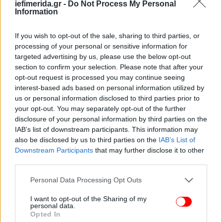
«φωσφιδίου του αργιλίου», ένα συστατικό
iefimerida.gr -
Do Not Process My Personal
Information
εντομοκτόνου που εισέρχεται στο σώμα μέσω της
αναπνοής και δεν διαθέτει αντίδοτο.
If you wish to opt-out of the sale, sharing to third parties, or
Αποκαλύφθηκε επίσης ότι η εταιρεία που
processing of your personal or sensitive information for
πραγματοποίησε την απεντόμωση δεν διέθετε
targeted advertising by us, please use the below opt-out
άδεια και τα απαιτούμενα πιστοποιητικά
section to confirm your selection. Please note that after your
εκπαίδευσης για τους εργαζόμενους.
opt-out request is processed you may continue seeing
interest-based ads based on personal information utilized by
us or personal information disclosed to third parties prior to
Χημικός εξήγησε τους κινδύνους από την έκθεση
your opt-out. You may separately opt-out of the further
στη συγκεκριμένη χημική ουσία λέγοντας: «Για τους
disclosure of your personal information by third parties on the
κοριούς χρησιμοποιείται νόμιμα το φάρμακο
IAB’s list of downstream participants. This information may
Sulfuryl Fluoride σε συγκέντρωση 99,8%. Απαιτείται
also be disclosed by us to third parties on the
IAB’s List of
εξαερισμός έξι ωρών. Το φωσφίδιο του αργιλίου
Downstream Participants
that may further disclose it to other
είναι τοξικό όταν λαμβάνεται από το στόμα σε δόση
third parties.
5 mg/kg. Το κύριο πρόβλημα δεν έγκειται στην ίδια
Please note that this website/app uses one or more Google
Personal Data Processing Opt Outs
την ουσία, αλλά στο αέριο που απελευθερώνει.
services and may gather and store information including but
Μετά την εφαρμογή φωσφιδίου του αργιλίου,
not limited to your visit or usage behaviour. You may click to
I want to opt-out of the Sharing of my
personal data.
απαγορεύεται η είσοδος στο χώρο για 24 ώρες».
grant or deny consent to Google and its third-party tags to
Opted In
use your data for below specified purposes in below Google