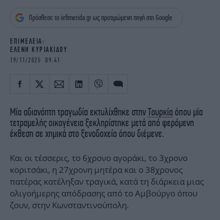
iBOOKS
ΖΩΔΙΑ
Πρόσθεσε το iefimerida.gr ως προτιμώμενη πηγή στη Google
OSCARS
THE OCEAN
MEDIA
ELAMEFORA
EΠΙΜΕΛΕΙΑ:
ΕΛΕΝΗ ΚΥΡΙΑΚΙΔΟΥ
NEWSLETTER
19/11/2025 09:41
Μία αδιανόητη τραγωδία εκτυλίχθηκε στην
Τουρκία
όπου μία
τετραμελής οικογένεια ξεκληρίστηκε μετά από φερόμενη
έκθεση σε χημικά στο ξενοδοχείο όπου διέμενε.
Και οι τέσσερις, το 6χρονο αγοράκι, το 3χρονο
κοριτσάκι, η 27χρονη μητέρα και ο 38χρονος
πατέρας κατέληξαν τραγικά, κατά τη διάρκεια μιας
ολιγοήμερης απόδρασης από το Αμβούργο όπου
ζουν, στην Κωνσταντινούπολη.