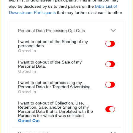
IAB’s list of downstream participants. This information may
also be disclosed by us to third parties on the
IAB’s List of
Downstream Participants
that may further disclose it to other
third parties.
Please note that this website/app uses one or more Google
Personal Data Processing Opt Outs
services and may gather and store information including but
not limited to your visit or usage behaviour. You may click to
I want to opt-out of the Sharing of my
personal data.
grant or deny consent to Google and its third-party tags to
Opted In
use your data for below specified purposes in below Google
consent section.
I want to opt-out of the Sale of my
Personal Data.
Opted In
I want to opt-out of processing my
Personal Data for Targeted Advertising.
O επικεφαλής της σκακιστικής ομοσπονδίας της
Opted In
Σιγκαπούρης, Κέβιν Γκο Γουέι Μινγκ, δεν εξεπλάγη
με την τελευταία επιτυχία του οκτάχρονου, αφού,
I want to opt-out of Collection, Use,
Retention, Sale, and/or Sharing of my
όπως λέει, ο Καουσίκ «δουλεύει σαν σκυλί και έχει
Personal Data that Is Unrelated with the
Purposes for which it was collected.
μια οικογένεια που τον υποστηρίζει».
Opted Out