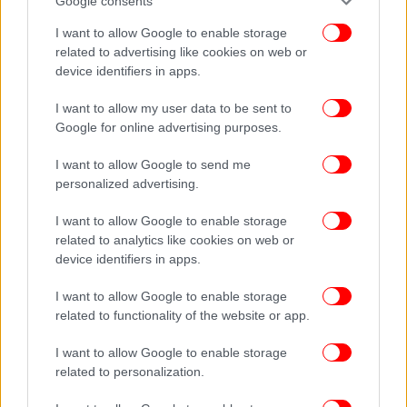
Google consents
I want to allow Google to enable storage
related to advertising like cookies on web or
device identifiers in apps.
I want to allow my user data to be sent to
Google for online advertising purposes.
Σύμφωνα με το chess.com, ο Καουσίκ προπονείται
I want to allow Google to send me
personalized advertising.
καθημερινά έως και επτά ώρες στο σκάκι.
I want to allow Google to enable storage
Αφιέρωμα στο εξαιρετικό ταλέντο του είχε κάνει
related to analytics like cookies on web or
ήδη την περασμένη χρονιά η εφημερίδα της
device identifiers in apps.
Σιγκαπούρης «The Straits Times», με τον οκτάχρονο
I want to allow Google to enable storage
να δηλώνει τότε ότι το ίνδαλμά του είναι ο «μάγος
related to functionality of the website or app.
της Ρίγα», όπως αποκαλείται λόγω των θεαματικών
παρτίδων του ο πρώην παγκόσμιος πρωταθλητής
I want to allow Google to enable storage
Μιχαήλ Ταλ, από τον οποίο έμαθε να παίζει τόσο
related to personalization.
επιθετικά.