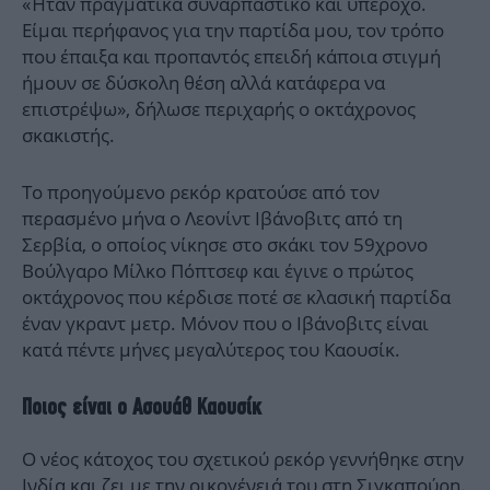
«Ήταν πραγματικά συναρπαστικό και υπέροχο.
Είμαι περήφανος για την παρτίδα μου, τον τρόπο
που έπαιξα και προπαντός επειδή κάποια στιγμή
ήμουν σε δύσκολη θέση αλλά κατάφερα να
επιστρέψω», δήλωσε περιχαρής ο οκτάχρονος
σκακιστής.
Tο προηγούμενο ρεκόρ κρατούσε από τον
περασμένο μήνα ο Λεονίντ Ιβάνοβιτς από τη
Σερβία, ο οποίος νίκησε στο σκάκι τον 59χρονο
Βούλγαρο Μίλκο Πόπτσεφ και έγινε ο πρώτος
οκτάχρονος που κέρδισε ποτέ σε κλασική παρτίδα
έναν γκραντ μετρ. Μόνον που ο Ιβάνοβιτς είναι
κατά πέντε μήνες μεγαλύτερος του Καουσίκ.
Ποιος είναι ο Ασουάθ Καουσίκ
Ο νέος κάτοχος του σχετικού ρεκόρ γεννήθηκε στην
Ινδία και ζει με την οικογένειά του στη Σιγκαπούρη.