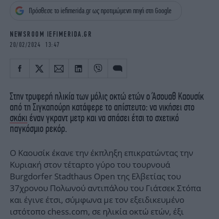
iBOOKS
ΖΩΔΙΑ
Πρόσθεσε το iefimerida.gr ως προτιμώμενη πηγή στη Google
OSCARS
THE OCEAN
MEDIA
ELAMEFORA
NEWSROOM IEFIMERIDA.GR
20/02/2024 13:47
NEWSLETTER
Στην τρυφερή ηλικία των μόλις οκτώ ετών ο Άσουαθ Καουσίκ
από τη Σιγκαπούρη κατάφερε το απίστευτο: να νικήσει στο
σκάκι
έναν γκραντ μετρ και να σπάσει έτσι το σχετικό
παγκόσμιο ρεκόρ.
Ο Καουσίκ έκανε την έκπληξη επικρατώντας την
Κυριακή στον τέταρτο γύρο του τουρνουά
Burgdorfer Stadthaus Open της Ελβετίας του
37χρονου Πολωνού αντιπάλου του Γιάτσεκ Στόπα
και έγινε έτσι, σύμφωνα με τον εξειδικευμένο
ιστότοπο chess.com, σε ηλικία οκτώ ετών, έξι