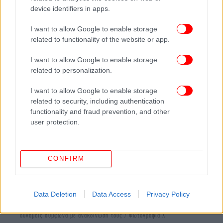
device identifiers in apps.
Φουάντ Σουκρ
I want to allow Google to enable storage
Στις 30 Ιουλίου ένα από τα ιδρυτικά μέλη της
related to functionality of the website or app.
Χεζμπολάχ, ο
Φουάντ Σουκρ
, σκοτώθηκε από
ισραηλινή αεροπορική επιδρομή κατά κτιρίου στα
I want to allow Google to enable storage
νότια προάστια της Βηρυτού.
related to personalization.
I want to allow Google to enable storage
related to security, including authentication
functionality and fraud prevention, and other
user protection.
CONFIRM
Data Deletion
Data Access
Privacy Policy
Ο αρχηγός του επιχειρησιακού τομέα της Χεζμπολάχ, Μουχσίν Σουκρ,
γνωστός ως Φουάντ Σουκρ, τον οποίο σκότωσαν οι ισραηλινές
δυνάμεις σύμφωνα με ανακοίνωσή τους / Φωτογραφία X