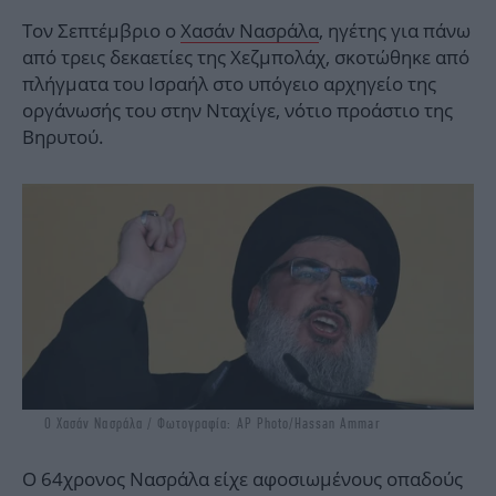
Τον Σεπτέμβριο ο
Χασάν Νασράλα
, ηγέτης για πάνω
από τρεις δεκαετίες της Χεζμπολάχ, σκοτώθηκε από
πλήγματα του Ισραήλ στο υπόγειο αρχηγείο της
οργάνωσής του στην Νταχίγε, νότιο προάστιο της
Βηρυτού.
Ο Χασάν Νασράλα / Φωτογραφία: AP Photo/Hassan Ammar
O 64χρονος Νασράλα είχε αφοσιωμένους οπαδούς