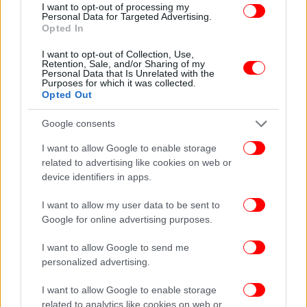
I want to opt-out of processing my
Personal Data for Targeted Advertising.
Opted In
I want to opt-out of Collection, Use,
Retention, Sale, and/or Sharing of my
Personal Data that Is Unrelated with the
Purposes for which it was collected.
Opted Out
Google consents
I want to allow Google to enable storage
related to advertising like cookies on web or
device identifiers in apps.
I want to allow my user data to be sent to
Έγινε γνωστός ως «El Deif» («Ο Επισκέπτης») λόγω
Google for online advertising purposes.
της συνήθειάς του να αλλάζει κατάλυμα κάθε νύχτα,
I want to allow Google to send me
στο πλαίσιο των μέτρων ασφαλείας που ελάμβανε
personalized advertising.
ώστε να μην τον εντοπίσουν και τον
εξουδετερώσουν οι Ισραηλινοί.
I want to allow Google to enable storage
related to analytics like cookies on web or