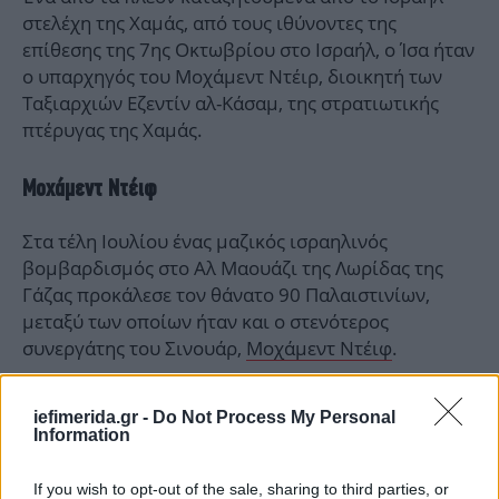
στελέχη της Χαμάς, από τους ιθύνοντες της
επίθεσης της 7ης Οκτωβρίου στο Ισραήλ, ο Ίσα ήταν
ο υπαρχηγός του Μοχάμεντ Ντέιρ, διοικητή των
Ταξιαρχιών Εζεντίν αλ-Κάσαμ, της στρατιωτικής
πτέρυγας της Χαμάς.
Μοχάμεντ Ντέιφ
Στα τέλη Ιουλίου ένας μαζικός ισραηλινός
βομβαρδισμός στο Αλ Μαουάζι της Λωρίδας της
Γάζας προκάλεσε τον θάνατο 90 Παλαιστινίων,
μεταξύ των οποίων ήταν και ο στενότερος
συνεργάτης του Σινουάρ,
Μοχάμεντ Ντέιφ
.
iefimerida.gr -
Do Not Process My Personal
Information
If you wish to opt-out of the sale, sharing to third parties, or