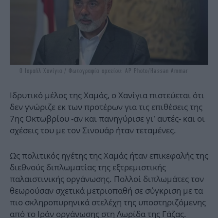
Ο Ισμαήλ Χανίγια / Φωτογραφία αρχείου: AP Photo/Hassan Ammar
Ιδρυτικό μέλος της Χαμάς, ο Χανίγια πιστεύεται ότι
δεν γνώριζε εκ των προτέρων για τις επιθέσεις της
7ης Οκτωβρίου -αν και πανηγύρισε γι’ αυτές- και οι
σχέσεις του με τον Σινουάρ ήταν τεταμένες.
Ως πολιτικός ηγέτης της Χαμάς ήταν επικεφαλής της
διεθνούς διπλωματίας της εξτρεμιστικής
παλαιστινικής οργάνωσης. Πολλοί διπλωμάτες τον
θεωρούσαν σχετικά μετριοπαθή σε σύγκριση με τα
πιο σκληροπυρηνικά στελέχη της υποστηριζόμενης
από το Ιράν οργάνωσης στη Λωρίδα της Γάζας.