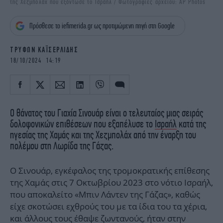
της Χεζμπολάχ που εξόντωσε το Ισραήλ / Φωτογραφίες αρχείου: AP Photos
iBOOKS
ΖΩΔΙΑ
OSCARS
THE OCEAN
Πρόσθεσε το iefimerida.gr ως προτιμώμενη πηγή στη Google
MEDIA
ELAMEFORA
ΤΡΥΦΩΝ ΚΑΪΣΕΡΛΙΔΗΣ
NEWSLETTER
18/10/2024 14:19
Ο θάνατος του Γιαχία Σινουάρ είναι ο τελευταίος μιας σειράς
δολοφονικών επιθέσεων που εξαπέλυσε το
Ισραήλ
κατά της
ηγεσίας της Χαμάς και της Χεζμπολάχ από την έναρξη του
πολέμου στη Λωρίδα της Γάζας.
Ο Σινουάρ, εγκέφαλος της τρομοκρατικής επίθεσης
της Χαμάς στις 7 Οκτωβρίου 2023 στο νότιο Ισραήλ,
που αποκαλείτο «Μπιν Λάντεν της Γάζας», καθώς
είχε σκοτώσει εχθρούς του με τα ίδια του τα χέρια,
και άλλους τους έθαψε ζωντανούς, ήταν στην