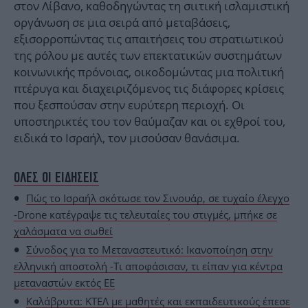
στον Λίβανο, καθοδηγώντας τη σιιτική ισλαμιστική
οργάνωση σε μια σειρά από μεταβάσεις,
εξισορροπώντας τις απαιτήσεις του στρατιωτικού
της ρόλου με αυτές των επεκτατικών συστημάτων
κοινωνικής πρόνοιας, οικοδομώντας μια πολιτική
πτέρυγα και διαχειριζόμενος τις διάφορες κρίσεις
που ξεσπούσαν στην ευρύτερη περιοχή. Οι
υποστηρικτές του τον θαύμαζαν και οι εχθροί του,
ειδικά το Ισραήλ, τον μισούσαν θανάσιμα.
ΟΛΕΣ ΟΙ ΕΙΔΗΣΕΙΣ
Πώς το Ισραήλ σκότωσε τον Σινουάρ, σε τυχαίο έλεγχο
-Drone κατέγραψε τις τελευταίες του στιγμές, μπήκε σε
χαλάσματα να σωθεί
Σύνοδος για το Μεταναστευτικό: Ικανοποίηση στην
ελληνική αποστολή -Τι αποφάσισαν, τι είπαν για κέντρα
μεταναστών εκτός ΕΕ
Καλάβρυτα: ΚΤΕΛ με μαθητές και εκπαιδευτικούς έπεσε