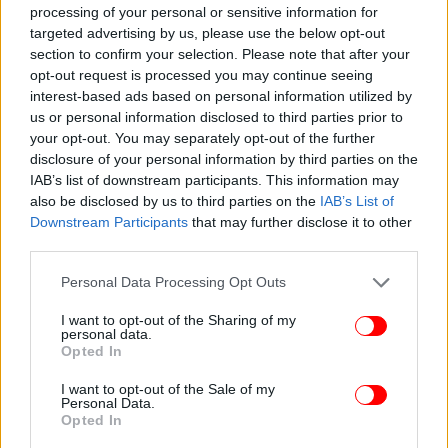
processing of your personal or sensitive information for
targeted advertising by us, please use the below opt-out
section to confirm your selection. Please note that after your
opt-out request is processed you may continue seeing
interest-based ads based on personal information utilized by
us or personal information disclosed to third parties prior to
Σύμφωνα με το Ισραήλ, ο Μοχάμεντ Ντέιφ σκοτώθηκε στις 13 Ιουλίου
your opt-out. You may separately opt-out of the further
σε βομβαρδισμό στη Χαν Γιουνίς της Λωρίδας της Γάζας
disclosure of your personal information by third parties on the
IAB’s list of downstream participants. This information may
Ο 58χρονος μονόφθαλμος Ντέιφ πιστεύεται ότι
also be disclosed by us to third parties on the
IAB’s List of
ήταν ένας από τους «εγκεφάλους» της επίθεσης της
Downstream Participants
that may further disclose it to other
Χαμάς στις 7 Οκτωβρίου 2023 στο νότιο Ισραήλ.
third parties.
Ανελίχθη στην ιεραρχία της Χαμάς αναπτύσσοντας
Please note that this website/app uses one or more Google
Personal Data Processing Opt Outs
το δίκτυο των σηράγγων και την τεχνογνωσία στην
services and may gather and store information including but
κατασκευή βομβών. Βρισκόταν στην κορυφή της
not limited to your visit or usage behaviour. You may click to
I want to opt-out of the Sharing of my
λίστας των πιο καταζητούμενων του Ισραήλ εδώ και
personal data.
grant or deny consent to Google and its third-party tags to
Opted In
δεκαετίες, καθώς είχε θεωρηθεί προσωπικά
use your data for below specified purposes in below Google
υπεύθυνος για τους θανάτους δεκάδων Ισραηλινών
consent section.
I want to opt-out of the Sale of my
σε βομβιστικές επιθέσεις αυτοκτονίας.
Personal Data.
Opted In