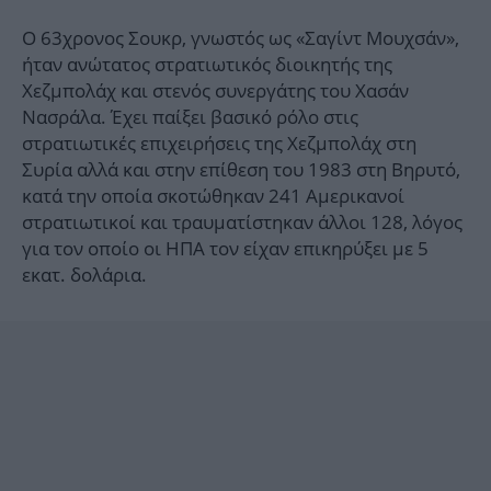
Ο 63χρονος Σουκρ, γνωστός ως «Σαγίντ Μουχσάν»,
ήταν ανώτατος στρατιωτικός διοικητής της
Χεζμπολάχ και στενός συνεργάτης του Χασάν
Νασράλα. Έχει παίξει βασικό ρόλο στις
στρατιωτικές επιχειρήσεις της Χεζμπολάχ στη
Συρία αλλά και στην επίθεση του 1983 στη Βηρυτό,
κατά την οποία σκοτώθηκαν 241 Αμερικανοί
στρατιωτικοί και τραυματίστηκαν άλλοι 128, λόγος
για τον οποίο οι ΗΠΑ τον είχαν επικηρύξει με 5
εκατ. δολάρια.