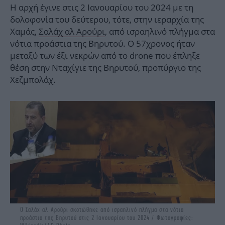
Η αρχή έγινε στις 2 Ιανουαρίου του 2024 με τη
δολοφονία του δεύτερου, τότε, στην ιεραρχία της
Χαμάς,
Σαλάχ αλ Αρούρι
, από ισραηλινό πλήγμα στα
νότια προάστια της Βηρυτού. Ο 57χρονος ήταν
μεταξύ των έξι νεκρών από το drone που έπληξε
θέση στην Νταχίγιε της Βηρυτού, προπύργιο της
Χεζμπολάχ.
Ο Σαλάχ αλ Αρούρι σκοτώθηκε από ισραηλινό πλήγμα στα νότια
προάστια της Βηρυτού στις 2 Ιανουαρίου του 2024 / Φωτογραφίες: