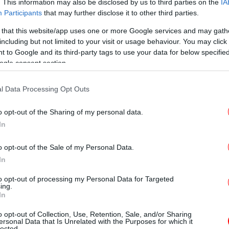
Κ
. This information may also be disclosed by us to third parties on the
IA
Participants
that may further disclose it to other third parties.
 that this website/app uses one or more Google services and may gath
including but not limited to your visit or usage behaviour. You may click 
Σύ
 to Google and its third-party tags to use your data for below specifi
ogle consent section.
l Data Processing Opt Outs
Κα
o opt-out of the Sharing of my personal data.
In
o opt-out of the Sale of my Personal Data.
M
In
to opt-out of processing my Personal Data for Targeted
ing.
In
o opt-out of Collection, Use, Retention, Sale, and/or Sharing
ersonal Data that Is Unrelated with the Purposes for which it
lected.