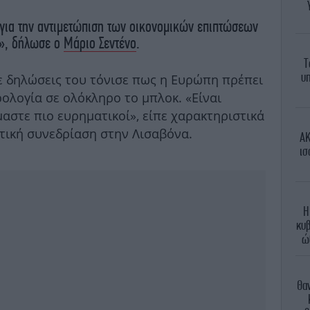
 για την αντιμετώπιση των οικονομικών επιπτώσεων
ύ», δήλωσε ο
Μάριο Σεντένο
.
Τ
υπ
ε δηλώσεις του τόνισε πως η Ευρώπη πρέπει
ρολογία σε ολόκληρο το μπλοκ. «Είναι
αστε πιο ευρηματικοί», είπε χαρακτηριστικά
υτική συνεδρίαση στην Λισαβόνα.
AK
ισ
Η
κυβ
ώ
Θα