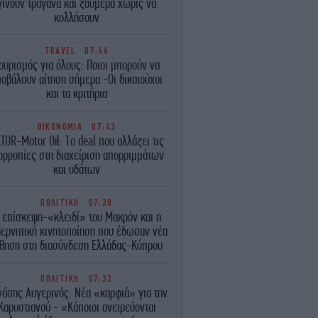
γίνουν τραγανά και ζουμερά χωρίς να
κολλήσουν
TRAVEL
07:46
ουρισμός για όλους: Ποιοι μπορούν να
οβάλουν αίτηση σήμερα -Οι δικαιούχοι
και τα κριτήρια
ΟΙΚΟΝΟΜΙΑ
07:43
TOR-Motor Oil: Το deal που αλλάζει τις
ορροπίες στη διαχείριση απορριμμάτων
και υδάτων
ΠΟΛΙΤΙΚΗ
07:38
 επίσκεψη-«κλειδί» του Μακρόν και η
ερνητική κινητοποίηση που έδωσαν νέα
θηση στη διασύνδεση Ελλάδας-Κύπρου
ΠΟΛΙΤΙΚΗ
07:32
νάσης Αυγερινός: Νέα «καρφιά» για την
Καρυστιανού - «Κάποιοι ονειρεύονται