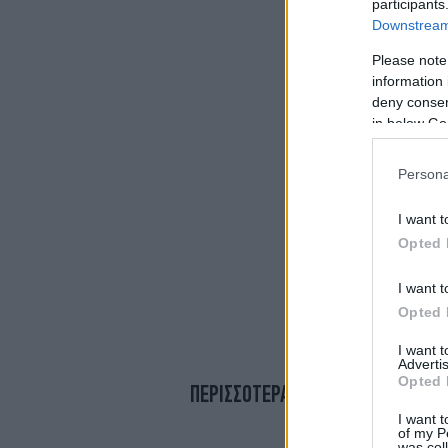
participants
Downstream 
Please note
information 
deny consent
in below Go
Persona
I want t
Opted 
I want t
Opted 
I want 
Advertis
Opted 
ΠΕΡΙΣΣΟΤΕΡΑ ΒΙΝΤΕΟ
I want t
of my P
was col