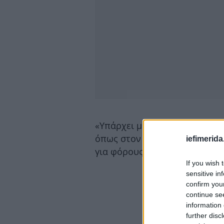
«Υπάρχει μια μεγάλη συζήτησ
όπως στον ΟΟΣΑ (Οργανισμός 
iefimerida
για φόρους που μπορεί να εί
If you wish 
sensitive in
confirm you
continue se
information 
further disc