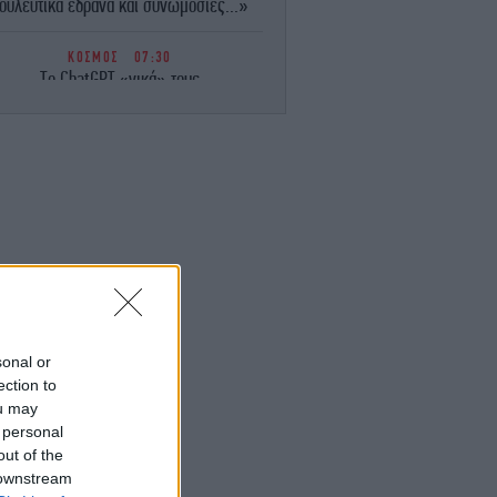
ουλευτικά έδρανα και συνωμοσίες...»
ΚΟΣΜΟΣ
07:30
Το ChatGPT «νικά» τους
υθιστοριογράφους; Η έρευνα-έκπληξη
ου έδειξε ότι οι αναγνώστες προτιμούν
τις ιστορίες που δημιουργεί
ΕΛΛΑΔΑ
07:24
Το μυστήριο του Μυστρά: Αναπάντητα
ρωτήματα για τη σορό στον καταψύκτη
Αγαπούσε παθολογικά τους γονείς του»
λέει ο δικηγόρος του 55χρονου
ΟΙΚΟΝΟΜΙΑ
07:19
ιγότερα και ακριβότερα τα ακίνητα προς
sonal or
πώληση -Το γαλλικό μοντέλο που
ection to
εξετάζεται
ou may
 personal
out of the
ΠΟΛΙΤΙΚΗ
07:15
λλική βοήθεια για το καλώδιο Ελλάδας-
 downstream