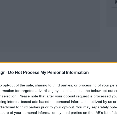
β
μ
π
ε
-«
η στην Ευρώπη και σε άλλα διεθνή φόρουμ,
Οικονομικής Συνεργασίας και Ανάπτυξης),
.gr -
Do Not Process My Personal Information
ναι ευρωπαϊκού χαρακτήρα», πρόσθεσε.
Λ
to opt-out of the sale, sharing to third parties, or processing of your per
formation for targeted advertising by us, please use the below opt-out s
r selection. Please note that after your opt-out request is processed y
eing interest-based ads based on personal information utilized by us or
disclosed to third parties prior to your opt-out. You may separately opt-
Γα
losure of your personal information by third parties on the IAB’s list of