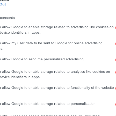
Out
το Google News
και μάθετε πρώτοι όλες τις ειδήσεις
consents
π
ς
από την Ελλάδα και τον Κόσμο, στο
o allow Google to enable storage related to advertising like cookies on
evice identifiers in apps.
o allow my user data to be sent to Google for online advertising
ΈΝΟ
EUROGROUP
ΚΟΡΩΝΟΪΌΣ
ΟΙΚΟΝΟΜΙΚΉ ΚΡΊΣΗ
s.
to allow Google to send me personalized advertising.
Γκ
o allow Google to enable storage related to analytics like cookies on
evice identifiers in apps.
o allow Google to enable storage related to functionality of the website
Φ
τ
o allow Google to enable storage related to personalization.
o allow Google to enable storage related to security, including