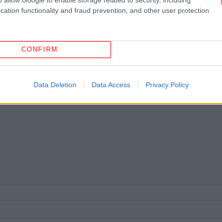
ασ
cation functionality and fraud prevention, and other user protection.
Τ
CONFIRM
Data Deletion
Data Access
Privacy Policy
Θ
Di
Τρ