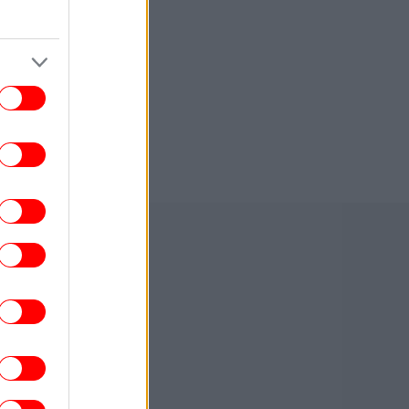
συμβουλίου σε Ινφαντίνο
ΕΛΛΑΔΑ
07:00
«Πορτοκαλί» συναγερμός σήμερα για
υρκαγιές σε Αττική, Εύβοια και Βοιωτία
ΕΛΛΑΔΑ
06:57
Εορτολόγιο: Ποιοι γιορτάζουν σήμερα,
Πέμπτη 6 Αυγούστου
ΖΩΗ
06:55
«Μακάρι να της έμοιαζα»: Η Κάια
έρμπερ απαντά σε όσους τη λένε σωσία
της Σίντι Κρόφορντ
ΕΛΛΑΔΑ
06:52
ωτιά στη Σητεία: Μεγάλη κινητοποίηση
ης Πυροσβεστικής -Μήνυμα από το 112
ΚΟΣΜΟΣ
06:46
Κόστα Ρίκα: Στο στόχαστρο 116