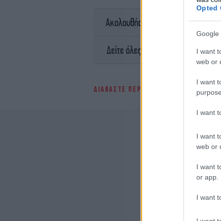
Opted 
σ
Ακολουθήστε το
Google 
Ειδήσει
Δείτε όλες τις τελευταίες
I want t
web or d
I want t
ΔΙΑΒΑΣΤΕ ΠΕΡΙΣΣΟΤΕΡΑ
ΜΆΡΙΟ ΣΕΝΤ
purpose
I want 
I want t
web or d
I want t
or app.
I want t
I want t