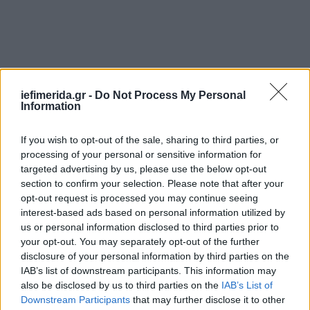
iefimerida.gr -
Do Not Process My Personal
Information
If you wish to opt-out of the sale, sharing to third parties, or
processing of your personal or sensitive information for
targeted advertising by us, please use the below opt-out
section to confirm your selection. Please note that after your
opt-out request is processed you may continue seeing
Η Ουκρανία υπερασπίζεται την επικράτειά της
interest-based ads based on personal information utilized by
us or personal information disclosed to third parties prior to
έχοντας μεγάλη δυτική υποστήριξη, ενάντια σε μια
your opt-out. You may separately opt-out of the further
ολοκληρωτική ρωσική εισβολή εδώ και σχεδόν δύο
disclosure of your personal information by third parties on the
χρόνια. Οι μάχες εξακολουθούν να
IAB’s list of downstream participants. This information may
επικεντρώνονται γύρω από τις ανατολικές και
also be disclosed by us to third parties on the
IAB’s List of
νότιες περιοχές της.
Downstream Participants
that may further disclose it to other