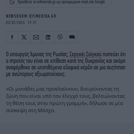
Πρόσθεσε το iefimerida.gr ως προτιμώμενη πηγή στη Google
iBOOKS
ΖΩΔΙΑ
OSCARS
THE OCEAN
NEWSROOM IEFIMERIDA.GR
MEDIA
ELAMEFORA
02/02/2024 19:31
NEWSLETTER
Ο υπουργός Άμυνας της Ρωσίας,
Σεργκέι Σοϊγκού
πιστεύει ότι
ο στρατός του είναι σε επίθεση κατά της Ουκρανίας και ακόμη
αναφέρθηκε σε υποτιθέμενα εδαφικά κέρδη σε μια συζήτηση
με ανώτερους αξιωματούχους.
«Οι μονάδες μας προελαύνουν, διευρύνοντας τη
ζώνη που είναι υπό τον έλεγχό τους, βελτιώνοντας
τη θέση τους στην πρώτη γραμμή», δήλωσε σε μία
σύσκεψη στη Μόσχα.