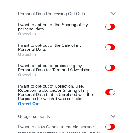
third parties.
Οι ουκρανικές ένοπλες δυνάμεις εξαπέλυσαν μια
Please note that this website/app uses one or more Google
Personal Data Processing Opt Outs
αντεπίθεση τον Ιούνιο του 2023 αλλά η πρόοδός
services and may gather and store information including but
της έχει περιοριστεί. Το Κίεβο έχει υποσχεθεί ότι θα
not limited to your visit or usage behaviour. You may click to
I want to opt-out of the Sharing of my
personal data.
ανακαταλάβει τα εδάφη που έχει καταλάβει η
grant or deny consent to Google and its third-party tags to
Opted In
Ρωσία, περιλαμβανομένης της Χερσονήσου της
use your data for below specified purposes in below Google
consent section.
Κριμαίας την οποία το Κρεμλίνο προσάρτησε το
I want to opt-out of the Sale of my
Personal Data.
2014 παραβιάζοντας το διεθνές δίκαιο.
Opted In
I want to opt-out of processing my
ΟΛΕΣ ΟΙ ΕΙΔΗΣΕΙΣ
Personal Data for Targeted Advertising.
Opted In
Βίντεο-ντοκουμέντο: Η δολιοφθορά στον αγωγό
ύδρευσης Αίγινας -Με εκπαίδευση Ειδικών Δυνάμεων ο
I want to opt-out of Collection, Use,
Retention, Sale, and/or Sharing of my
σαμποτέρ
Personal Data that Is Unrelated with the
Purposes for which it was collected.
Kίνα: Ξαφνικά, «επανεμφανίστηκε» ο αγνοούμενος εδώ
Opted Out
και ένα χρόνο μεγαλοτραπεζίτης Μπάο Φαν, και…
παραιτήθηκε!
Google consents
Ο Ζακ Αταλί «προβλέπει» το μέλλον του πλανήτη σε
I want to allow Google to enable storage
νέο βιβλίο: Οι τρεις θανάσιμες απειλές για τα επόμενα 30