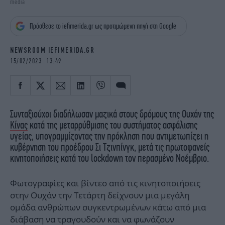
media
iBOOKS
ΖΩΔΙΑ
OSCARS
THE OCEAN
Πρόσθεσε το iefimerida.gr ως προτιμώμενη πηγή στη Google
MEDIA
ELAMEFORA
NEWSROOM IEFIMERIDA.GR
NEWSLETTER
15/02/2023 13:49
Συνταξιούχοι διαδήλωσαν μαζικά στους δρόμους της Ουχάν της
Κίνας
κατά της μεταρρύθμισης του συστήματος ασφάλισης
υγείας, υπογραμμίζοντας την πρόκληση που αντιμετωπίζει η
κυβέρνηση του προέδρου Σι Τζινπίνγκ, μετά τις πρωτοφανείς
κινητοποιήσεις κατά του lockdown τον περασμένο Νοέμβριο.
Φωτογραφίες και βίντεο από τις κινητοποιήσεις
στην Ουχάν την Τετάρτη δείχνουν μια μεγάλη
ομάδα ανθρώπων συγκεντρωμένων κάτω από μια
διάβαση να τραγουδούν και να φωνάζουν