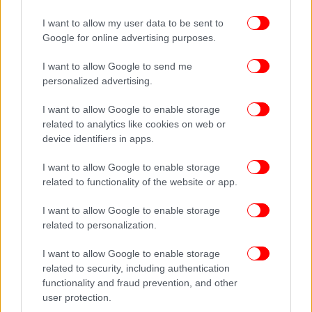
αργότερα από την αστυνομία.
I want to allow my user data to be sent to
Google for online advertising purposes.
I want to allow Google to send me
personalized advertising.
I want to allow Google to enable storage
related to analytics like cookies on web or
device identifiers in apps.
I want to allow Google to enable storage
Οι διαδηλώσεις στην Ουχάν ήρθαν σε συνέχεια
related to functionality of the website or app.
προηγούμενων κινητοποιήσεων από
συνταξιούχους που βγήκαν στους δρόμους την
I want to allow Google to enable storage
περασμένη εβδομάδα και διαδήλωσαν έξω από τα
related to personalization.
γραφεία της τοπικής κυβέρνησης κατά των
περικοπών στα ιατρικά επιδόματα. Είχαν
I want to allow Google to enable storage
related to security, including authentication
προειδοποιήσει δε ότι θα επέστρεφαν την Τετάρτη
functionality and fraud prevention, and other
εάν δεν λαμβάνονταν υπόψη οι διαμαρτυρίες τους,
user protection.
όπως ανέφερε το Radio Free Asia.