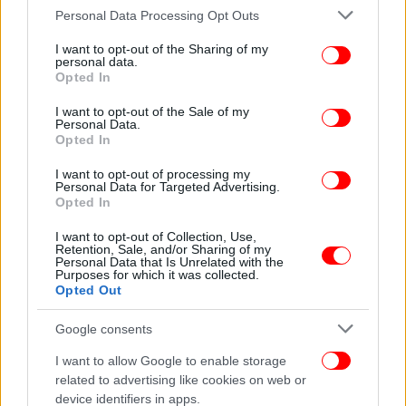
Please note that this website/app uses one or more Google
Personal Data Processing Opt Outs
services and may gather and store information including but
not limited to your visit or usage behaviour. You may click to
I want to opt-out of the Sharing of my
personal data.
grant or deny consent to Google and its third-party tags to
Opted In
use your data for below specified purposes in below Google
consent section.
I want to opt-out of the Sale of my
Personal Data.
Opted In
I want to opt-out of processing my
Personal Data for Targeted Advertising.
Opted In
I want to opt-out of Collection, Use,
Retention, Sale, and/or Sharing of my
Personal Data that Is Unrelated with the
Purposes for which it was collected.
Αν και ο πρόεδρος της Κίνας χαρακτήρισε τον
Opted Out
περασμένο μήνα «φυσιολογικό» να έχουν πολίτες
διαφορετικές απόψεις σε κάποια θέματα, ένας
Google consents
αριθμός κυρίως νεότερων ατόμων, που είχαν
I want to allow Google to enable storage
διαδηλώσει κατά των περιοριστικών μέτρων για
related to advertising like cookies on web or
την πανδημία στα τέλη Νοεμβρίου, συνελήφθησαν
device identifiers in apps.