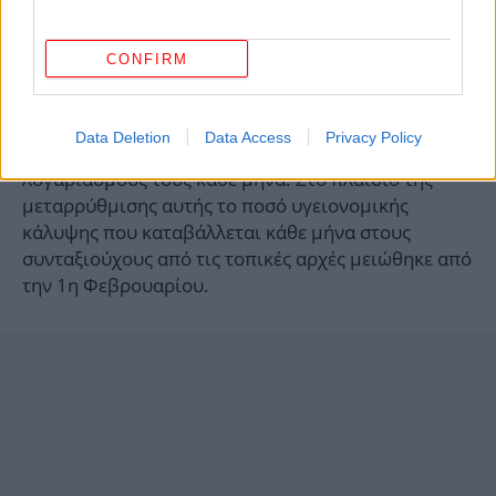
Η απογοήτευση δεν περιορίζεται στην Ουχάν.
CONFIRM
Συνταξιούχοι στην πόλη Γκουανγκζού της νότιας
Κίνας διαδήλωσαν επίσης κατά των αλλαγών στο
σύστημα ασφάλισης υγείας, όταν διαπίστωσαν
Data Deletion
Data Access
Privacy Policy
ξαφνικά χαμηλότερα υπόλοιπα στους
λογαριασμούς τους κάθε μήνα. Στο πλαίσιο της
μεταρρύθμισης αυτής το ποσό υγειονομικής
κάλυψης που καταβάλλεται κάθε μήνα στους
συνταξιούχους από τις τοπικές αρχές μειώθηκε από
την 1η Φεβρουαρίου.