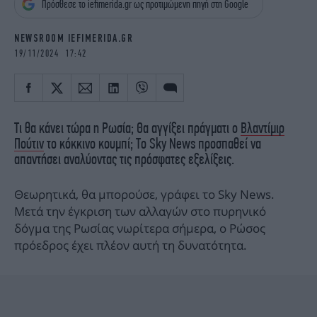
Πρόσθεσε το iefimerida.gr ως προτιμώμενη πηγή στη Google
iBOOKS
ΖΩΔΙΑ
OSCARS
THE OCEAN
NEWSROOM IEFIMERIDA.GR
MEDIA
ELAMEFORA
19/11/2024 17:42
NEWSLETTER
Τι θα κάνει τώρα η Ρωσία; Θα αγγίξει πράγματι ο
Βλαντίμιρ
Πούτιν
το κόκκινο κουμπί; Το Sky News προσπαθεί να
απαντήσει αναλύοντας τις πρόσφατες εξελίξεις.
Θεωρητικά, θα μπορούσε, γράφει το Sky News.
Μετά την έγκριση των αλλαγών στο πυρηνικό
δόγμα της Ρωσίας νωρίτερα σήμερα, ο Ρώσος
πρόεδρος έχει πλέον αυτή τη δυνατότητα.