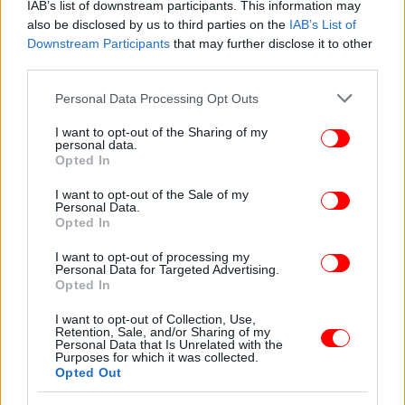
IAB’s list of downstream participants. This information may
also be disclosed by us to third parties on the
IAB’s List of
Downstream Participants
that may further disclose it to other
third parties.
Τα σημάδια μέχρι στιγμής δείχνουν ότι ο Ντόναλντ
Please note that this website/app uses one or more Google
Personal Data Processing Opt Outs
Τραμπ θα τηρήσει την υπόσχεσή του και θα
services and may gather and store information including but
επιδιώξει μια ταχεία λήξη της σύγκρουσης, κάτι
not limited to your visit or usage behaviour. You may click to
I want to opt-out of the Sharing of my
που πιθανότατα θα ήταν προς όφελος της Ρωσίας.
personal data.
grant or deny consent to Google and its third-party tags to
Opted In
use your data for below specified purposes in below Google
consent section.
I want to opt-out of the Sale of my
Personal Data.
Opted In
I want to opt-out of processing my
Personal Data for Targeted Advertising.
Opted In
I want to opt-out of Collection, Use,
Retention, Sale, and/or Sharing of my
Personal Data that Is Unrelated with the
Purposes for which it was collected.
Opted Out