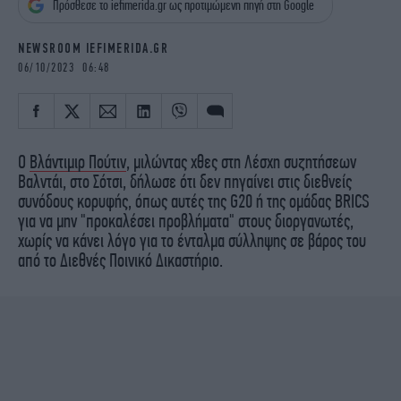
Πρόσθεσε το iefimerida.gr ως προτιμώμενη πηγή στη Google
iBOOKS
ΖΩΔΙΑ
OSCARS
THE OCEAN
NEWSROOM IEFIMERIDA.GR
MEDIA
ELAMEFORA
06/10/2023 06:48
NEWSLETTER
Ο
Βλάντιμιρ Πούτιν
, μιλώντας χθες στη Λέσχη συζητήσεων
Βαλντάι, στο Σότσι, δήλωσε ότι δεν πηγαίνει στις διεθνείς
συνόδους κορυφής, όπως αυτές της G20 ή της ομάδας BRICS
για να μην "προκαλέσει προβλήματα" στους διοργανωτές,
χωρίς να κάνει λόγο για το ένταλμα σύλληψης σε βάρος του
από το Διεθνές Ποινικό Δικαστήριο.