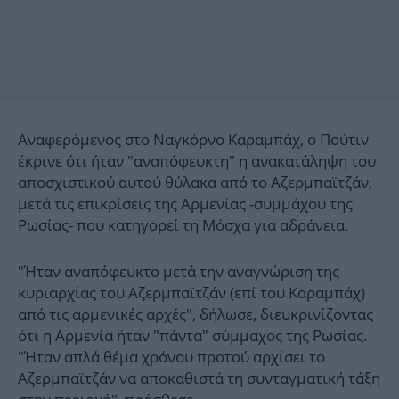
Αναφερόμενος στο Ναγκόρνο Καραμπάχ, ο Πούτιν
έκρινε ότι ήταν "αναπόφευκτη" η ανακατάληψη του
αποσχιστικού αυτού θύλακα από το Αζερμπαϊτζάν,
μετά τις επικρίσεις της Αρμενίας -συμμάχου της
Ρωσίας- που κατηγορεί τη Μόσχα για αδράνεια.
"Ήταν αναπόφευκτο μετά την αναγνώριση της
κυριαρχίας του Αζερμπαϊτζάν (επί του Καραμπάχ)
από τις αρμενικές αρχές", δήλωσε, διευκρινίζοντας
ότι η Αρμενία ήταν "πάντα" σύμμαχος της Ρωσίας.
"Ήταν απλά θέμα χρόνου προτού αρχίσει το
Αζερμπαϊτζάν να αποκαθιστά τη συνταγματική τάξη