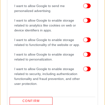
I want to allow Google to send me
Ο Σρέντερ έχει χαρακτηρίσει τον Πούτιν
personalized advertising.
προσωπικό φίλο και ως καγκελάριος προώθησε την
κατασκευή του πρώτου αγωγού Nord Stream για να
I want to allow Google to enable storage
μεταφέρει αέριο από τη Ρωσία στη Γερμανία μέσω
related to analytics like cookies on web or
της Βαλτικής Θάλασσας. Πέρυσι, επισκέφθηκε τον
device identifiers in apps.
Πούτιν και ακολούθως δήλωσε ότι η Ρωσία ήθελε να
I want to allow Google to enable storage
διαπραγματευτεί μια διπλωματική λύση για τον
related to functionality of the website or app.
τερματισμό του πολέμου στην Ουκρανία.
I want to allow Google to enable storage
Ο Ουκρανός πρόεδρος Βολοντίμιρ Ζελένσκι
related to personalization.
χαρακτήρισε τη συμπεριφορά του Σρέντερ
I want to allow Google to enable storage
"αηδιαστική", ενώ το γερμανικό κοινοβούλιο του
related to security, including authentication
αφαίρεσε τα προνόμιά του μετά την άρνησή του να
functionality and fraud prevention, and other
κρατήσει αποστάσεις από τον Πούτιν λόγω του
user protection.
πολέμου στην Ουκρανία.
«Η Ρωσία είχε συμφωνήσει να προμηθεύσει τη
CONFIRM