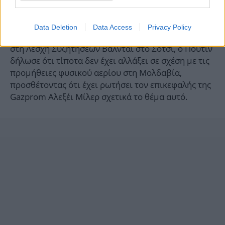
Μολδαβία με φυσικό αέριο με τους όρους που
ζητούσε»
Data Deletion
Data Access
Privacy Policy
Κατά τη διάρκεια των ερωτήσεων και απαντήσεων
στη Λέσχη Συζητήσεων Βαλντάι στο Σότσι, ο Πούτιν
δήλωσε ότι τίποτα δεν έχει αλλάξει σε σχέση με τις
προμήθειες φυσικού αερίου στη Μολδαβία,
προσθέτοντας ότι έχει ρωτήσει τον επικεφαλής της
Gazprom Αλεξέι Μίλερ σχετικά το θέμα αυτό.