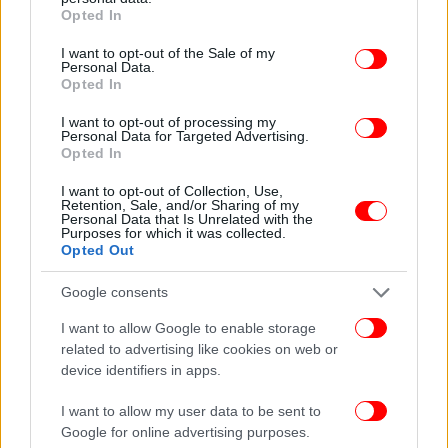
grant or deny consent to Google and its third-party tags to
Opted In
use your data for below specified purposes in below Google
consent section.
I want to opt-out of the Sale of my
Personal Data.
Opted In
I want to opt-out of processing my
Personal Data for Targeted Advertising.
Opted In
I want to opt-out of Collection, Use,
Retention, Sale, and/or Sharing of my
Personal Data that Is Unrelated with the
Purposes for which it was collected.
Opted Out
«Η Γερμανία πρέπει να είναι περήφανη για τον πρώην
καγκελάριό της Σρέντερ»
Google consents
I want to allow Google to enable storage
Ο Ρώσος πρόεδρος δήλωσε επίσης ότι η Γερμανία
related to advertising like cookies on web or
πρέπει να είναι περήφανη για τον πρώην
device identifiers in apps.
καγκελάριό της Γκέρχαρντ Σρέντερ, εκφράζοντας
την έκπληξή του που τέτοιοι πολιτικοί υπάρχουν
I want to allow my user data to be sent to
ακόμη στην Ευρώπη.
Google for online advertising purposes.