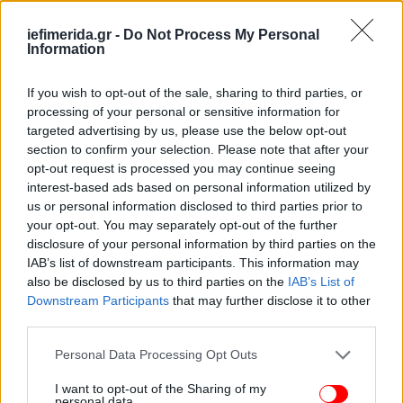
είναι ηλίθιος", τόνισε. "Και εάν ξέρει ότι αυτός ο
άνδρας πολέμησε στο πλευρό του Χίτλερ και τον
iefimerida.gr -
Do Not Process My Personal
αποκαλεί ήρωα του Καναδά, αυτό είναι ατιμία",
Information
πρόσθεσε.
If you wish to opt-out of the sale, sharing to third parties, or
"Είναι απολύτως αηδιαστικό όλος ο κόσμος να
processing of your personal or sensitive information for
targeted advertising by us, please use the below opt-out
χειροκροτεί αυτόν τον ναζί, κυρίως ο πρόεδρος της
section to confirm your selection. Please note that after your
Ουκρανίας που έχει εβραϊκό αίμα στις φλέβες του".
opt-out request is processed you may continue seeing
"Ο πρόεδρος της Ουκρανίας σηκώθηκε και
interest-based ads based on personal information utilized by
χειροκρότησε έναν ναζί που δολοφόνησε Εβραίους.
us or personal information disclosed to third parties prior to
Αυτό δεν είναι ένδειξη ναζιστικοποίησης της
your opt-out. You may separately opt-out of the further
Ουκρανίας;".
disclosure of your personal information by third parties on the
IAB’s list of downstream participants. This information may
also be disclosed by us to third parties on the
IAB’s List of
Οι Ουκρανοί αξιωματούχοι δεν έχουν κάνει κανένα
Downstream Participants
that may further disclose it to other
σχόλιο για το περιστατικό αυτό.
third parties.
Please note that this website/app uses one or more Google
Personal Data Processing Opt Outs
services and may gather and store information including but
not limited to your visit or usage behaviour. You may click to
I want to opt-out of the Sharing of my
personal data.