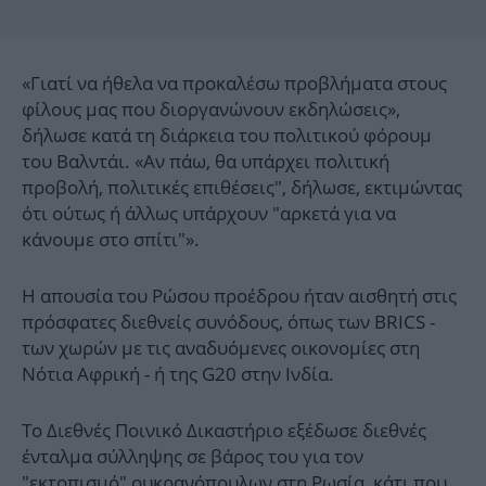
«Γιατί να ήθελα να προκαλέσω προβλήματα στους
φίλους μας που διοργανώνουν εκδηλώσεις»,
δήλωσε κατά τη διάρκεια του πολιτικού φόρουμ
του Βαλντάι. «Αν πάω, θα υπάρχει πολιτική
προβολή, πολιτικές επιθέσεις", δήλωσε, εκτιμώντας
ότι ούτως ή άλλως υπάρχουν "αρκετά για να
κάνουμε στο σπίτι"».
Η απουσία του Ρώσου προέδρου ήταν αισθητή στις
πρόσφατες διεθνείς συνόδους, όπως των BRICS -
των χωρών με τις αναδυόμενες οικονομίες στη
Νότια Αφρική - ή της G20 στην Ινδία.
Το Διεθνές Ποινικό Δικαστήριο εξέδωσε διεθνές
ένταλμα σύλληψης σε βάρος του για τον
"εκτοπισμό" ουκρανόπουλων στη Ρωσία, κάτι που