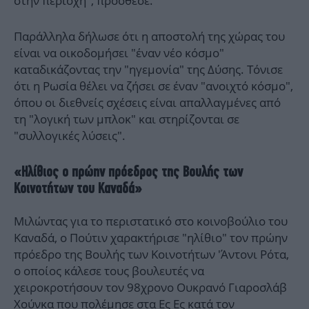
στην περιοχή", πρόσθεσε.
Παράλληλα δήλωσε ότι η αποστολή της χώρας του
είναι να οικοδομήσει "έναν νέο κόσμο"
καταδικάζοντας την "ηγεμονία" της Δύσης. Τόνισε
ότι η Ρωσία θέλει να ζήσει σε έναν "ανοιχτό κόσμο",
όπου οι διεθνείς σχέσεις είναι απαλλαγμένες από
τη "λογική των μπλοκ" και στηρίζονται σε
"συλλογικές λύσεις".
«Ηλίθιος ο πρώην πρόεδρος της Βουλής των
Κοινοτήτων του Καναδά»
Μιλώντας για το περιστατικό στο κοινοβούλιο του
Καναδά, ο Πούτιν χαρακτήρισε "ηλίθιο" τον πρώην
πρόεδρο της Βουλής των Κοινοτήτων 'Άντονι Ρότα,
ο οποίος κάλεσε τους βουλευτές να
χειροκροτήσουν τον 98χρονο Ουκρανό Γιαροσλάβ
Χούνκα που πολέμησε στα Ες Ες κατά τον