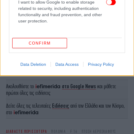
I want to allow Google to enable storage
related to security, including authentication
functionality and fraud prevention, and other
user protection.
CONFIRM
ΠΕΡΙΣΣΟΤΕΡΑ ΒΙΝΤΕΟ
Data Deletion
Data Access
Privacy Policy
Ακολουθήστε το
στο Google News
και μάθετε
πρώτοι όλες τις ειδήσεις
Δείτε όλες τις τελευταίες
Ειδήσεις
από την Ελλάδα και τον Κόσμο,
στο
ΔΙΑΒΑΣΤΕ ΠΕΡΙΣΣΟΤΕΡΑ
ΠΟΛΩΝΊΑ
F 16
ΠΤΏΣΗ ΑΕΡΟΣΚΆΦΟΥΣ