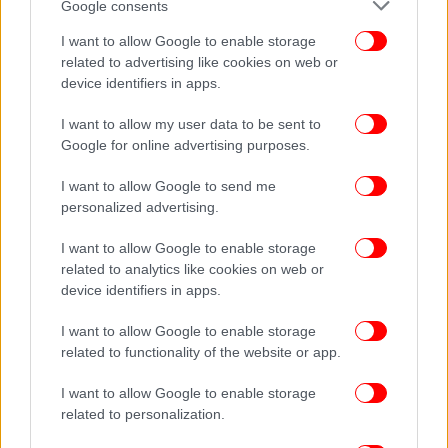
Google consents
Champions League: Οδηγός για τη League Phase -Το
μονοπάτι έως τους «16», τα έσοδα που διεκδικεί ο
I want to allow Google to enable storage
Ολυμπιακός
related to advertising like cookies on web or
device identifiers in apps.
Νετανιάχου: Το Ισραήλ «συζητά» τη δημιουργία
αποστρατιωτικοποιημένης ζώνης στη νότια Συρία για
I want to allow my user data to be sent to
τους Δρούζους
Google for online advertising purposes.
I want to allow Google to send me
personalized advertising.
I want to allow Google to enable storage
related to analytics like cookies on web or
device identifiers in apps.
I want to allow Google to enable storage
related to functionality of the website or app.
I want to allow Google to enable storage
related to personalization.