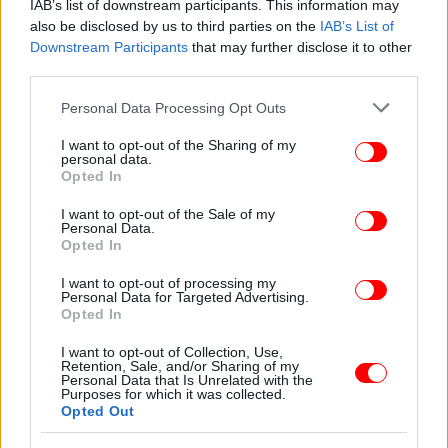
IAB’s list of downstream participants. This information may
also be disclosed by us to third parties on the
IAB’s List of
Downstream Participants
that may further disclose it to other
third parties.
Please note that this website/app uses one or more Google
Personal Data Processing Opt Outs
services and may gather and store information including but
not limited to your visit or usage behaviour. You may click to
I want to opt-out of the Sharing of my
personal data.
grant or deny consent to Google and its third-party tags to
Opted In
use your data for below specified purposes in below Google
consent section.
I want to opt-out of the Sale of my
Personal Data.
Opted In
I want to opt-out of processing my
Personal Data for Targeted Advertising.
Opted In
ΟΛΕΣ ΟΙ ΕΙΔΗΣΕΙΣ
I want to opt-out of Collection, Use,
Retention, Sale, and/or Sharing of my
Personal Data that Is Unrelated with the
Ίλιον: Θύμα άγριας ληστείας 71χρονος καρκινοπαθής
Purposes for which it was collected.
-Του άρπαξαν την σύνταξη και τον πέταξαν από τις σκάλες
Opted Out
[βίντεο]