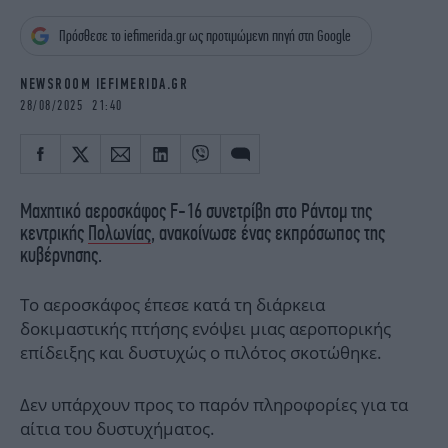
iBOOKS
ΖΩΔΙΑ
Πρόσθεσε το iefimerida.gr ως προτιμώμενη πηγή στη Google
OSCARS
THE OCEAN
MEDIA
ELAMEFORA
NEWSROOM IEFIMERIDA.GR
28/08/2025 21:40
NEWSLETTER
Μαχητικό αεροσκάφος F-16 συνετρίβη στο Ράντομ της
κεντρικής
Πολωνίας
, ανακοίνωσε ένας εκπρόσωπος της
κυβέρνησης.
Το αεροσκάφος έπεσε κατά τη διάρκεια
δοκιμαστικής πτήσης ενόψει μιας αεροπορικής
επίδειξης και δυστυχώς ο πιλότος σκοτώθηκε.
Δεν υπάρχουν προς το παρόν πληροφορίες για τα
αίτια του δυστυχήματος.