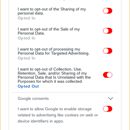
services and may gather and store information including but
not limited to your visit or usage behaviour. You may click to
I want to opt-out of the Sharing of my
Χρησιμοποιώντας ακτίνες Χ και υπέρυθρες οι ιστορικοί Τέχνης
personal data.
grant or deny consent to Google and its third-party tags to
εντόπισαν τη μορφή της γυναίκας στην πάνω δεξιά γωνία του πίνακα
Opted In
use your data for below specified purposes in below Google
του Πικάσο
consent section.
I want to opt-out of the Sale of my
Personal Data.
Οι συντηρητές, ωστόσο, παρατήρησαν ότι η γυναίκα
Opted In
έχει πιασμένα τα μαλλιά της σε έναν κότσο σινιόν,
που ήταν της μόδας στο Παρίσι την εποχή εκείνη.
I want to opt-out of processing my
Personal Data for Targeted Advertising.
Εμφανίζεται καθιστή να ακουμπά στους αγκώνες
Opted In
της με τους ώμους της γερμένους μπροστά και με
I want to opt-out of Collection, Use,
το ένα της χέρι να σφίγγει τον βραχίονά της.
Retention, Sale, and/or Sharing of my
Personal Data that Is Unrelated with the
Purposes for which it was collected.
Opted Out
Google consents
I want to allow Google to enable storage
related to advertising like cookies on web or
device identifiers in apps.