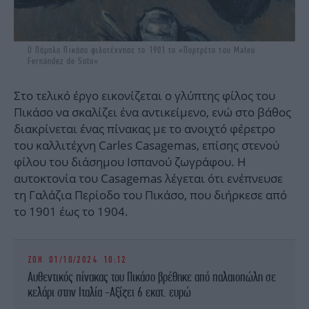
Ο Πάμπλο Πικάσο φιλοτέχνησε το 1901 το «Πορτρέτο του Mateu
Fernández de Soto»
Στο τελικό έργο εικονίζεται ο γλύπτης φίλος του
Πικάσο να σκαλίζει ένα αντικείμενο, ενώ στο βάθος
διακρίνεται ένας πίνακας με το ανοιχτό φέρετρο
του καλλιτέχνη Carles Casagemas, επίσης στενού
φίλου του διάσημου Ισπανού ζωγράφου. Η
αυτοκτονία του Casagemas λέγεται ότι ενέπνευσε
τη Γαλάζια Περίοδο του Πικάσο, που διήρκεσε από
το 1901 έως το 1904.
ΖΩΗ
01/10/2024 10:12
Αυθεντικός πίνακας του Πικάσο βρέθηκε από παλαιοπώλη σε
κελάρι στην Ιταλία -Αξίζει 6 εκατ. ευρώ