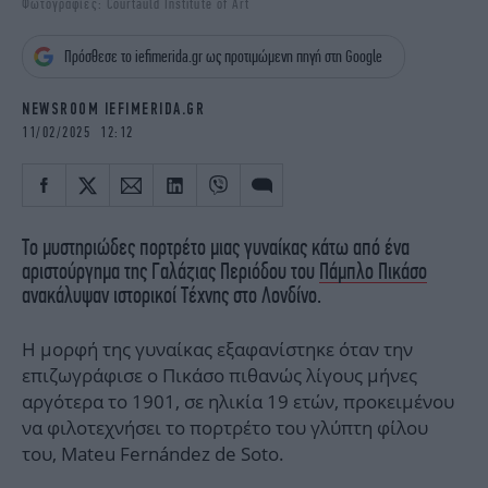
Φωτογραφίες: Courtauld Institute of Art
iBOOKS
ΖΩΔΙΑ
OSCARS
THE OCEAN
Πρόσθεσε το iefimerida.gr ως προτιμώμενη πηγή στη Google
MEDIA
ELAMEFORA
NEWSROOM IEFIMERIDA.GR
NEWSLETTER
11/02/2025 12:12
Το μυστηριώδες πορτρέτο μιας γυναίκας κάτω από ένα
αριστούργημα της Γαλάζιας Περιόδου του
Πάμπλο Πικάσο
ανακάλυψαν ιστορικοί Τέχνης στο Λονδίνο.
Η μορφή της γυναίκας εξαφανίστηκε όταν την
επιζωγράφισε ο Πικάσο πιθανώς λίγους μήνες
αργότερα το 1901, σε ηλικία 19 ετών, προκειμένου
να φιλοτεχνήσει το πορτρέτο του γλύπτη φίλου
του, Mateu Fernández de Soto.