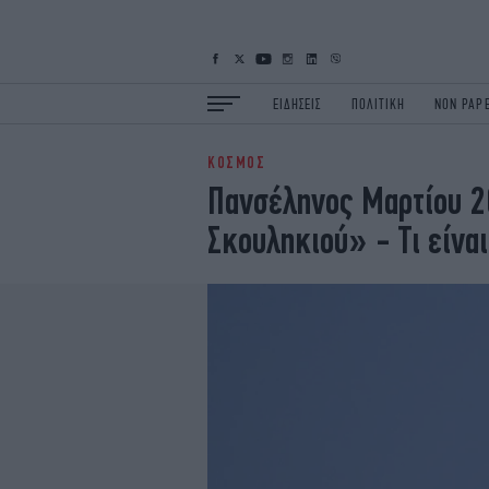
ΕΙΔΗΣΕΙΣ
ΠΟΛΙΤΙΚΗ
NON PAP
ΚΟΣΜΟΣ
ΕΙΔΗΣΕΙΣ
Π
Πανσέληνος Μαρτίου 2
ΟΙΚΟΝΟΜΙΑ
Κ
Σκουληκιού» - Τι είνα
ΖΩΗ
Σ
ΠΟΛΗ
S
ΤΕΧΝΟΛΟΓΙΑ
Υ
EURO
G
iOPINIONS
i
OSCARS
T
NEWSLETTER