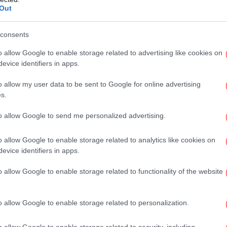
Out
Η
consents
-
o allow Google to enable storage related to advertising like cookies on
evice identifiers in apps.
Ο 
συ
o allow my user data to be sent to Google for online advertising
s.
to allow Google to send me personalized advertising.
o allow Google to enable storage related to analytics like cookies on
evice identifiers in apps.
«Έ
o allow Google to enable storage related to functionality of the website
o allow Google to enable storage related to personalization.
Πέ
ίου ονομάζεται «Φεγγάρι του
-Η
o allow Google to enable storage related to security, including