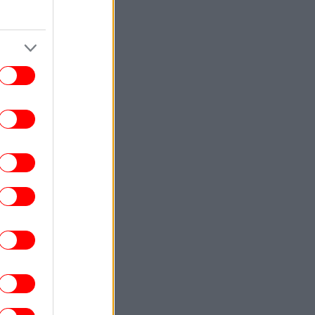
ΖΩΗ
06:55
 Ανδρομάχη σε απόλυτο summer mood
Ποζάρει με μπικίνι μέσα στη θάλασσα
ΖΩΗ
06:52
Μάθιου ΜακΚόναχι άφησε τη Μύκονο και
νάντησε τον Πάπα στο Βατικανό [βίντεο]
ΕΛΛΑΔΑ
06:47
Εορτολόγιο: Ποιοι γιορτάζουν σήμερα,
Παρασκευή 7 Αυγούστου
ΖΩΗ
06:45
κλεψε την παράσταση»: Η κόρη του Τομ
Κρουζ αποθεώθηκε στο θεατρικό της
ντεμπούτο
ΖΩΗ
06:40
θανε σε ηλικία 26 ετών η Σίντνεϊ Τάουλ
 influencer που κατέγραφε επί 3 χρόνια