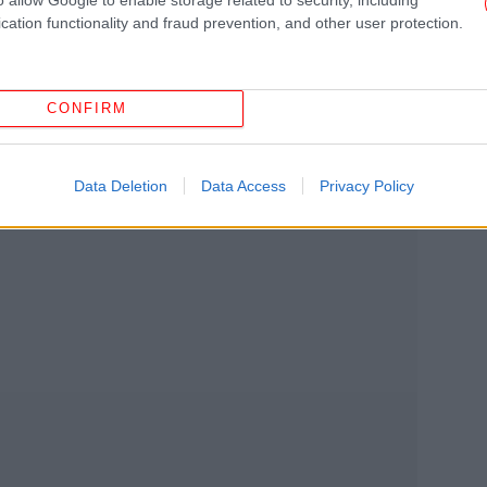
cation functionality and fraud prevention, and other user protection.
σέληνοι έτσι και αυτή του Μαρτίου έχει
Κα
αγενών της Αμερικής.
CONFIRM
Ο
Data Deletion
Data Access
Privacy Policy
απ
διε
EB
Νύ
το