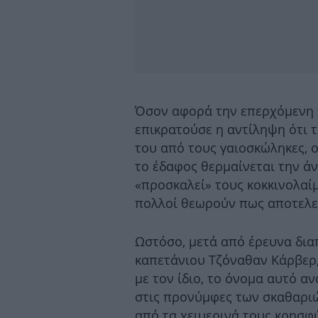
Όσον αφορά την επερχόμενη π
επικρατούσε η αντίληψη ότι 
του από τους γαιοσκώληκες, 
το έδαφος θερμαίνεται την ά
«προσκαλεί» τους κοκκινολαίμ
πολλοί θεωρούν πως αποτελεί
Ωστόσο, μετά από έρευνα δια
καπετάνιου Τζόναθαν Κάρβερ,
με τον ίδιο, το όνομα αυτό α
στις προνύμφες των σκαθαριώ
από τα χειμερινά τους κρησφ