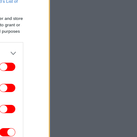
B’s List of
ΟΙΚΟΝΟΜΙΑ
07:17
ες ηλεκτρονικές απάτες «πολιορκούν»
τους ανυποψίαστους -Τα μηνύματα-
er and store
παγίδες που κλέβουν κωδικούς και
to grant or
προσωπικά στοιχεία
ed purposes
ΕΛΛΑΔΑ
07:08
«Κουνούσαν τα χέρια και ζητούσαν
θεια»: Συγκλονιστικές μαρτυρίες για τη
42χρονη που πνίγηκε στα Μάλια
ΕΛΛΑΔΑ
07:04
Καιρός: Ζέστη και τοπικές καταιγίδες
σήμερα -Έρχεται Σαββατοκύριακο με
40άρια και ισχυρά μελτέμια
ΕΛΛΑΔΑ
07:00
Απολογείται σήμερα η 46χρονη που
ατηγορείται για την επίθεση στη Marfin
φτασε χθες από τη Βρετανία, πέρασε τη
νύχτα στη ΓΑΔΑ