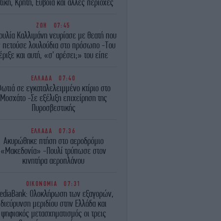
τική, Κρήτη, Εύβοια και άλλες περιοχές
ΖΩΗ
07:45
ουλία Καλλιμάνη νευρίασε με θεατή που
ς πετούσε λουλούδια στο πρόσωπο -Του
έριξε και αυτή, «σ' αρέσει;» του είπε
ΕΛΛΑΔΑ
07:40
ωτιά σε εγκαταλελειμμένο κτίριο στο
Μοσχάτο -Σε εξέλιξη επιχείρηση της
Πυροσβεστικής
ΕΛΛΑΔΑ
07:36
Ακυρώθηκε πτήση στο αεροδρόμιο
«Μακεδονία» -Πουλί τρύπωσε στον
κινητήρα αεροπλάνου
ΟΙΚΟΝΟΜΙΑ
07:31
ediaBank: Ολοκλήρωση των εξαγορών,
διεύρυνση μεριδίου στην Ελλάδα και
ψηφιακός μετασχηματισμός οι τρεις