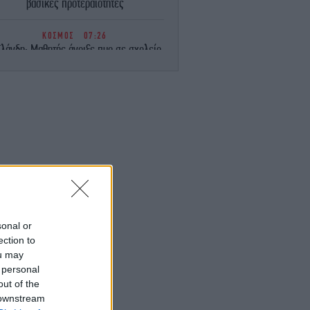
βασικές προτεραιότητες
ΚΟΣΜΟΣ
07:26
ϊλάνδη: Μαθητής άνοιξε πυρ σε σχολείο
όρεια της Μπανγκόκ -Τουλάχιστον δύο
νεκροί και 15 τραυματίες
ΕΛΛΑΔΑ
07:21
οφυλακίστηκαν ο δήμαρχος Στυλίδας και
ο ακόμη κατηγορούμενοι για τη μεγάλη
φωτιά στη Βοιωτία
ΕΛΛΑΔΑ
07:20
Μυστράς: Στο εδώλιο το μεσημέρι ο
5χρονος για τη σορό του πατέρα του σε
καταψύκτη
sonal or
ection to
ou may
ΚΟΣΜΟΣ
07:18
 personal
Σεισμός 5,8 Ρίχτερ στις Φιλιππίνες,
εκκενώθηκαν κτίρια
out of the
 downstream