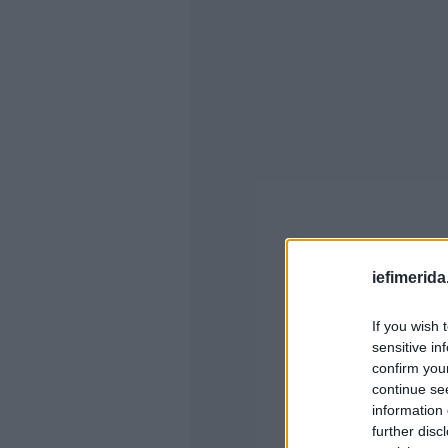
iefimerida
If you wish 
sensitive in
confirm you
continue se
information 
further disc