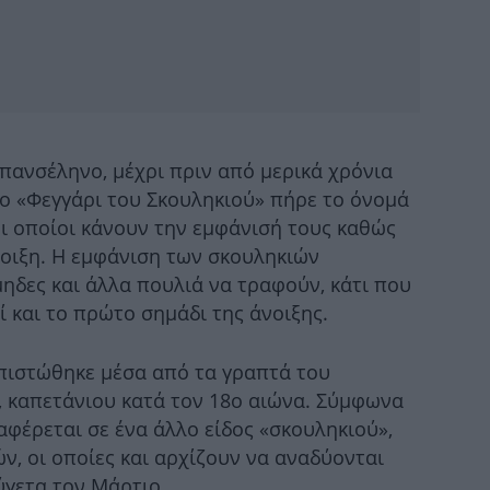
Ισ
Πο
ανσέληνο, μέχρι πριν από μερικά χρόνια
το «Φεγγάρι του Σκουληκιού» πήρε το όνομά
Α
οι οποίοι κάνουν την εμφάνισή τους καθώς
τ
νοιξη. Η εμφάνιση των σκουληκιών
ηδες και άλλα πουλιά να τραφούν, κάτι που
 και το πρώτο σημάδι της άνοιξης.
Με
πιστώθηκε μέσα από τα γραπτά του
 καπετάνιου κατά τον 18ο αιώνα. Σύμφωνα
ναφέρεται σε ένα άλλο είδος «σκουληκιού»,
Θρ
ν, οι οποίες και αρχίζουν να αναδύονται
σε
ύγετα τον Μάρτιο.