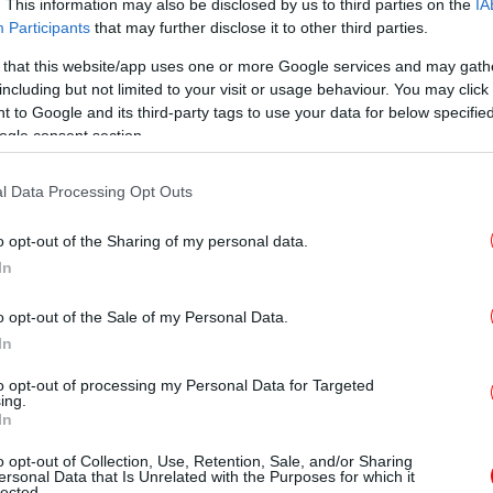
. This information may also be disclosed by us to third parties on the
IA
Participants
that may further disclose it to other third parties.
Νέ
αλμαπάτη
 that this website/app uses one or more Google services and may gath
including but not limited to your visit or usage behaviour. You may click 
 to Google and its third-party tags to use your data for below specifi
α είναι εντυπωσιακή, καθώς η Σελήνη θα
ogle consent section.
ανήτη μας από ό,τι συνήθως, πράγμα που
αλύτερη σε μέγεθος.
l Data Processing Opt Outs
βοή
δικό «Almanac», πρόκειται για το
o opt-out of the Sharing of my personal data.
In
φθαλμαπάτης», κατά την οποία το φεγγάρι
μπορούμε πιο εύκολα να το συγκρίνουμε με
o opt-out of the Sale of my Personal Data.
Αντιθέτως, όταν το φεγγάρι βρίσκεται πιο
In
πρόσκοπτη και έτσι φαίνεται μικρότερο.
to opt-out of processing my Personal Data for Targeted
ing.
In
κ
-Έ
o opt-out of Collection, Use, Retention, Sale, and/or Sharing
ersonal Data that Is Unrelated with the Purposes for which it
lected.