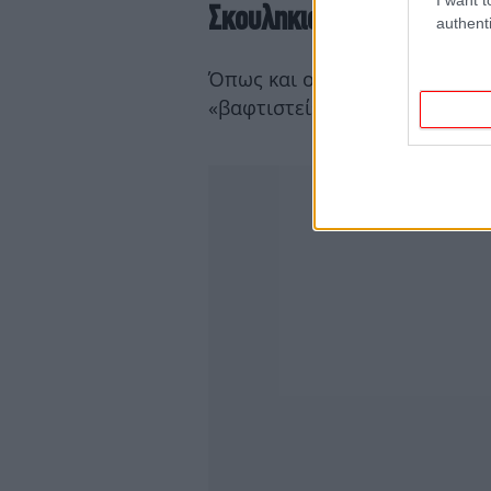
Σκουληκιού»
authenti
Όπως και οι περισσότερες παν
«βαφτιστεί» από τις φυλές ιθ