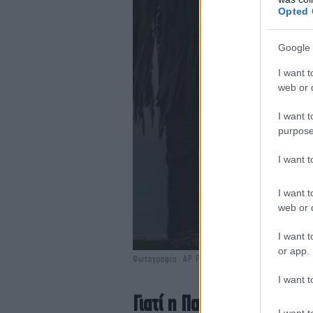
Opted 
Google 
I want t
web or d
I want t
purpose
I want 
I want t
web or d
I want t
or app.
Φωτογραφία: AP Photo
I want t
Γιατί η Πανσέληνος Μαρτ
I want t