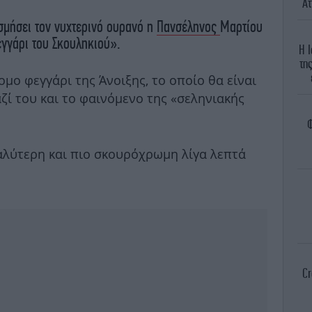
Ατ
σμήσει τον νυχτερινό ουρανό η
Πανσέληνος
Μαρτίου
εγγάρι του Σκουληκιού».
Η Ι
τη
ομο φεγγάρι της Άνοιξης, το οποίο θα είναι
ζί του και το φαινόμενο της «σεληνιακής
Φ
αλύτερη και πιο σκουρόχρωμη λίγα λεπτά
Cr