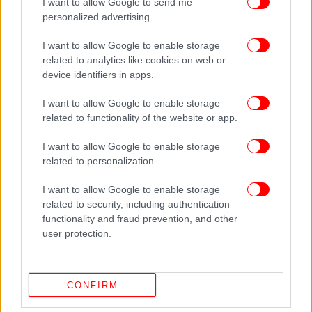
I want to allow Google to send me
personalized advertising.
Ο Άθως υπήρξε πνευματική κατοικία της
I want to allow Google to enable storage
Ορθόδοξης Εκκλησίας από τα βυζαντινά χρόνια. Η
related to analytics like cookies on web or
περιοχή προστέθηκε στον κατάλογο της
device identifiers in apps.
Παγκόσμιας Κληρονομιάς της UNESCO το 1988.
Μερικά αρχαία έθιμα τηρούνται μέχρι σήμερα,
I want to allow Google to enable storage
related to functionality of the website or app.
όπως το ότι μόνον άνδρες επιτρέπεται να
επισκέπτονται το Άγιο Όρος.
I want to allow Google to enable storage
related to personalization.
Η Ρωσική Ορθόδοξη Εκκλησία έχει μακροχρόνιους
δεσμούς με το Άγιο Όρος και το 2016 ο πρόεδρος
I want to allow Google to enable storage
related to security, including authentication
Βλαντίμιρ Πούτιν το επισκέφθηκε για να τιμήσει τα
functionality and fraud prevention, and other
1.000 χρόνια από τότε που εγκαταστάθηκαν για
user protection.
πρώτη φορά εκεί Ρώσοι μοναχοί. Όμως, η Ελλάδα,
όπως μέλος του ΝΑΤΟ, έχει υποστηρίξει την
Ουκρανία στον πόλεμο, επιδεινώνοντας τις σχέσεις
CONFIRM
της με τη Μόσχα. Οι Ουκρανοί στρατιώτες
επισκέπτονταν μόνο ελληνορθόδοξους χώρους.