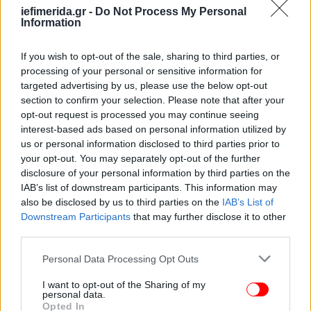
ανώμαλα λιθόστρωτα και στις στενές σκάλες των
iefimerida.gr -
Do Not Process My Personal
μονών του Άθω. Αλλά γενικά περπατά χωρίς
Information
βοήθεια και παραμένει θετικός για την κατάστασή
του.
If you wish to opt-out of the sale, sharing to third parties, or
processing of your personal or sensitive information for
targeted advertising by us, please use the below opt-out
section to confirm your selection. Please note that after your
opt-out request is processed you may continue seeing
interest-based ads based on personal information utilized by
us or personal information disclosed to third parties prior to
your opt-out. You may separately opt-out of the further
disclosure of your personal information by third parties on the
IAB’s list of downstream participants. This information may
also be disclosed by us to third parties on the
IAB’s List of
Downstream Participants
that may further disclose it to other
third parties.
Please note that this website/app uses one or more Google
Personal Data Processing Opt Outs
services and may gather and store information including but
not limited to your visit or usage behaviour. You may click to
I want to opt-out of the Sharing of my
personal data.
grant or deny consent to Google and its third-party tags to
«Φυσικά, βοήθησε πολύ, γιατί με βοήθησε να
Opted In