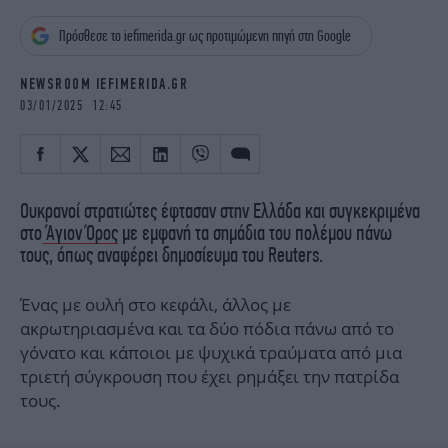
iBOOKS
ΖΩΔΙΑ
Πρόσθεσε το iefimerida.gr ως προτιμώμενη πηγή στη Google
OSCARS
THE OCEAN
MEDIA
ELAMEFORA
NEWSROOM IEFIMERIDA.GR
03/01/2025 12:45
NEWSLETTER
Ουκρανοί στρατιώτες έφτασαν στην Ελλάδα και συγκεκριμένα
στο
Άγιον Όρος
με εμφανή τα σημάδια του πολέμου πάνω
τους, όπως αναφέρει δημοσίευμα του Reuters.
Ένας με ουλή στο κεφάλι, άλλος με
ακρωτηριασμένα και τα δύο πόδια πάνω από το
γόνατο και κάποιοι με ψυχικά τραύματα από μια
τριετή σύγκρουση που έχει ρημάξει την πατρίδα
τους.