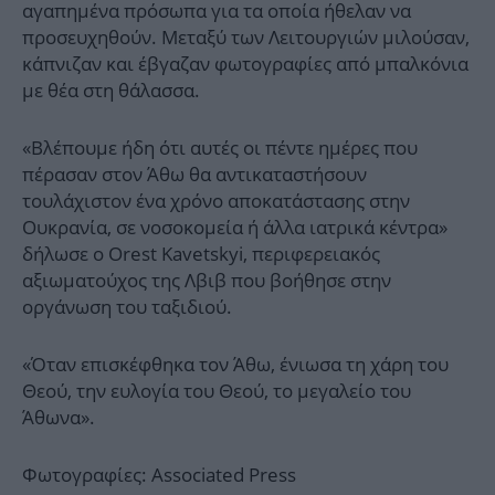
αγαπημένα πρόσωπα για τα οποία ήθελαν να
προσευχηθούν. Μεταξύ των Λειτουργιών μιλούσαν,
κάπνιζαν και έβγαζαν φωτογραφίες από μπαλκόνια
με θέα στη θάλασσα.
«Βλέπουμε ήδη ότι αυτές οι πέντε ημέρες που
πέρασαν στον Άθω θα αντικαταστήσουν
τουλάχιστον ένα χρόνο αποκατάστασης στην
Ουκρανία, σε νοσοκομεία ή άλλα ιατρικά κέντρα»
δήλωσε ο Orest Kavetskyi, περιφερειακός
αξιωματούχος της Λβιβ που βοήθησε στην
οργάνωση του ταξιδιού.
«Όταν επισκέφθηκα τον Άθω, ένιωσα τη χάρη του
Θεού, την ευλογία του Θεού, το μεγαλείο του
Άθωνα».
Φωτογραφίες: Associated Press