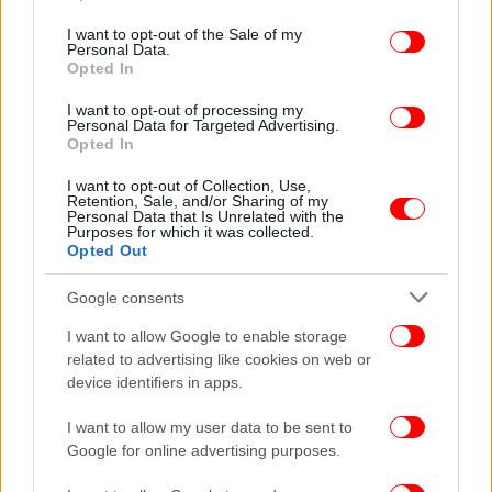
use your data for below specified purposes in below Google
απαλλαγώ από το άγχος», είπε για την επίσκεψη στο
consent section.
I want to opt-out of the Sale of my
Άγιο Όρος, την οποία σκοπεύει να επαναλάβει.
Personal Data.
Opted In
«Υπήρχε πάντα υποστήριξη από συγγενείς, φίλους,
I want to opt-out of processing my
αδερφούς, υποστήριξη από το κράτος, χωρίς αυτό
Personal Data for Targeted Advertising.
Opted In
δεν θα ήταν δυνατό».
I want to opt-out of Collection, Use,
Retention, Sale, and/or Sharing of my
Personal Data that Is Unrelated with the
Purposes for which it was collected.
Opted Out
Google consents
I want to allow Google to enable storage
related to advertising like cookies on web or
device identifiers in apps.
I want to allow my user data to be sent to
Google for online advertising purposes.