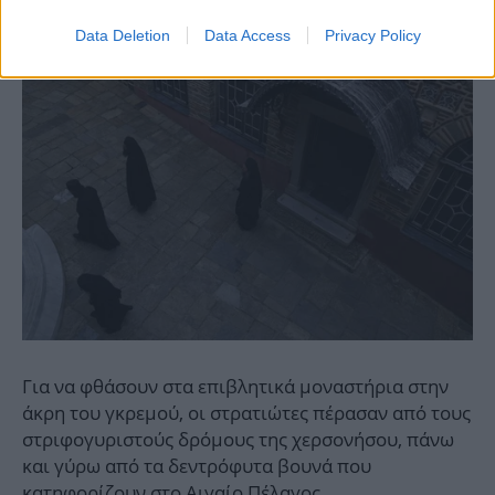
Data Deletion
Data Access
Privacy Policy
Για να φθάσουν στα επιβλητικά μοναστήρια στην
άκρη του γκρεμού, οι στρατιώτες πέρασαν από τους
στριφογυριστούς δρόμους της χερσονήσου, πάνω
και γύρω από τα δεντρόφυτα βουνά που
κατηφορίζουν στο Αιγαίο Πέλαγος.