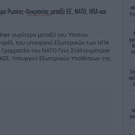
απ
ημα Ρωσίας-
Ουκρανίας
μεταξύ ΕΕ, ΝΑΤΟ, ΗΠΑ και
τι
θηκε νωρίτερα μεταξύ του Ύπατου
ya
ορέλ, του υπουργού Εξωτερικών των ΗΠΑ
δ
ού Γραμματέα του ΝΑΤΟ Γενς Στόλτενμπεργκ
στ
ΟΑΣΕ, Υπουργού Εξωτερικών Υποθέσεων της
Σύ
υπή
α
ζω