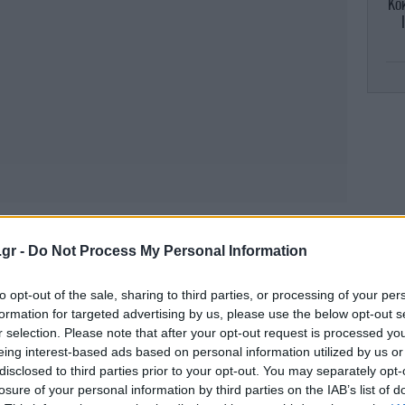
Κοκ
θα
Μπ
έπα
 της Ευρωπαϊκής Υπηρεσίας Εξωτερικής
.gr -
Do Not Process My Personal Information
ίες εξελίξεις και τις διπλωματικές
Αμα
ται με τη στρατιωτική συσσώρευση της
to opt-out of the sale, sharing to third parties, or processing of your per
η 
formation for targeted advertising by us, please use the below opt-out s
ν Ουκρανία και τις απαιτήσεις της Μόσχας
r selection. Please note that after your opt-out request is processed y
παϊκή ασφάλεια, συμπεριλαμβανομένης της
eing interest-based ads based on personal information utilized by us or
ού Εξωτερικών Σεργκέι Λαβρόφ της 31ης
disclosed to third parties prior to your opt-out. You may separately opt-
νται οι απαντήσεις, επιβεβαίωσαν εκ νέου
losure of your personal information by third parties on the IAB’s list of