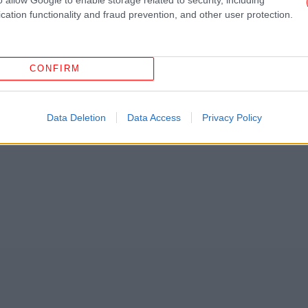
cation functionality and fraud prevention, and other user protection.
ς
από την Ελλάδα και τον Κόσμο, στο
Γ
Β
CONFIRM
ΤΕΤΡΑΜΕΡΗΣ
ΟΥΚΡΑΝΙΚΉ ΚΡΊΣΗ
ΖΟΖΈΠ ΜΠΟΡΈΛ
ΕΕ
ΗΠΑ
Data Deletion
Data Access
Privacy Policy
ρ
α
Ιρ