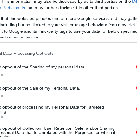
μο
. This information may also be disclosed by us to third parties on the
IA
εμελιώδεις αρχές της ευρωπαϊκής
Participants
that may further disclose it to other third parties.
υμφώνησαν να συνεχίσουν τις συζητήσεις για
σας κατάστασης ασφάλειας, μεταξύ άλλων
 that this website/app uses one or more Google services and may gath
including but not limited to your visit or usage behaviour. You may click 
ς δέσμευσης και στενού συντονισμού σε
 to Google and its third-party tags to use your data for below specifi
ogle consent section.
λίας υπογραμμίστηκε η σημασία του ΟΑΣΕ ως
l Data Processing Opt Outs
ια αυτές τις συζητήσεις. Η πολωνική
Α
τω
 βασιστεί στην πλήρη υποστήριξη της
o opt-out of the Sharing of my personal data.
In
 η ανακοίνωση της ΕΥΕΔ.
o opt-out of the Sale of my Personal Data.
Σε
In
σ
σ
to opt-out of processing my Personal Data for Targeted
ing.
In
o opt-out of Collection, Use, Retention, Sale, and/or Sharing
Ο 
ersonal Data that Is Unrelated with the Purposes for which it
lected.