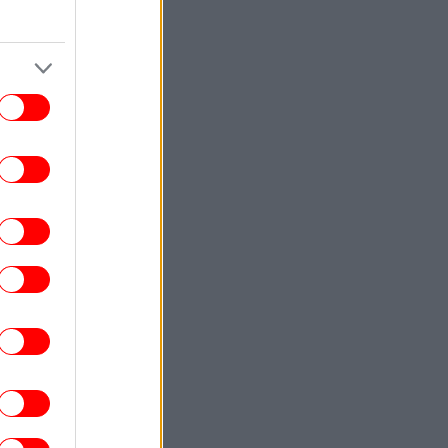
ε δύο από τα παιδιά του -Όχι τα δίδυμα
που απέκτησε με την Τζένιφερ Λόπεζ
ΣΠΟΡ
20:58
ΠΑΟΚ - Άντερλεχτ: Αιφνιδίασαν τους
«ασπρόμαυρους» με γκολ στα... 17
δευτερόλεπτα οι Βέλγοι [βίντεο]
ΚΟΣΜΟΣ
20:45
Συρία: Ισχυρή έκρηξη σε παγιδευμένο
λεωφορείο κοντά στη Δαμασκό
υλάχιστον δύο νεκροί και 13 τραυματίες
ΕΛΛΑΔΑ
20:37
Ταχιάος: Ξεκινούν τα δοκιμαστικά
δρομολόγια της επέκτασης του Μετρό
Θεσσαλονίκης προς την Καλαμαριά
ΣΠΟΡ
20:37
To 'πε και το 'κανε: Ο Γκάβι έβαψε τα
αλλιά του ροζ μετά την κατάκτηση του