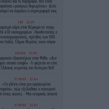
ενοχλεί και το παραμικρό, δεν είναι
αραίτητα «μονίμως θυμωμένοι»: Δείτε
 μπορεί να σημαίνει η συμπεριφορά τους
ΖΩΗ
22:09
Λαμπερό πάρτι στην Κέρκυρα σε mega
cht 450 εκατομμυρίων -Οικοδεσπότης ο
ισεκατομμυριούχος, πρέσβης των ΗΠΑ
ην Ιταλία, Τίλμαν Φερτίτα, ποιοι πήγαν
ΕΛΛΑΔΑ
22:05
γκρουση ελικοπτέρων στην Ψάθα: «Δεν
ρχε οπτική επαφή» -Τι φέρεται να είπε
ο Έλληνας χειριστής του δεύτερου Bell
STORIES
22:04
«Το γλέντι είναι μια οργανωμένη
νταρσία»: πώς εξελίχθηκε η νυχτερινή
ή στους αιώνες - Μια ιστορικός απαντά
STORIES
22:01