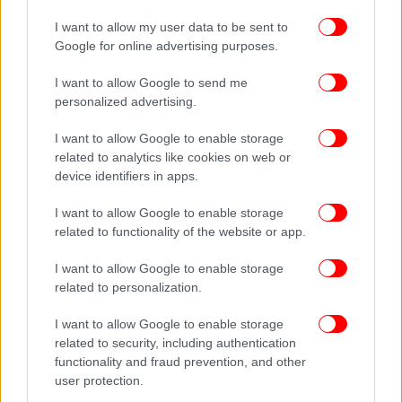
καταβάλουν προσπάθειες για τη μείωση των
ανισοτήτων.
I want to allow my user data to be sent to
Google for online advertising purposes.
Καλεί τις κυβερνήσεις να ενεργήσουν επειγόντως
I want to allow Google to send me
καθώς σε διαφορετική περίπτωση θα χαθούν δέκα
personalized advertising.
χρόνια προσπαθειών μείωσης των ανισοτήτων.
I want to allow Google to enable storage
related to analytics like cookies on web or
Η Oxfam καλεί ιδίως τις κυβερνήσεις «να αυξήσουν
device identifiers in apps.
τις κοινωνικές δαπάνες, όχι να τις μειώνουν», να
«προστατεύσουν τα δικαιώματα των εργαζομένων
I want to allow Google to enable storage
και να εγγυηθούν πως οι μισθοί τους επιτρέπουν να
related to functionality of the website or app.
ζήσουν» πάνω από το όριο της φτώχειας.
I want to allow Google to enable storage
related to personalization.
I want to allow Google to enable storage
related to security, including authentication
functionality and fraud prevention, and other
user protection.