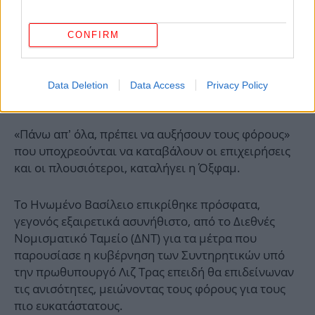
CONFIRM
Data Deletion
Data Access
Privacy Policy
«Πάνω απ’ όλα, πρέπει να αυξήσουν τους φόρους»
που υποχρεούνται να καταβάλουν οι επιχειρήσεις
και οι πλουσιότεροι, καταλήγει η Όξφαμ.
Το Ηνωμένο Βασίλειο επικρίθηκε πρόσφατα,
γεγονός εξαιρετικά ασυνήθιστο, από το Διεθνές
Νομισματικό Ταμείο (ΔΝΤ) για τα μέτρα που
παρουσίασε η κυβέρνηση των Συντηρητικών υπό
την πρωθυπουργό Λιζ Τρας επειδή θα επιδείνωναν
τις ανισότητες, μειώνοντας τους φόρους για τους
πιο ευκατάστατους.