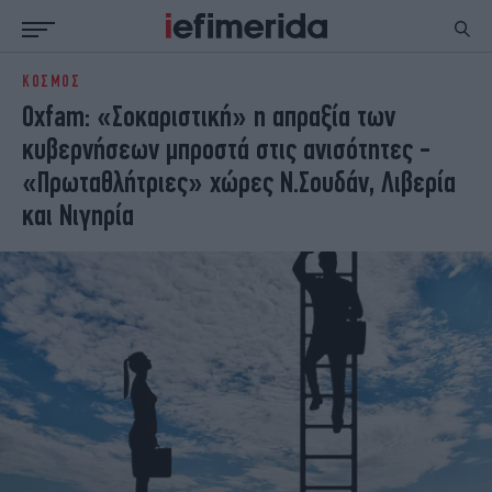
ΚΟΣΜΟΣ
ΕΙΔΗΣΕΙΣ
ΠΟΛΙΤΙΚΗ
Oxfam: «Σοκαριστική» η απραξία των
NON PAPER
ΕΛΛΑΔΑ
κυβερνήσεων μπροστά στις ανισότητες -
ΟΙΚΟΝΟΜΙΑ
ΚΟΣΜΟΣ
«Πρωταθλήτριες» χώρες Ν.Σουδάν, Λιβερία
ΠΟΛΙΤΙΣΜΟΣ
ΠΑΝΕΛΛΗΝΙΕΣ
και Νιγηρία
ΖΩΗ
ΣΠΟΡ
ΓΥΝΑΙΚΑ
ENGLISH EDITION
ΠΟΛΗ
STORIES
ΕΚΛΟΓΕΣ
TRAVEL
ΤΕΧΝΟΛΟΓΙΑ
ΥΓΕΙΑ
DESIGN
ΟΛΥΜΠΙΑΚΟΙ ΑΓΩΝΕΣ
EURO
GREEN
PODCAST
iAUTOKINITO
iOPINIONS
iGASTRONOMIE