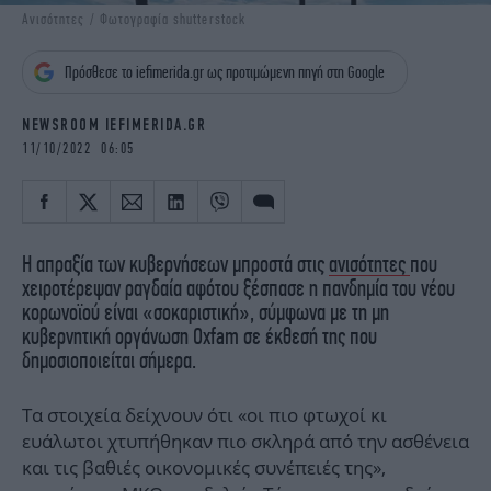
iBOOKS
ΖΩΔΙΑ
Ανισότητες / Φωτογραφία shutterstock
OSCARS
THE OCEAN
Πρόσθεσε το iefimerida.gr ως προτιμώμενη πηγή στη Google
MEDIA
ELAMEFORA
NEWSROOM IEFIMERIDA.GR
NEWSLETTER
11/10/2022 06:05
Η απραξία των κυβερνήσεων μπροστά στις
ανισότητες
που
χειροτέρεψαν ραγδαία αφότου ξέσπασε η πανδημία του νέου
κορωνοϊού είναι «σοκαριστική», σύμφωνα με τη μη
κυβερνητική οργάνωση Oxfam σε έκθεσή της που
δημοσιοποιείται σήμερα.
Τα στοιχεία δείχνουν ότι «οι πιο φτωχοί κι
ευάλωτοι χτυπήθηκαν πιο σκληρά από την ασθένεια
και τις βαθιές οικονομικές συνέπειές της»,