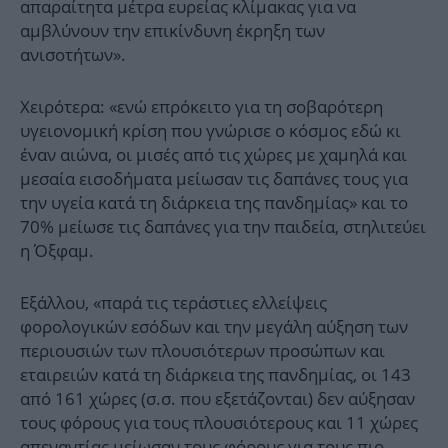
απαραίτητα μέτρα ευρείας κλίμακας για να
αμβλύνουν την επικίνδυνη έκρηξη των
ανισοτήτων».
Χειρότερα: «ενώ επρόκειτο για τη σοβαρότερη
υγειονομική κρίση που γνώρισε ο κόσμος εδώ κι
έναν αιώνα, οι μισές από τις χώρες με χαμηλά και
μεσαία εισοδήματα μείωσαν τις δαπάνες τους για
την υγεία κατά τη διάρκεια της πανδημίας» και το
70% μείωσε τις δαπάνες για την παιδεία, στηλιτεύει
η Όξφαμ.
Εξάλλου, «παρά τις τεράστιες ελλείψεις
φορολογικών εσόδων και την μεγάλη αύξηση των
περιουσιών των πλουσιότερων προσώπων και
εταιρειών κατά τη διάρκεια της πανδημίας, οι 143
από 161 χώρες (σ.σ. που εξετάζονται) δεν αύξησαν
τους φόρους για τους πλουσιότερους και 11 χώρες
απεναντίας μείωσαν τους φόρους για τους πιο