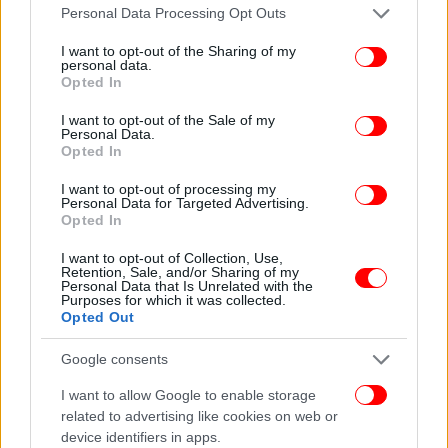
Please note that this website/app uses one or more Google
Personal Data Processing Opt Outs
services and may gather and store information including but
not limited to your visit or usage behaviour. You may click to
I want to opt-out of the Sharing of my
Στις χώρες με τη μεγαλύτερη επιδείνωση
personal data.
grant or deny consent to Google and its third-party tags to
συγκαταλέγονται οι Σεϊχέλες και η ημιαυτόνομη
Opted In
use your data for below specified purposes in below Google
περιοχή Χονγκ Κονγκ (Κίνα). «Οκτώ από τις δέκα
consent section.
I want to opt-out of the Sale of my
χώρες που καταγράφουν τη μεγαλύτερη επιδείνωση
Personal Data.
Opted In
βίωσαν κατάρρευση των φορολογικών τους
εσόδων, κυρίως εξαιτίας της πανδημίας», εξηγεί η
I want to opt-out of processing my
ΜΚΟ.
Personal Data for Targeted Advertising.
Opted In
«Καμπανάκι» από Oxfam
I want to opt-out of Collection, Use,
Retention, Sale, and/or Sharing of my
Personal Data that Is Unrelated with the
Η Oxfam προειδοποιεί πως επιπλέον 263
Purposes for which it was collected.
Opted Out
εκατομμύρια θα περιπέσουν στην ακραία φτώχεια
ως το τέλος της χρονιάς.
Google consents
I want to allow Google to enable storage
Θυμίζει εξάλλου το βάρος της εξυπηρέτησης του
related to advertising like cookies on web or
χρέους για τις φτωχές χώρες, που τις εμποδίζει να
device identifiers in apps.