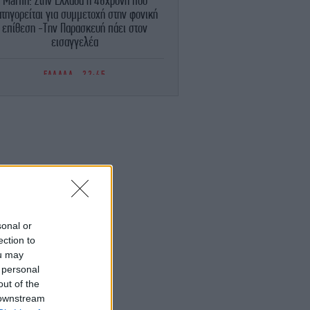
Marfin: Στην Ελλάδα η 46χρονη που
ατηγορείται για συμμετοχή στην φονική
επίθεση -Την Παρασκευή πάει στον
εισαγγελέα
ΕΛΛΑΔΑ
22:45
Κυψέλη: «Συνδυάζοντας ημερομηνίες,
νύματα και τη συμπεριφορά του, άρχισα
 νιώθω άβολα» -Τι κατέθεσε στις Αρχές
η σύζυγος του Αφγανού
ΣΠΟΡ
22:43
ΑΟΚ - Άντερλεχτ 0-1: «Στραβοπάτημα»
α τους «ασπρόμαυρους» και η πρόκριση
περνάει από... Βρυξέλλες [βίντεο]
sonal or
ΖΩΗ
22:42
ection to
Βιολόγος: «Αυτό που προσελκύει τα
ou may
νούπια δεν είναι το γλυκό αίμα, αλλά οι
 personal
χημικές ενώσεις που εκπέμπουμε»
out of the
 downstream