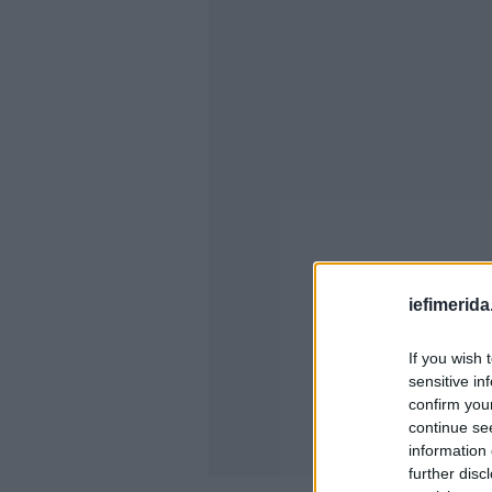
iefimerida
If you wish 
sensitive in
confirm you
continue se
information 
further disc