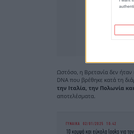
authenti
Ωστόσο, η Βρετανία δεν ήταν
DNA που βρέθηκε κατά τη διά
την Ιταλία, την Πολωνία κα
αποτελέσματα.
ΓΥΝΑΙΚΑ
02/01/2025 10:42
10 κομψά και εύκολα looks για τον