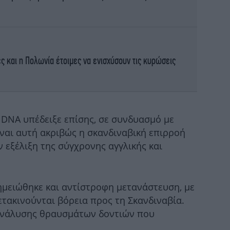
Αμα
η 
ες και η Πολωνία έτοιμες να ενισχύσουν τις κυρώσεις
μο
DNA υπέδειξε επίσης, σε συνδυασμό με
ίναι αυτή ακριβώς η σκανδιναβική επιρροή
 εξέλιξη της σύγχρονης αγγλικής και
Α
τω
ημειώθηκε και αντίστροφη μετανάστευση, με
τακινούνται βόρεια προς τη Σκανδιναβία.
 ανάλυσης θραυσμάτων δοντιών που
Σε