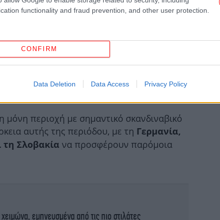
cation functionality and fraud prevention, and other user protection.
α
ζω
CONFIRM
Κοκ
Data Deletion
Data Access
Privacy Policy
 η μόνη περιοχή με σημαντικό σκανδιναβικό
θα
ρκεια αυτής της περιόδου, με τη
Γερμανία,
να προσφέρουν παρόμοια
ι τη Σλοβακία
Μπ
έπα
 χειμώνα, εμπνευσμένα από τις πιο στιλάτες