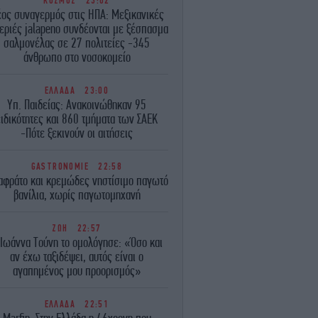
ΚΟΣΜΟΣ
23:02
ος συναγερμός στις ΗΠΑ: Μεξικανικές
εριές jalapeno συνδέονται με ξέσπασμα
σαλμονέλας σε 27 πολιτείες -345
άνθρωπο στο νοσοκομείο
ΕΛΛΑΔΑ
23:00
Υπ. Παιδείας: Ανακοινώθηκαν 95
ειδικότητες και 860 τμήματα των ΣΑΕΚ
-Πότε ξεκινούν οι αιτήσεις
GASTRONOMIE
22:58
αφράτο και κρεμώδες νηστίσιμο παγωτό
βανίλια, χωρίς παγωτομηχανή
ΖΩΗ
22:57
 Ιωάννα Τούνη το ομολόγησε: «Όσο και
αν έχω ταξιδέψει, αυτός είναι ο
αγαπημένος μου προορισμός»
ΕΛΛΑΔΑ
22:51