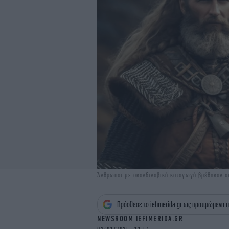
Άνθρωποι με σκανδιναβική καταγωγή βρέθηκαν στ
Πρόσθεσε το iefimerida.gr ως προτιμώμενη π
NEWSROOM IEFIMERIDA.GR