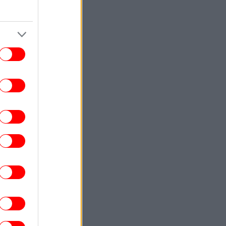
ίσημο: Παραμένει στην Ρεάλ Μαδρίτης ο
νίσιους - Ανανεώνει για έξι χρόνια με
τους «μερένχες»
ΖΩΗ
22:17
υχολογία λέει ότι οι άνθρωποι που τους
ενοχλεί και το παραμικρό δεν είναι
αραίτητα «μονίμως θυμωμένοι»: Δείτε
 μπορεί να σημαίνει η συμπεριφορά τους
ΖΩΗ
22:09
Λαμπερό πάρτι στην Κέρκυρα σε mega
cht 450 εκατομμυρίων -Οικοδεσπότης ο
ισεκατομμυριούχος, πρέσβης των ΗΠΑ
ην Ιταλία, Τίλμαν Φερτίτα, ποιοι πήγαν
ΕΛΛΑΔΑ
22:05
γκρουση ελικοπτέρων στην Ψάθα: «Δεν
ρχε οπτική επαφή» -Τι φέρεται να είπε
ο Έλληνας χειριστής του δεύτερου Bell