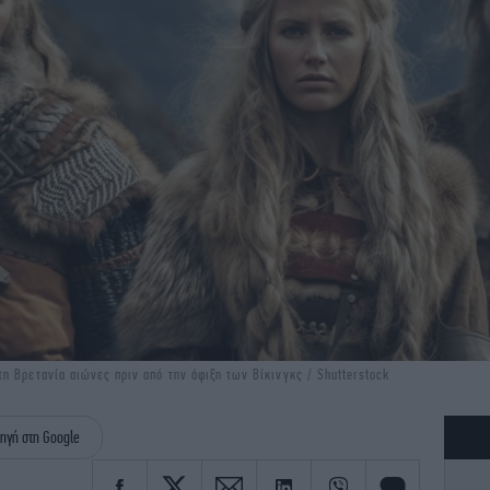
η Βρετανία αιώνες πριν από την άφιξη των Βίκινγκς / Shutterstock
ηγή στη Google