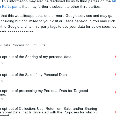
. This information may also be disclosed by us to third parties on the
IA
To
Participants
that may further disclose it to other third parties.
ό την
τα
ανακάλυψη λειψάνων στο Γιορκ,
Τ
 that this website/app uses one or more Google services and may gath
ευνα διαπιστώθηκε ότι έζησαν σε κάποιο
including but not limited to your visit or usage behaviour. You may click 
ιώνα μ.Χ.
 to Google and its third-party tags to use your data for below specifi
ogle consent section.
Ο
σε ένα νεκροταφείο στην περιοχή
π
Driffield
αι ότι ήταν «είτε μονομάχος, είτε
l Data Processing Opt Outs
o opt-out of the Sharing of my personal data.
In
η φορά στη Βρετανία το 793 μ.Χ., ενώ η
«Εξ
Λευ
ία των Αγγλοσαξόνων ήταν το 449 μ.Χ.,
o opt-out of the Sale of my Personal Data.
τα σκανδιναβικά γονίδια ήταν τα πρώτα
In
ανία.
Ο
to opt-out of processing my Personal Data for Targeted
σ
ing.
In
θηκε
o opt-out of Collection, Use, Retention, Sale, and/or Sharing
ersonal Data that Is Unrelated with the Purposes for which it
το Frances Crick στο Λονδίνο
lected.