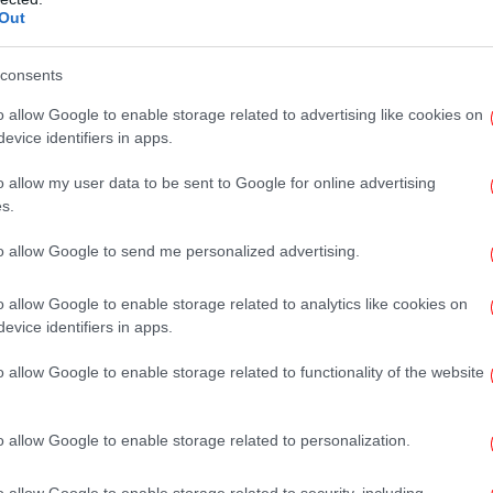
Επ
Out
Βι
 υψηλής τεχνολογίας για να βοηθήσουν
ιστών μεταναστευτικών κυμάτων στην
consents
χιλιετίες.
o allow Google to enable storage related to advertising like cookies on
Η ψ
evice identifiers in apps.
θρώπους να μεταναστεύουν από τμήματα της
απ
κανδιναβίας προς νότο στην κεντρική Ευρώπη
τι
o allow my user data to be sent to Google for online advertising
.
s.
to allow Google to send me personalized advertising.
ya
δ
o allow Google to enable storage related to analytics like cookies on
στ
evice identifiers in apps.
o allow Google to enable storage related to functionality of the website
Σύ
υπή
o allow Google to enable storage related to personalization.
o allow Google to enable storage related to security, including