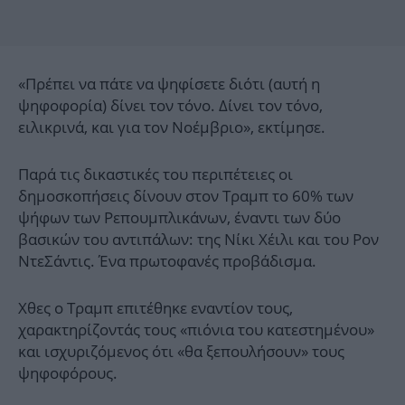
«Πρέπει να πάτε να ψηφίσετε διότι (αυτή η
ψηφοφορία) δίνει τον τόνο. Δίνει τον τόνο,
ειλικρινά, και για τον Νοέμβριο», εκτίμησε.
Παρά τις δικαστικές του περιπέτειες οι
δημοσκοπήσεις δίνουν στον Τραμπ το 60% των
ψήφων των Ρεπουμπλικάνων, έναντι των δύο
βασικών του αντιπάλων: της Νίκι Χέιλι και του Ρον
ΝτεΣάντις. Ένα πρωτοφανές προβάδισμα.
Χθες ο Τραμπ επιτέθηκε εναντίον τους,
χαρακτηρίζοντάς τους «πιόνια του κατεστημένου»
και ισχυριζόμενος ότι «θα ξεπουλήσουν» τους
ψηφοφόρους.