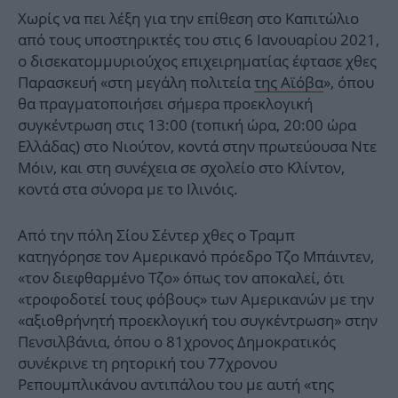
Χωρίς να πει λέξη για την επίθεση στο Καπιτώλιο
από τους υποστηρικτές του στις 6 Ιανουαρίου 2021,
ο δισεκατομμυριούχος επιχειρηματίας έφτασε χθες
Παρασκευή «στη μεγάλη πολιτεία
της Αϊόβα
», όπου
θα πραγματοποιήσει σήμερα προεκλογική
συγκέντρωση στις 13:00 (τοπική ώρα, 20:00 ώρα
Ελλάδας) στο Νιούτον, κοντά στην πρωτεύουσα Ντε
Μόιν, και στη συνέχεια σε σχολείο στο Κλίντον,
κοντά στα σύνορα με το Ιλινόις.
Από την πόλη Σίου Σέντερ χθες ο Τραμπ
κατηγόρησε τον Αμερικανό πρόεδρο Τζο Μπάιντεν,
«τον διεφθαρμένο Τζο» όπως τον αποκαλεί, ότι
«τροφοδοτεί τους φόβους» των Αμερικανών με την
«αξιοθρήνητή προεκλογική του συγκέντρωση» στην
Πενσιλβάνια, όπου ο 81χρονος Δημοκρατικός
συνέκρινε τη ρητορική του 77χρονου
Ρεπουμπλικάνου αντιπάλου του με αυτή «της