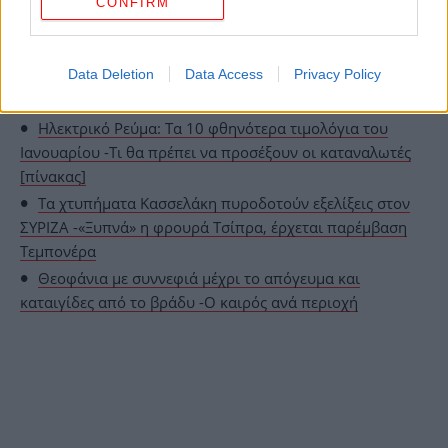
CONFIRM
ΑΠΕ-ΜΠΕ
Data Deletion
Data Access
Privacy Policy
ΟΛΕΣ ΟΙ ΕΙΔΗΣΕΙΣ
Ηλεκτρικό Ρεύμα: Τα 10 φθηνότερα τιμολόγια του
Ιανουαρίου -Τι θα πρέπει να προσέξουν οι καταναλωτές
[πίνακας]
Τα χτυπήματα Κασσελάκη πυροδοτούν εξελίξεις στον
ΣΥΡΙΖΑ -«Ξυπνά» η φρουρά Τσίπρα, έρχεται παρέμβαση
Τεμπονέρα
Θεοφάνια με συννεφιά μέχρι το απόγευμα και
καταιγίδες από το βράδυ -Ο καιρός ανά περιοχή