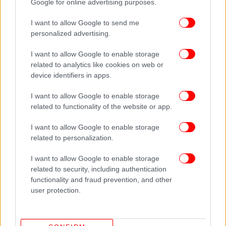
Google for online advertising purposes.
«Ο Τραμπ και οι MAGA υποστηρικτές του (Make
America Great Again – Κάντε την Αμερική ξανά
I want to allow Google to send me
μεγάλη, το σύνθημα του Ρεπουμπλικάνου) όχι μόνο
personalized advertising.
υιοθετούν την πολιτική βία, αλλά γελούν με αυτό το
I want to allow Google to enable storage
γεγονός», κατήγγειλε ο Μπάιντεν κατά την ομιλία
related to analytics like cookies on web or
του χθες.
device identifiers in apps.
Στις 4 Μαρτίου στην Ουάσινγκτον ξεκινά η δίκη
I want to allow Google to enable storage
related to functionality of the website or app.
στην οποία ο Τραμπ βρίσκεται κατηγορούμενος ότι
άσκησε πιέσεις προκειμένου να ανατραπεί το
I want to allow Google to enable storage
αποτέλεσμα των προεδρικών εκλογών του 2020.
related to personalization.
Μία ημέρα αργότερα θα πραγματοποιηθούν
I want to allow Google to enable storage
related to security, including authentication
προκριματικές εκλογές σε σειρά πολιτειών,
functionality and fraud prevention, and other
ανάμεσά τους το Τέξας, η Καλιφόρνια, το Κολοράντο
user protection.
και το Μέιν. Οι δύο τελευταίες πολιτείες έχουν
αποκλείσει τον Τραμπ από τα ψηφοδέλτια των
Ρεπουμπλικάνων.