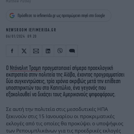
Matthew Putney
iBOOKS
ΖΩΔΙΑ
OSCARS
THE OCEAN
Πρόσθεσε το iefimerida.gr ως προτιμώμενη πηγή στη Google
MEDIA
ELAMEFORA
NEWSROOM IEFIMERIDA.GR
NEWSLETTER
06/01/2024 09:20
Ο
Ντόναλντ Τραμπ
πραγματοποιεί σήμερα προεκλογική
εκστρατεία στην πολιτεία της Αϊόβα, έχοντας προγραμματίσει
δύο συγκεντρώσεις, τρία χρόνια ακριβώς μετά την επίθεση
υποστηρικτών του στο Καπιτώλιο, ένα γεγονός που
εξακολουθεί να διχάζει τους Αμερικανούς ψηφοφόρους.
Σε αυτή την πολιτεία στις μεσοδυτικές ΗΠΑ
ξεκινούν στις 15 Ιανουαρίου οι προκριματικές
εκλογές από τις οποίες θα προκύψει ο υποψήφιος
των Ρεπουμπλικάνων για τις προεδρικές εκλογές