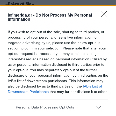
«Πολιτική βία»
iefimerida.gr -
Do Not Process My Personal
Η πρωτοφανής επίθεση εναντίον του Καπιτωλίου
Information
πριν τρία χρόνια παραμένει ένα ζήτημα που διχάζει
βαθιά τις ΗΠΑ: το ένα τέταρτο των Αμερικανών και
If you wish to opt-out of the sale, sharing to third parties, or
το 44% των υποστηρικτών του Τραμπ πιστεύουν
processing of your personal or sensitive information for
ότι η ομοσπονδιακή αστυνομία (FBI) υποκίνησε την
targeted advertising by us, please use the below opt-out
επίθεση, σύμφωνα με δημοσκόπηση της
section to confirm your selection. Please note that after your
Washington Post και του πανεπιστημίου του
opt-out request is processed you may continue seeing
interest-based ads based on personal information utilized by
Μέριλαντ που δημοσιεύθηκε αυτή την εβδομάδα.
us or personal information disclosed to third parties prior to
your opt-out. You may separately opt-out of the further
disclosure of your personal information by third parties on the
IAB’s list of downstream participants. This information may
also be disclosed by us to third parties on the
IAB’s List of
Downstream Participants
that may further disclose it to other
third parties.
Please note that this website/app uses one or more Google
Personal Data Processing Opt Outs
services and may gather and store information including but