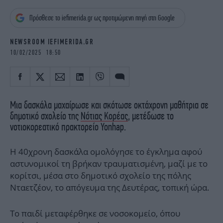
iBOOKS
ΖΩΔΙΑ
Πρόσθεσε το iefimerida.gr ως προτιμώμενη πηγή στη Google
OSCARS
THE OCEAN
MEDIA
ELAMEFORA
NEWSROOM IEFIMERIDA.GR
10/02/2025 18:50
NEWSLETTER
Μια δασκάλα μαχαίρωσε και σκότωσε οκτάχρονη μαθήτρια σε
δημοτικό σχολείο της
Νότιας Κορέας
, μετέδωσε το
νοτιοκορεατικό πρακτορείο Yonhap.
Η 40χρονη δασκάλα ομολόγησε το έγκλημα αφού
αστυνομικοί τη βρήκαν τραυματισμένη, μαζί με το
κορίτσι, μέσα στο δημοτικό σχολείο της πόλης
Νταετζέον, το απόγευμα της Δευτέρας, τοπική ώρα.
Το παιδί μεταφέρθηκε σε νοσοκομείο, όπου