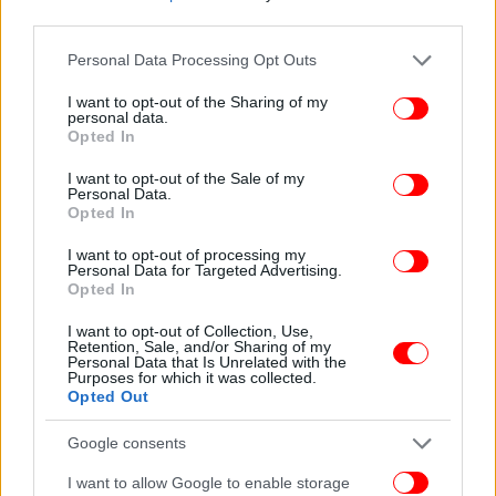
third parties.
Την ίδια εβδομάδα, ένας άνδρας παρέσυρε
Please note that this website/app uses one or more Google
Personal Data Processing Opt Outs
περαστικούς σε έναν πεζόδρομο με το αυτοκίνητό
services and may gather and store information including but
του και στη συνέχεια επιτέθηκε με μαχαίρι σε
not limited to your visit or usage behaviour. You may click to
I want to opt-out of the Sharing of my
personal data.
grant or deny consent to Google and its third-party tags to
πελάτες πολυκαταστήματος, τραυματίζοντας
Opted In
use your data for below specified purposes in below Google
συνολικά 14 ανθρώπους. Έναν μήνα νωρίτερα, σε
consent section.
I want to opt-out of the Sale of my
επίθεση με μαχαίρι στη Σεούλ σκοτώθηκε ένας
Personal Data.
άνθρωπος και άλλοι τρεις τραυματίστηκαν.
Opted In
I want to opt-out of processing my
ΑΠΕ-ΜΠΕ
Personal Data for Targeted Advertising.
Opted In
ΟΛΕΣ ΟΙ ΕΙΔΗΣΕΙΣ
I want to opt-out of Collection, Use,
Retention, Sale, and/or Sharing of my
Μπαράζ 7 σεισμών μέσα σε λίγες ώρες ταρακούνησαν
Personal Data that Is Unrelated with the
Purposes for which it was collected.
Σαντορίνη και Αμοργό -Στα 4,9 Ρίχτερ ο μεγαλύτερος
Opted Out
«Αφήστε εμάς και σώστε το παιδί»: Οι δραματικές
Google consents
στιγμές στα Επείγοντα όταν εισήχθη ο 27χρονος με τη
μηνιγγίτιδα
I want to allow Google to enable storage