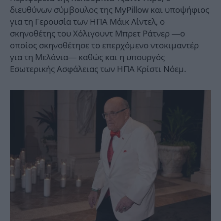
διευθύνων σύμβουλος της MyPillow και υποψήφιος
για τη Γερουσία των ΗΠΑ Μάικ Λίντελ, ο
σκηνοθέτης του Χόλιγουντ Μπρετ Ράτνερ —ο
οποίος σκηνοθέτησε το επερχόμενο ντοκιμαντέρ
για τη Μελάνια— καθώς και η υπουργός
Εσωτερικής Ασφάλειας των ΗΠΑ Κρίστι Νόεμ.