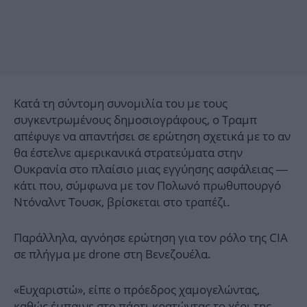
Κατά τη σύντομη συνομιλία του με τους
συγκεντρωμένους δημοσιογράφους, ο Τραμπ
απέφυγε να απαντήσει σε ερώτηση σχετικά με το αν
θα έστελνε αμερικανικά στρατεύματα στην
Ουκρανία στο πλαίσιο μιας εγγύησης ασφάλειας —
κάτι που, σύμφωνα με τον Πολωνό πρωθυπουργό
Ντόναλντ Τουσκ, βρίσκεται στο τραπέζι.
Παράλληλα, αγνόησε ερώτηση για τον ρόλο της CIA
σε πλήγμα με drone στη Βενεζουέλα.
«Ευχαριστώ», είπε ο πρόεδρος χαμογελώντας,
καθώς έμπαινε στο πάρτι κρατώντας το χέρι της