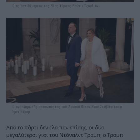
O πρώην δήμαρχος της Νέας Υόρκης Ρούντι Τζουλιάνι
Ο αναπληρωτής προσωπάρχης του Λευκού Οίκου Νταν Σκαβίνο και η
Έριν Έλμορ
Από το πάρτι δεν έλειπαν επίσης, οι δύο
μεγαλύτεροι γιοι του Ντόναλντ Τραμπ, ο Τραμπ