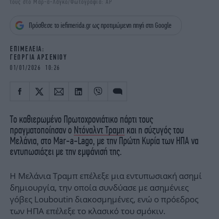
τους στο Μαρ-α-Λάγκο/Φωτογραφία: AP
iBOOKS
ΖΩΔΙΑ
OSCARS
THE OCEAN
Πρόσθεσε το iefimerida.gr ως προτιμώμενη πηγή στη Google
MEDIA
ELAMEFORA
EΠΙΜΕΛΕΙΑ:
ΓΕΩΡΓΙΑ ΑΡΣΕΝΙΟΥ
NEWSLETTER
01/01/2026 10:26
Το καθιερωμένο Πρωτοχρονιάτικο πάρτι τους
πραγματοποίησαν ο
Ντόναλντ Τραμπ
και η σύζυγός του
Μελάνια, στο Mar-a-Lago, με την Πρώτη Κυρία των ΗΠΑ να
εντυπωσιάζει με την εμφάνισή της.
Η Μελάνια Τραμπ επέλεξε μια εντυπωσιακή ασημί
δημιουργία, την οποία συνδύασε με ασημένιες
γόβες Louboutin διακοσμημένες, ενώ ο πρόεδρος
των ΗΠΑ επέλεξε το κλασικό του σμόκιν.