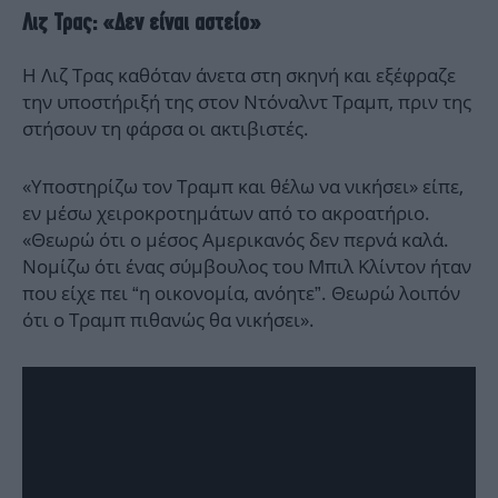
Λιζ Τρας: «Δεν είναι αστείο»
Η Λιζ Τρας καθόταν άνετα στη σκηνή και εξέφραζε
την υποστήριξή της στον Ντόναλντ Τραμπ, πριν της
στήσουν τη φάρσα οι ακτιβιστές.
«Υποστηρίζω τον Τραμπ και θέλω να νικήσει» είπε,
εν μέσω χειροκροτημάτων από το ακροατήριο.
«Θεωρώ ότι ο μέσος Αμερικανός δεν περνά καλά.
Νομίζω ότι ένας σύμβουλος του Μπιλ Κλίντον ήταν
που είχε πει “η οικονομία, ανόητε”. Θεωρώ λοιπόν
ότι ο Τραμπ πιθανώς θα νικήσει».