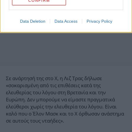
CONFIRM
Data Deletion
Data Access
Privacy Policy
Σε ανάρτησή της στο Χ, η Λιζ Τρας δήλωσε
«σοκαρισμένη από τις επιθέσεις κατά της
ελευθερίας του λόγου στη Βρετανία και την
Ευρώπη. Δεν μπορούμε να είμαστε πραγματικά
ελεύθεροι χωρίς την ελευθερία του λόγου. Είναι
καλό που ο Έλον Μασκ και το X όρθωσαν ανάστημα
σε αυτούς τους νταήδες».