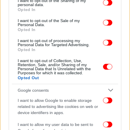
not limited to your visit or usage behaviour. You may click to
I want to opt-out of the Sharing of my
personal data.
grant or deny consent to Google and its third-party tags to
Opted In
use your data for below specified purposes in below Google
consent section.
I want to opt-out of the Sale of my
Personal Data.
Opted In
H Τρας στηρίζει Τραμπ και Μασκ
I want to opt-out of processing my
Personal Data for Targeted Advertising.
Η Τρας μιλά ολοένα και συχνότερα το τελευταίο
Opted In
διάστημα για τις πολιτικές εξελίξεις στις ΗΠΑ,
ενόψει των κρίσιμων προεδρικών εκλογών του
I want to opt-out of Collection, Use,
Retention, Sale, and/or Sharing of my
φθινοπώρου.
Personal Data that Is Unrelated with the
Purposes for which it was collected.
Opted Out
Τον περασμένο μήνα, απευθυνόμενη σε οπαδούς
των Ρεπουμπλικανών, τους κάλεσε να αντλήσουν
Google consents
μαθήματα από τη σύντομη θητεία της στην
I want to allow Google to enable storage
πρωθυπουργία της Βρετανίας, λέγοντας: «Έμαθα
related to advertising like cookies on web or
πόσο ισχυρή είναι η μη εκλεγμένη γραφειοκρατία.
device identifiers in apps.
Πρέπει να νικήσετε τον Νοέμβριο… πρέπει να
διαλύσετε το αριστερό κράτος… είναι δόλιοι, είναι
I want to allow my user data to be sent to