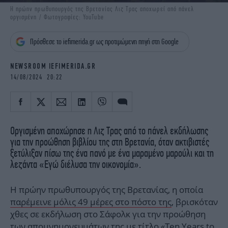
iBOOKS
ΖΩΔΙΑ
H πρώην πρωθυπουργός της Βρετανίας Λιζ Τρας αποχωρεί από πάνελ
οργισμένη / Φωτογραφίες: YouTube
OSCARS
THE OCEAN
MEDIA
ELAMEFORA
Πρόσθεσε το iefimerida.gr ως προτιμώμενη πηγή στη Google
NEWSLETTER
NEWSROOM IEFIMERIDA.GR
14/08/2024 20:22
Οργισμένη αποχώρησε η Λιζ Τρας από το πάνελ εκδήλωσης
για την προώθηση βιβλίου της στη Βρετανία, όταν ακτιβιστές
ξετύλιξαν πίσω της ένα πανό με ένα μαραμένο μαρούλι και τη
λεζάντα «Εγώ διέλυσα την οικονομία».
Η πρώην πρωθυπουργός της Βρετανίας, η οποία
παρέμεινε μόλις 49 μέρες στο πόστο της
, βρισκόταν
χθες σε εκδήλωση στο Σάφολκ για την προώθηση
των απομνημονευμάτων της με τίτλο «Ten Years to