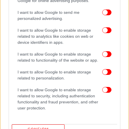
Google for online advertising purposes.
αδίστακτοι».
I want to allow Google to send me
Η Τρας είχε επικρίνει στο παρελθόν το πείραμα με
personalized advertising.
το μαρούλι της Daily Star, επιμένοντας τον
περασμένο Ιούνιο ότι δεν ήταν «ιδιαίτερα αστείο»,
I want to allow Google to enable storage
related to analytics like cookies on web or
και επέκρινε τα βρετανικά ΜΜΕ, υποστηρίζοντας
device identifiers in apps.
ότι είναι «γνωστά σε όλο τον κόσμο ως ιδιαίτερα
θορυβώδη» και ότι δεν δείχνουν ιδιαίτερο σεβασμό
I want to allow Google to enable storage
στους πολιτικούς.
related to functionality of the website or app.
I want to allow Google to enable storage
Η φάρσα με το πανό έγινε λίγο αφότου η Τρας
related to personalization.
εξέφρασε την υποστήριξή της στον Έλον Μασκ, ο
οποίος με αφορμή το πρόσφατο κύμα ακροδεξιάς
I want to allow Google to enable storage
βίας ισχυρίστηκε ότι η αστυνόμευση στη Βρετανία
related to security, including authentication
ακολουθεί δύο μέτρα και δύο σταθμά.
functionality and fraud prevention, and other
user protection.