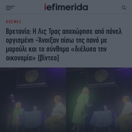
ΚΟΣΜΟΣ
ΕΙΔΗΣΕΙΣ
ΠΟΛΙΤΙΚΗ
Βρετανία: Η Λιζ Τρας αποχώρησε από πάνελ
NON PAPER
ΕΛΛΑΔΑ
οργισμένη -Άνοιξαν πίσω της πανό με
ΟΙΚΟΝΟΜΙΑ
ΚΟΣΜΟΣ
μαρούλι και το σύνθημα «διέλυσα την
ΠΟΛΙΤΙΣΜΟΣ
ΠΑΝΕΛΛΗΝΙΕΣ
οικονομία» [βίντεο]
ΖΩΗ
ΣΠΟΡ
ΓΥΝΑΙΚΑ
ENGLISH EDITION
ΠΟΛΗ
STORIES
ΕΚΛΟΓΕΣ
TRAVEL
ΤΕΧΝΟΛΟΓΙΑ
ΥΓΕΙΑ
DESIGN
ΟΛΥΜΠΙΑΚΟΙ ΑΓΩΝΕΣ
EURO
GREEN
PODCAST
iAUTOKINITO
iOPINIONS
iGASTRONOMIE