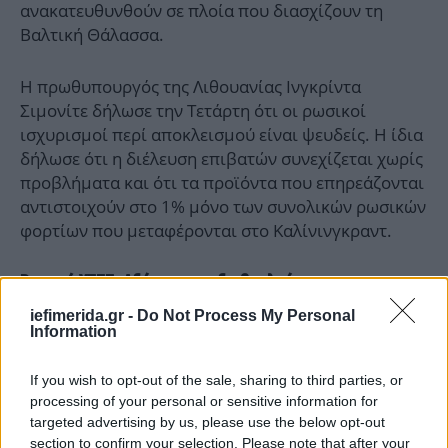
ανακατευθυνθούν σε πλοία που διασχίζουν τη
Βαλτική Θάλασσα.
Η πρωθυπουργός της Λιθουανίας Ινγκρίντα
Σιμονίτε δήλωσε την Τετάρτη ότι οι ρωσικοί
ισχυρισμοί περί αποκλεισμού είναι ψευδείς. Η ίδια
δήλωσε ότι η διέλευση επιβατών συνεχίζεται χωρίς
προβλήματα και ότι τα προϊόντα που επηρεάζονται
αντιστοιχούν στο 1% μόνο των συνολικών ρωσικών
φορτίων που μεταφέρονται στο Καλίνινγκραντ.
Ρωσικό ΥΠΕΞ: Αδύνατες οι διαβουλεύσεις με
Ουάσινγκτον
iefimerida.gr -
Do Not Process My Personal
Information
Το ρωσικό υπουργείο Εξωτερικών δήλωσε επίσης
σε ανακοίνωση ότι είναι «αδύνατον» να
If you wish to opt-out of the sale, sharing to third parties, or
πραγματοποιηθούν διαβουλεύσεις σε επίπεδο
processing of your personal or sensitive information for
targeted advertising by us, please use the below opt-out
εμπειρογνωμόνων με την Ουάσινγκτον σε μια
section to confirm your selection. Please note that after your