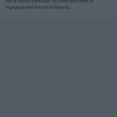
εάν η Ρωσία αποκόψει τη Λιθουανία από το
περιφερειακό δίκτυο ενέργειας.