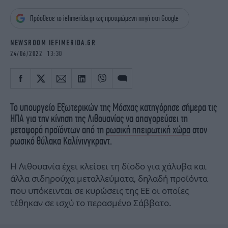
iBOOKS
ΖΩΔΙΑ
Πρόσθεσε το iefimerida.gr ως προτιμώμενη πηγή στη Google
OSCARS
THE OCEAN
MEDIA
ELAMEFORA
NEWSROOM IEFIMERIDA.GR
24/06/2022 13:30
NEWSLETTER
Το υπουργείο Εξωτερικών της Μόσχας κατηγόρησε σήμερα τις
ΗΠΑ για την κίνηση της Λιθουανίας να απαγορεύσει τη
μεταφορά προϊόντων από τη
ρωσική ηπειρωτική χώρα
στον
ρωσικό θύλακα Καλίνινγκραντ.
Η Λιθουανία έχει κλείσει τη δίοδο για χάλυβα και
άλλα σιδηρούχα μεταλλεύματα, δηλαδή προϊόντα
που υπόκεινται σε κυρώσεις της ΕΕ οι οποίες
τέθηκαν σε ισχύ το περασμένο Σάββατο.