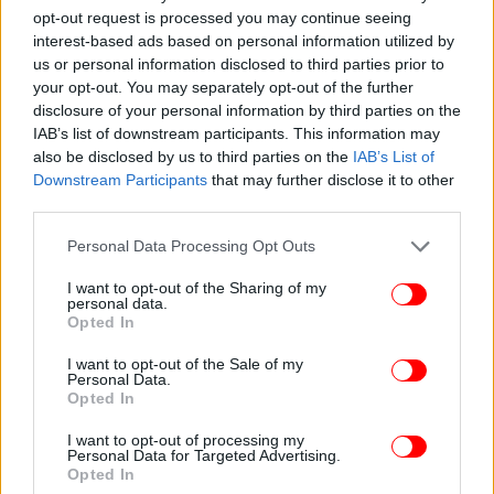
σειρά διμερών θεμάτων που αναμένονταν να
opt-out request is processed you may continue seeing
γίνουν στο άμεσο μέλλον. Δεν διευκρίνισε σε ποια
interest-based ads based on personal information utilized by
θέματα αναφερόταν ή πότε υποτίθεται ότι θα
us or personal information disclosed to third parties prior to
διεξάγονταν οι συνομιλίες.
your opt-out. You may separately opt-out of the further
disclosure of your personal information by third parties on the
IAB’s list of downstream participants. This information may
Η κίνηση αυτή
έχει θορυβήσει ιδιαιτέρως το
also be disclosed by us to third parties on the
IAB’s List of
Κρεμλίνο
, κλιμακώνοντας την ένταση μεταξύ
Downstream Participants
that may further disclose it to other
Μόσχας και Δύσης.
third parties.
Please note that this website/app uses one or more Google
Personal Data Processing Opt Outs
services and may gather and store information including but
not limited to your visit or usage behaviour. You may click to
I want to opt-out of the Sharing of my
personal data.
grant or deny consent to Google and its third-party tags to
Opted In
use your data for below specified purposes in below Google
consent section.
I want to opt-out of the Sale of my
Personal Data.
Opted In
I want to opt-out of processing my
Personal Data for Targeted Advertising.
Opted In