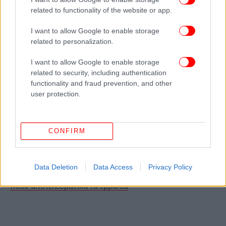
πραγματοποιηθούν διαβουλεύσεις σε επίπεδο
related to functionality of the website or app.
εμπειρογνωμόνων με την Ουάσινγκτον σε μια
σειρά διμερών θεμάτων που αναμένονταν να
I want to allow Google to enable storage
γίνουν στο άμεσο μέλλον. Δεν διευκρίνισε σε ποια
related to personalization.
θέματα αναφερόταν ή πότε υποτίθεται ότι θα
I want to allow Google to enable storage
διεξάγονταν οι συνομιλίες.
related to security, including authentication
functionality and fraud prevention, and other
ΟΛΕΣ ΟΙ ΕΙΔΗΣΕΙΣ
user protection.
Σύγκρουση δύο ταχύπλοων με 16 επιβαίνοντες στην
Παλαιά Φώκαια -Είναι ηθοποιοί του «Γάμος αλά ελληνικά»
CONFIRM
Σοκάρει ο γυναικοκτόνος: «Βγήκα για μπύρες, όταν
γύρισα σπίτι είχε ετοιμάσει βαλίτσες να φύγει και τη
χτύπησα»
Data Deletion
Data Access
Privacy Policy
Όμικρον 4 και 5: Τι ισχύει, πόσο μεταδοτικές είναι και
πόσο αποτελεσματικά τα εμβόλια