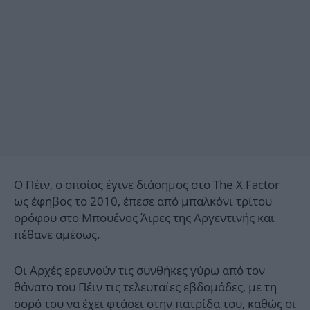
Ο Πέιν, ο οποίος έγινε διάσημος στο The X Factor
ως έφηβος το 2010, έπεσε από μπαλκόνι τρίτου
ορόφου στο Μπουένος Άιρες της Αργεντινής και
πέθανε αμέσως.
Οι Αρχές ερευνούν τις συνθήκες γύρω από τον
θάνατο του Πέιν τις τελευταίες εβδομάδες, με τη
σορό του να έχει φτάσει στην πατρίδα
του, καθώς οι