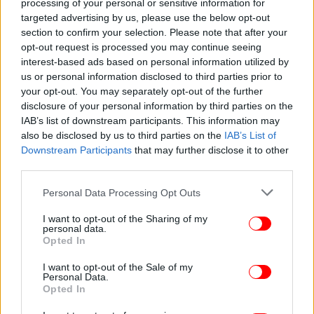
processing of your personal or sensitive information for
targeted advertising by us, please use the below opt-out
section to confirm your selection. Please note that after your
opt-out request is processed you may continue seeing
interest-based ads based on personal information utilized by
us or personal information disclosed to third parties prior to
your opt-out. You may separately opt-out of the further
disclosure of your personal information by third parties on the
IAB’s list of downstream participants. This information may
also be disclosed by us to third parties on the
IAB’s List of
Downstream Participants
that may further disclose it to other
third parties.
Please note that this website/app uses one or more Google
Personal Data Processing Opt Outs
services and may gather and store information including but
not limited to your visit or usage behaviour. You may click to
I want to opt-out of the Sharing of my
personal data.
grant or deny consent to Google and its third-party tags to
Opted In
use your data for below specified purposes in below Google
consent section.
I want to opt-out of the Sale of my
Personal Data.
Opted In
Πιστεύεται ότι οι αστυνομικοί έψαξαν επίσης τα
ντουλάπια του ξενοδοχείου των εργαζομένων και