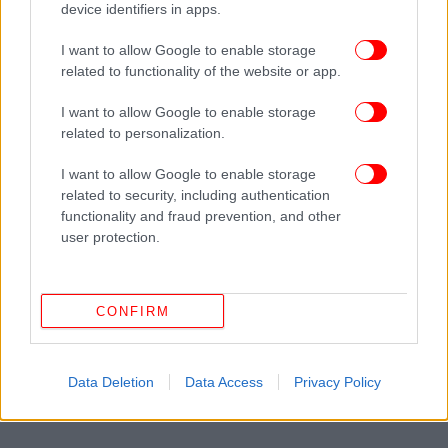
device identifiers in apps.
I want to allow Google to enable storage
related to functionality of the website or app.
ΠΕΡΙΣΣΟΤΕΡΑ ΒΙΝΤΕΟ
I want to allow Google to enable storage
related to personalization.
I want to allow Google to enable storage
related to security, including authentication
Ακολουθήστε το
στο Google News
και μάθετε
functionality and fraud prevention, and other
πρώτοι όλες τις ειδήσεις
user protection.
Δείτε όλες τις τελευταίες
Ειδήσεις
από την Ελλάδα και τον Κόσμο,
στο
CONFIRM
ΔΙΑΒΑΣΤΕ ΠΕΡΙΣΣΟΤΕΡΑ
ΛΊΑΜ ΠΈΙΝ
ONE DIRECTION
Data Deletion
Data Access
Privacy Policy