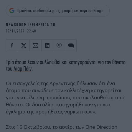
iBOOKS
ΖΩΔΙΑ
Πρόσθεσε το iefimerida.gr ως προτιμώμενη πηγή στη Google
OSCARS
THE OCEAN
MEDIA
ELAMEFORA
NEWSROOM IEFIMERIDA.GR
07/11/2024 22:40
NEWSLETTER
Τρία άτομα έχουν συλληφθεί και κατηγορούνται για τον θάνατο
του
Λίαμ Πέιν
.
Οι εισαγγελείς της Αργεντινής δήλωσαν ότι ένα
άτομο που συνόδευε τον καλλιτέχνη κατηγορείται
για εγκατάλειψη προσώπου, που ακολουθείται από
θάνατο. Οι δύο άλλοι κατηγορήθηκαν για «το
έγκλημα της προμήθειας ναρκωτικών».
Στις 16 Οκτωβρίου, το αστέρι των One Direction