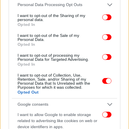
Please note that this website/app uses one or more Google
Personal Data Processing Opt Outs
services and may gather and store information including but
ΠΕΡΙΣΣΟΤΕΡΑ ΒΙΝΤΕΟ
not limited to your visit or usage behaviour. You may click to
I want to opt-out of the Sharing of my
personal data.
grant or deny consent to Google and its third-party tags to
Opted In
use your data for below specified purposes in below Google
consent section.
I want to opt-out of the Sale of my
Ακολουθήστε το
στο Google News
και μάθετε
Personal Data.
πρώτοι όλες τις ειδήσεις
Opted In
Δείτε όλες τις τελευταίες
Ειδήσεις
από την Ελλάδα και τον Κόσμο,
I want to opt-out of processing my
Personal Data for Targeted Advertising.
στο
Opted In
I want to opt-out of Collection, Use,
Retention, Sale, and/or Sharing of my
ΔΙΑΒΑΣΤΕ ΠΕΡΙΣΣΟΤΕΡΑ
ΚΟΥΒΈΙΤ
ΣΕΙΡΉΝΕΣ
Personal Data that Is Unrelated with the
Purposes for which it was collected.
Opted Out
Google consents
I want to allow Google to enable storage
related to advertising like cookies on web or
device identifiers in apps.