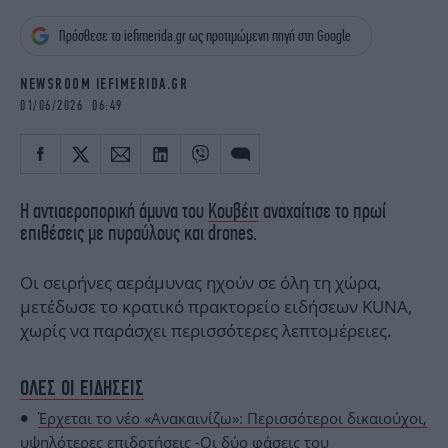
iBOOKS
ΖΩΔΙΑ
Πρόσθεσε το iefimerida.gr ως προτιμώμενη πηγή στη Google
OSCARS
THE OCEAN
MEDIA
ELAMEFORA
NEWSROOM IEFIMERIDA.GR
01/06/2026 06:49
NEWSLETTER
Η αντιαεροπορική άμυνα του
Κουβέιτ
αναχαίτισε το πρωί
επιθέσεις με πυραύλους και drones.
Οι σειρήνες αεράμυνας ηχούν σε όλη τη χώρα,
μετέδωσε το κρατικό πρακτορείο ειδήσεων KUNA,
χωρίς να παράσχει περισσότερες λεπτομέρειες.
ΟΛΕΣ ΟΙ ΕΙΔΗΣΕΙΣ
Έρχεται το νέο «Ανακαινίζω»: Περισσότεροι δικαιούχοι,
υψηλότερες επιδοτήσεις -Οι δύο φάσεις του