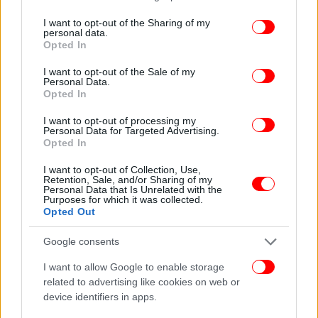
services and may gather and store information including but
not limited to your visit or usage behaviour. You may click to
I want to opt-out of the Sharing of my
personal data.
grant or deny consent to Google and its third-party tags to
Opted In
use your data for below specified purposes in below Google
consent section.
I want to opt-out of the Sale of my
Personal Data.
Opted In
I want to opt-out of processing my
Personal Data for Targeted Advertising.
Opted In
I want to opt-out of Collection, Use,
Retention, Sale, and/or Sharing of my
Personal Data that Is Unrelated with the
Purposes for which it was collected.
Opted Out
Google consents
I want to allow Google to enable storage
related to advertising like cookies on web or
device identifiers in apps.
Δεν μπορούμε, λέει ο αρθρογράφος, να φτάσουμε