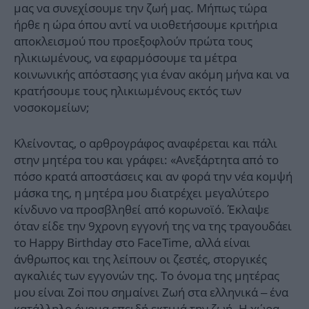
μας να συνεχίσουμε την ζωή μας. Μήπως τώρα
ήρθε η ώρα όπου αντί να υιοθετήσουμε κριτήρια
αποκλεισμού που προεξοφλούν πρώτα τους
ηλικιωμένους, να εφαρμόσουμε τα μέτρα
κοινωνικής απόστασης για έναν ακόμη μήνα και να
κρατήσουμε τους ηλικιωμένους εκτός των
νοσοκομείων;
Κλείνοντας, ο αρθρογράφος αναφέρεται και πάλι
στην μητέρα του και γράφει: «Ανεξάρτητα από το
πόσο κρατά αποστάσεις και αν φορά την νέα κομψή
μάσκα της, η μητέρα μου διατρέχει μεγαλύτερο
κίνδυνο να προσβληθεί από κορωνοϊό. Έκλαψε
όταν είδε την 9χρονη εγγονή της να της τραγουδάει
το Happy Birthday στο FaceTime, αλλά είναι
άνθρωπος και της λείπουν οι ζεστές, στοργικές
αγκαλιές των εγγονών της. Το όνομα της μητέρας
μου είναι Zoi που σημαίνει Ζωή στα ελληνικά – ένα
κατάλληλο όνομα επειδή εκτιμά την ζωή. Η χώρα