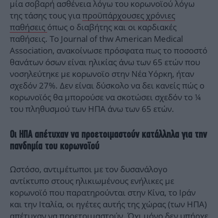
μία σοβαρή ασθένεια λόγω του κορωνοϊού λόγω
της τάσης τους για
προϋπάρχουσες χρόνιες
παθήσεις
όπως ο διαβήτης και οι καρδιακές
παθήσεις. Το Journal of thw American Medical
Association, ανακοίνωσε πρόσφατα πως το ποσοστό
θανάτων όσων είναι ηλικίας άνω των 65 ετών που
νοσηλεύτηκε με κορωνοϊο στην Νέα Υόρκη, ήταν
σχεδόν 27%. Δεν είναι δύσκολο να δει κανείς πώς ο
κορωνοϊός θα μπορούσε να σκοτώσει σχεδόν το ¼
του πληθυσμού των ΗΠΑ άνω των 65 ετών.
Οι ΗΠΑ απέτυχαν να προετοιμαστούν κατάλληλα για την
πανδημία του κορωνοϊού
Ωστόσο, αντιμέτωποι με τον δυσανάλογο
αντίκτυπο στους ηλικιωμένους ενήλικες με
κορωνοϊό που παρατηρούνται στην Κίνα, το Ιράν
και την Ιταλία, οι ηγέτες αυτής της χώρας (των ΗΠΑ)
απέτυχαν να προετοιμαστούν. Όχι μόνο δεν υπήρχε