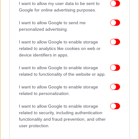
σε μια κατάσταση όπου τέτοια κριτήρια θα
I want to allow my user data to be sent to
Google for online advertising purposes.
καθίστανται απαραίτητα. Ο Τζό Μπάιντεν
συμφωνεί, γράφοντας στο Twitter: «Δεν θα πρέπει
I want to allow Google to send me
να επιτρέψουμε την υγειονομική περίθαλψη να
personalized advertising.
κάνει διακρίσεις λόγω ηλικίας ή αναπηρίας». Εάν οι
Αμερικανοί, εκτιμούσαμε την ηλικία στην εποχή
I want to allow Google to enable storage
μας όπως κάνουμε με τα δολάρια στους
related to analytics like cookies on web or
τραπεζικούς μας λογαριασμούς, μήπως θα ήμασταν
device identifiers in apps.
καλύτερα προετοιμασμένοι; διερωτάται ο
I want to allow Google to enable storage
αρθρογράφος.
related to functionality of the website or app.
Το παράδειγμα της Ελλάδας και ο σεβασμός στους
I want to allow Google to enable storage
ηλικιωμένους
related to personalization.
I want to allow Google to enable storage
Κοιτάξτε την
Ελλάδα
. Παρά την παγκόσμια
related to security, including authentication
γελοιοποίηση για δεκαετίες κακής οικονομικής
functionality and fraud prevention, and other
διαχείρισης, έχει αποτρέψει μέχρι στιγμής την
user protection.
καταστροφή, ενώ έχει έναν από τους υψηλότερους
αριθμούς ηλικιωμένων στην Ευρώπη. Στην