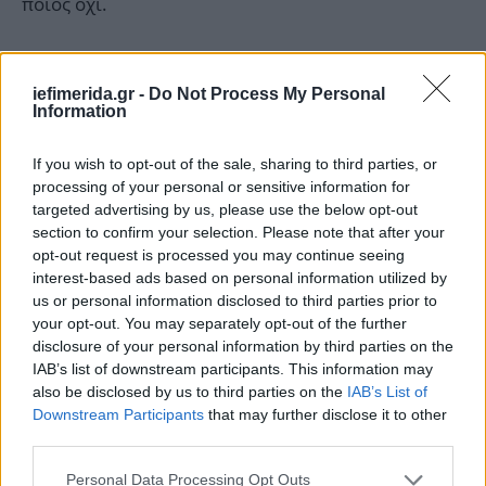
ποιος όχι.
Άτομα με σοβαρή άνοια και άλλα με σοβαρή
καρδιακή ανεπάρκεια ή χρόνια πενυμονική νόσο –
iefimerida.gr -
Do Not Process My Personal
ασθένειες που συναντώνται σε ηλικιωμένους –
Information
σημαίνει πως οι μεγαλύτεροι σε ηλικία θεωρούνται
χαμηλής προτεραιότητας και δεν θα είχαν καμία
If you wish to opt-out of the sale, sharing to third parties, or
processing of your personal or sensitive information for
πρόσβαση σε αναπνευστήρα εάν αντιμετώπιζαν
targeted advertising by us, please use the below opt-out
επιπλοκές από τον κορωνοϊό.
section to confirm your selection. Please note that after your
opt-out request is processed you may continue seeing
interest-based ads based on personal information utilized by
us or personal information disclosed to third parties prior to
your opt-out. You may separately opt-out of the further
disclosure of your personal information by third parties on the
IAB’s list of downstream participants. This information may
also be disclosed by us to third parties on the
IAB’s List of
Downstream Participants
that may further disclose it to other
third parties.
Please note that this website/app uses one or more Google
Personal Data Processing Opt Outs