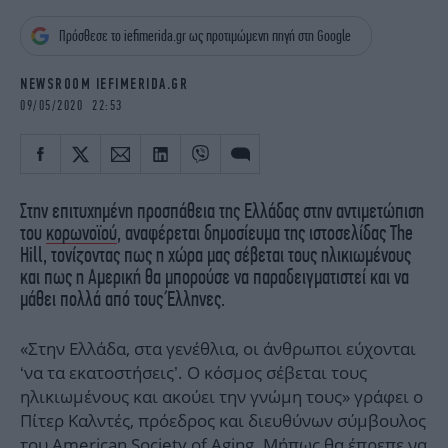
iBOOKS
ΖΩΔΙΑ
Πρόσθεσε το iefimerida.gr ως προτιμώμενη πηγή στη Google
OSCARS
THE OCEAN
MEDIA
ELAMEFORA
NEWSROOM IEFIMERIDA.GR
09/05/2020 22:53
NEWSLETTER
Στην επιτυχημένη προσπάθεια της Ελλάδας στην αντιμετώπιση
του
κορωνοϊού
, αναφέρεται δημοσίευμα της ιστοσελίδας The
Hill, τονίζοντας πως η χώρα μας σέβεται τους ηλικιωμένους
και πως η Αμερική θα μπορούσε να παραδειγματιστεί και να
μάθει πολλά από τους Έλληνες.
«Στην Ελλάδα, στα γενέθλια, οι άνθρωποι εύχονται
‘να τα εκατοστήσεις’. Ο κόσμος σέβεται τους
ηλικιωμένους και ακούει την γνώμη τους» γράφει ο
Πίτερ Καλντές, πρόεδρος και διευθύνων σύμβουλος
του American Society of Aging. Μήπως θα έπρεπε να