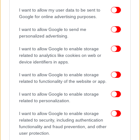
Θα βάλουμε όλοι τις δωρεές μας στο τραπέζι και
I want to allow my user data to be sent to
είμαστε ευτυχείς που συμμετέχουν εταίροι από όλο
Google for online advertising purposes.
τον κόσμο. Τα χρήματα που θα συγκεντρώσουμε θα
I want to allow Google to send me
δώσουν ώθηση σε μια άνευ προηγουμένου
personalized advertising.
μεταξύ επιστημόνων και
παγκόσμια συνεργασία
ρυθμιστικών αρχών, βιομηχανίας και
I want to allow Google to enable storage
κυβερνήσεων, διεθνών οργανισμών, ιδρυμάτων και
related to analytics like cookies on web or
επαγγελματιών υγείας. Στηρίζουμε τον Παγκόσμιο
device identifiers in apps.
Οργανισμό Υγείας και ενώνουμε τις δυνάμεις μας
I want to allow Google to enable storage
με έμπειρους οργανισμούς, όπως το
Ίδρυμα Μπιλ
related to functionality of the website or app.
και Μελίντα Γκέιτς
και το Wellcome Trust.
I want to allow Google to enable storage
Κάθε ευρώ ή δολάριο που θα συγκεντρώσουμε θα
related to personalization.
διοχετευτεί, κυρίως μέσω αναγνωρισμένων
I want to allow Google to enable storage
διεθνών οργανισμών υγείας όπως οι CEPI, Gavi,
related to security, including authentication
Vaccines Alliance, Global Fund και Unitaid, στην
functionality and fraud prevention, and other
ανάπτυξη και διάδοση, όσο το δυνατόν ταχύτερα
user protection.
και για όσο το δυνατόν περισσότερους ανθρώπους,