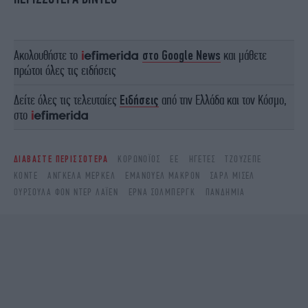
Ακολουθήστε το
στο Google News
και μάθετε
πρώτοι όλες τις ειδήσεις
Δείτε όλες τις τελευταίες
Ειδήσεις
από την Ελλάδα και τον Κόσμο,
στο
ΔΙΑΒΑΣΤΕ ΠΕΡΙΣΣΟΤΕΡΑ
ΚΟΡΩΝΟΪΌΣ
ΕΕ
ΗΓΈΤΕΣ
ΤΖΟΥΖΕΠΕ
ΚΟΝΤΕ
ΆΝΓΚΕΛΑ ΜΈΡΚΕΛ
ΕΜΑΝΟΥΈΛ ΜΑΚΡΌΝ
ΣΑΡΛ ΜΙΣΈΛ
ΟΎΡΣΟΥΛΑ ΦΟΝ ΝΤΕΡ ΛΆΙΕΝ
ΕΡΝΑ ΣΌΛΜΠΕΡΓΚ
ΠΑΝΔΗΜΊΑ