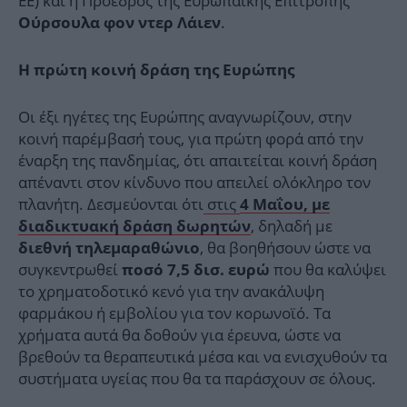
ΕΕ) και η Πρόεδρος της Ευρωπαϊκής Επιτροπής
.
Ούρσουλα φον ντερ Λάιεν
Η πρώτη κοινή δράση της Ευρώπης
Οι έξι ηγέτες της Ευρώπης αναγνωρίζουν, στην
κοινή παρέμβασή τους, για πρώτη φορά από την
έναρξη της πανδημίας, ότι απαιτείται κοινή δράση
απέναντι στον κίνδυνο που απειλεί ολόκληρο τον
πλανήτη. Δεσμεύονται ότι
στις
4 Μαΐου, με
, δηλαδή με
διαδικτυακή δράση δωρητών
, θα βοηθήσουν ώστε να
διεθνή τηλεμαραθώνιο
συγκεντρωθεί
που θα καλύψει
ποσό 7,5 δισ. ευρώ
το χρηματοδοτικό κενό για την ανακάλυψη
φαρμάκου ή εμβολίου για τον κορωνοϊό. Τα
χρήματα αυτά θα δοθούν για έρευνα, ώστε να
βρεθούν τα θεραπευτικά μέσα και να ενισχυθούν τα
συστήματα υγείας που θα τα παράσχουν σε όλους.