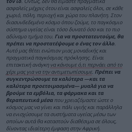
. Όντως, δεν θα είμαστε πραγματικά
τον ιό
ασφαλείς μέχρις ότου είναι ασφαλείς όλοι, σε κάθε
χωριό, πόλη, περιοχή και χώρα του πλανήτη. Στον
διασυνδεδεμένο κόσμο όπου ζούμε, το παγκόσμιο
σύστημα υγείας είναι τόσο δυνατό όσο και το πιο
αδύναμο τμήμα του.
Για να προστατευτούμε, θα
.
πρέπει να προστατέψουμε ο ένας τον άλλο
Αυτό μας θέτει ενώπιον μιας μοναδικής και
πραγματικά παγκόσμιας πρόκλησης. Είναι
επιτακτική ανάγκη
να κάνουμε ό,τι περνάει από το
χέρι μας για να την αντιμετωπίσουμε
.
Πρέπει να
συγκεντρώσουμε τα καλύτερα —και τα
καλύτερα προετοιμασμένα— μυαλά για να
βρούμε τα εμβόλια, τα φάρμακα και τα
που χρειαζόμαστε ώστε ο
θεραπευτικά μέσα
κόσμος μας να γίνει και πάλι υγιής και παράλληλα
να ενισχύσουμε τα συστήματα υγείας μέσω των
οποίων αυτά θα καταστούν διαθέσιμα σε όλους,
δίνοντας ιδιαίτερη έμφαση στην Αφρική.