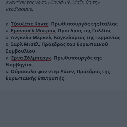
εναντίον της νόσου Covid-19. Μαζί, θα την
κερδίσουμε.
κ.
Τζουζέπε Κόντε
, Πρωθυπουργός της Ιταλίας
κ.
Εμανουέλ Μακρόν
, Πρόεδρος της Γαλλίας
κ.
Άνγκελα Μέρκελ
, Καγκελάριος της Γερμανίας
κ.
Σαρλ Μισέλ
, Πρόεδρος του Ευρωπαϊκού
Συμβουλίου
κ.
Έρνα Σόλμπεργκ
, Πρωθυπουργός της
Νορβηγίας
κ.
Ούρσουλα φον ντερ Λάιεν
, Πρόεδρος της
Ευρωπαϊκής Επιτροπής