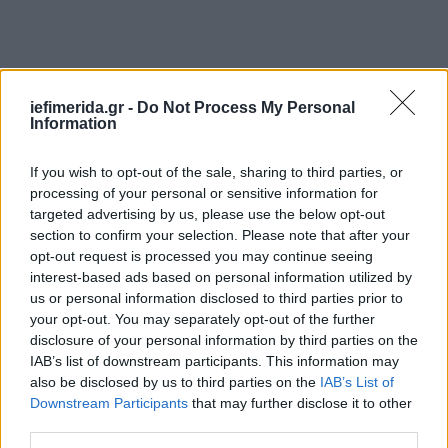
iefimerida.gr -
Do Not Process My Personal
Information
If you wish to opt-out of the sale, sharing to third parties, or
processing of your personal or sensitive information for
targeted advertising by us, please use the below opt-out
Βασιζόμαστε στη δέσμευση των ηγετών της G20 για
section to confirm your selection. Please note that after your
την ανάπτυξη μιας μαζικής και συντονισμένης
opt-out request is processed you may continue seeing
αντίδρασης στον ιό. Υποστηρίζουμε την έκκληση
interest-based ads based on personal information utilized by
για δράση που απηύθυναν ο Παγκόσμιος
us or personal information disclosed to third parties prior to
Οργανισμός Υγείας και άλλοι διεθνείς φορείς του
your opt-out. You may separately opt-out of the further
disclosure of your personal information by third parties on the
τομέα της υγείας. Γι’ αυτό, πρόσφατα
IAB’s list of downstream participants. This information may
εγκαινιάσαμε την πλατφόρμα παγκόσμιας
also be disclosed by us to third parties on the
IAB’s List of
(ACT)
συνεργασίας «Access to COVID-19 Tools
Downstream Participants
that may further disclose it to other
Accelerator» που αποσκοπεί στην επιτάχυνση και
third parties.
επέκταση της έρευνας, της ανάπτυξης, της