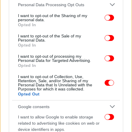
Please note that this website/app uses one or more Google
πρόσβασης και της δίκαιης διανομής του εμβολίου
Personal Data Processing Opt Outs
services and may gather and store information including but
και άλλων σωτήριων θεραπευτικών και
not limited to your visit or usage behaviour. You may click to
I want to opt-out of the Sharing of my
διαγνωστικών μέσων. Η πλατφόρμα αυτή θέτει τις
personal data.
grant or deny consent to Google and its third-party tags to
Opted In
βάσεις για
μια πραγματική
για
διεθνή συμμαχία
use your data for below specified purposes in below Google
την καταπολέμηση της νόσου COVID-19
.
consent section.
I want to opt-out of the Sale of my
Personal Data.
Opted In
Είμαστε αποφασισμένοι να συνεργαστούμε με
όλους όσοι συμμερίζονται τη δέσμευσή μας για
I want to opt-out of processing my
Personal Data for Targeted Advertising.
διεθνή συνεργασία. Είμαστε έτοιμοι να ηγηθούμε
Opted In
και να υποστηρίξουμε την παγκόσμια αντίδραση.
Ο στόχος μας είναι απλός: στη
διαδικτυακή
I want to opt-out of Collection, Use,
Retention, Sale, and/or Sharing of my
σύσκεψη δωρητών που θα πραγματοποιηθεί
Personal Data that Is Unrelated with the
Purposes for which it was collected.
στις 4 Μαΐου, θέλουμε να συγκεντρώσουμε ένα
Opted Out
αρχικό ποσό ύψους 7,5 δισ. ευρώ (8 δισ.
για να καλύψουμε το συνολικό
δολαρίων)
Google consents
χρηματοδοτικό κενό που έχει υπολογιστεί από το
I want to allow Google to enable storage
Συμβούλιο Παρακολούθησης της Παγκόσμιας
related to advertising like cookies on web or
Ετοιμότητας και άλλους φορείς.
device identifiers in apps.