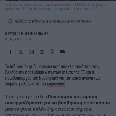
iBOOKS
ΖΩΔΙΑ
Το iefimerida δημοσιεύει κατ' αποκλειστικότητα στην Ελλάδα κοινό άρθρο 6
ηγετών της ΕΕ: Πώς θα νικήσουμε τον κορωνοϊό / Φωτογραφίες: AP
OSCARS
THE OCEAN
MEDIA
ELAMEFORA
Πρόσθεσε το iefimerida.gr ως προτιμώμενη πηγή στη Google
NEWSLETTER
NEWSROOM IEFIMERIDA.GR
03/05/2020 06:54
Το iefimerida.gr δημοσιεύει κατ' αποκλειστικότητα στην
Ελλάδα την παρέμβαση 6 ηγετών (πέντε της ΕΕ και η
πρωθυπουργός της Νορβηγίας) για τον κοινό αγώνα των
χωρών-μελών κατά του
κορωνοϊού
.
Το κείμενο με τίτλο «
Παγκόσμια αντίδραση:
συνεργαζόμαστε για να βοηθήσουμε τον κόσμο
» δημοσιεύεται σήμερα,
μας να γίνει καλά
ταυτόχρονα, σε 27 Μέσα Ενημέρωσης των χωρών-