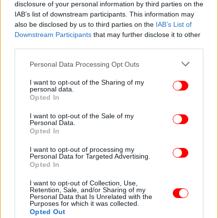
disclosure of your personal information by third parties on the
διευκρινίσει τη σοβαρότητα της κατάστασής τους.
IAB’s list of downstream participants. This information may
also be disclosed by us to third parties on the
IAB’s List of
Downstream Participants
that may further disclose it to other
Η αστυνομία άνοιξε πυρ στο πλήθος που είχε
third parties.
συγκεντρωθεί στο εθνικό στάδιο για να τιμήσει τον
Ράιλα Οντίνγκα
Please note that this website/app uses one or more Google
Personal Data Processing Opt Outs
services and may gather and store information including but
Την Πέμπτη, οι δυνάμεις ασφαλείας
άνοιξαν πυρ
not limited to your visit or usage behaviour. You may click to
I want to opt-out of the Sharing of my
personal data.
grant or deny consent to Google and its third-party tags to
στο στάδιο Κασαράνι, όπου είχε εκτεθεί η σορός, με
Opted In
use your data for below specified purposes in below Google
αποτέλεσμα να σκοτωθούν τουλάχιστον τρεις
consent section.
I want to opt-out of the Sale of my
άνθρωποι.
Personal Data.
Opted In
Η ταφή του Οντίνγκα θα γίνει την Κυριακή στη
I want to opt-out of processing my
δυτική Κένυα, απ’ όπου καταγόταν.
Personal Data for Targeted Advertising.
Opted In
ΑΠΕ-ΜΠΕ
I want to opt-out of Collection, Use,
Retention, Sale, and/or Sharing of my
Personal Data that Is Unrelated with the
Purposes for which it was collected.
ΟΛΕΣ ΟΙ ΕΙΔΗΣΕΙΣ
Opted Out