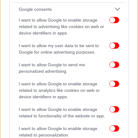
Ξανά στην Ουάσιγκτον ο Ζελένσκι -Κρίσιμη επίσκεψη
Google consents
μετά την χθεσινή συνομιλία Τραμπ-Πούτιν, τι θα συμβεί
Αφίδνες: Διπλάσιο αλκοόλ από το όριο είχε στο αίμα
I want to allow Google to enable storage
του ο οδηγός που προκάλεσε το τροχαίο -Ήταν οδηγός
related to advertising like cookies on web or
device identifiers in apps.
αγώνων dragster
Θα γινόταν πατέρας σε λίγες ημέρες ο άνδρας που
I want to allow my user data to be sent to
έπεσε από τον πύργο Απόλλων -«Νομίζαμε ότι έγινε
Google for online advertising purposes.
έκρηξη», λέει μάρτυρας
I want to allow Google to send me
personalized advertising.
I want to allow Google to enable storage
related to analytics like cookies on web or
device identifiers in apps.
I want to allow Google to enable storage
related to functionality of the website or app.
I want to allow Google to enable storage
related to personalization.