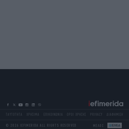
ΤΑΥΤΟΤΗΤΑ
ΧΡΗΣΙΜΑ
ΕΠΙΚΟΙΝΩΝΙΑ
ΟΡΟΙ ΧΡΗΣΗΣ
PRIVACY
ΔΙΑΦΗΜΙΣΗ
© 2026 IEFIMERIDA ALL RIGHTS RESERVED
ΜΕΛΟΣ