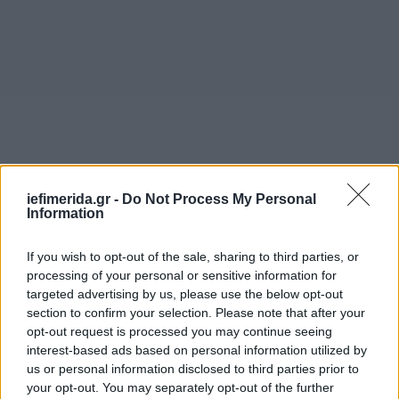
iefimerida.gr -
Do Not Process My Personal
Information
If you wish to opt-out of the sale, sharing to third parties, or
processing of your personal or sensitive information for
targeted advertising by us, please use the below opt-out
Ο Ερυθρός Σταυρός από την πλευρά του ανέφερε
section to confirm your selection. Please note that after your
opt-out request is processed you may continue seeing
ότι παρείχε τις πρώτες βοήθειες σε 80 τραυματίες,
interest-based ads based on personal information utilized by
εκ των οποίων οι 16 χρειάστηκε να νοσηλευτούν. Το
us or personal information disclosed to third parties prior to
εθνικό νοσοκομείο Τζόμο Κενιάτα έκανε λόγο για
your opt-out. You may separately opt-out of the further
19 τραυματίες, αλλά δεν ήταν σε θέση να