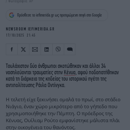
/ Φωτογραφία: AP
iBOOKS
ΖΩΔΙΑ
OSCARS
THE OCEAN
Πρόσθεσε το iefimerida.gr ως προτιμώμενη πηγή στη Google
MEDIA
ELAMEFORA
NEWSROOM IEFIMERIDA.GR
NEWSLETTER
17/10/2025 21:45
Τουλάχιστον δύο άνθρωποι σκοτώθηκαν και άλλοι 34
νοσηλεύονται τραυματίες στην
Κένυα
, αφού ποδοπατήθηκαν
κατά τη διάρκεια της κηδείας του ιστορικού ηγέτη της
αντιπολίτευσης Ράιλα Οντίνγκα.
Η τελετή είχε ξεκινήσει ομαλά το πρωί, στο στάδιο
Νιάγιο, έναν χώρο μικρότερο από το γήπεδο που
χρησιμοποιήθηκε την Πέμπτη. Ο πρόεδρος της
Κένυας, Ουίλιαμ Ρούτο εμφανίστηκε μάλιστα πλάι
στην οικογένεια του θανόντος.