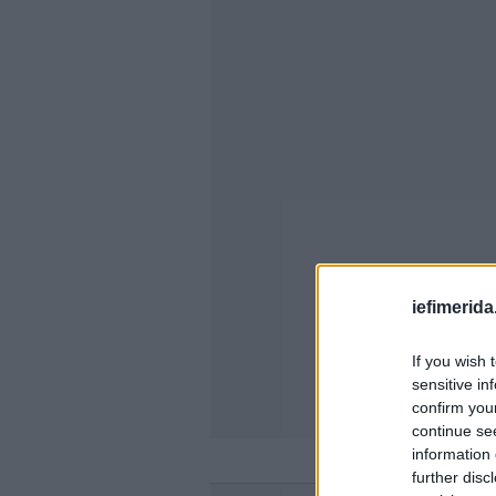
iefimerida
If you wish 
sensitive in
confirm you
continue se
information 
further disc