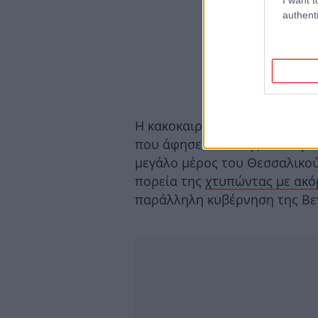
authenti
Η κακοκαιρία Daniel,
μετά το 
που άφησε πίσω της 15 νεκρού
μεγάλο μέρος του Θεσσαλικού
πορεία της
χτυπώντας με ακό
παράλληλη κυβέρνηση της Βεγ