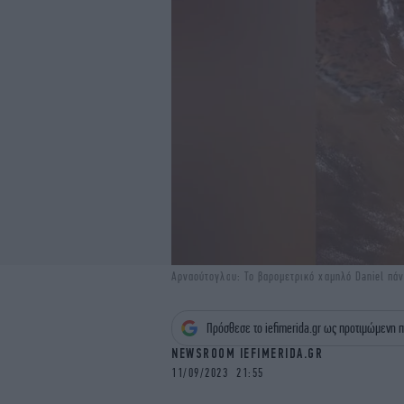
Αρναούτογλου: Tο βαρομετρικό χαμηλό Daniel πά
Πρόσθεσε το iefimerida.gr ως προτιμώμενη π
NEWSROOM IEFIMERIDA.GR
11/09/2023 21:55