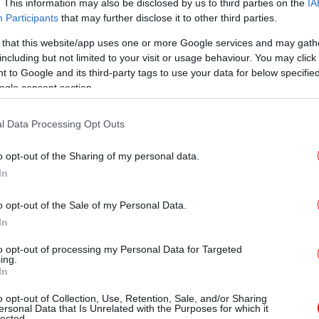
. This information may also be disclosed by us to third parties on the
IA
Participants
that may further disclose it to other third parties.
λι
βύη: Τουλάχιστον 2.000 νεκροί από τις πλημμύρες
 that this website/app uses one or more Google services and may gath
including but not limited to your visit or usage behaviour. You may click 
 to Google and its third-party tags to use your data for below specifi
Κα
ogle consent section.
l Data Processing Opt Outs
δορυφόρο -Η μανία της κακοκαιρίας Daniel που
o opt-out of the Sharing of my personal data.
Σ
In
o opt-out of the Sale of my Personal Data.
έπουμε κάθε μέρα.Tο βαρομετρικό χαμηλό
In
κριβώς στα σύνορα της Λιβύης και της
κε σήμερα από τον CopernicusEU Sentinel3»
Le
to opt-out of processing my Personal Data for Targeted
ing.
τον προσωπικό του λογαριασμό στο
κα
In
o opt-out of Collection, Use, Retention, Sale, and/or Sharing
ersonal Data that Is Unrelated with the Purposes for which it
lected.