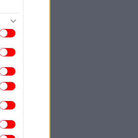
Άδειασε η Αθήνα εν όψει
καπενταύγουστου: Έρημοι δρόμοι, δείτε
βίντεο από το κέντρο της πόλης
ΣΠΟΡ
15:09
ιονέλ Μέσι: Στο Ροσάριο για την κηδεία
του πατέρα του [βίντεο]
ΚΟΣΜΟΣ
15:02
Κύπρος: Αντιδράσεις για τον Φειδία
αναγιώτου -Εμφανίστηκε με σορτς σε
εκδήλωση μνήμης για τους Ισαάκ
-Σολωμού
ΓΥΝΑΙΚΑ
15:02
ατί η πριγκίπισσα Άννα θεωρείται η πιο
ληρά εργαζόμενη royal -Ο «αθόρυβος»
πλούτος της
ΚΟΣΜΟΣ
15:01
Ιράν: «Βιντεοσκοπημένο υλικό με τον