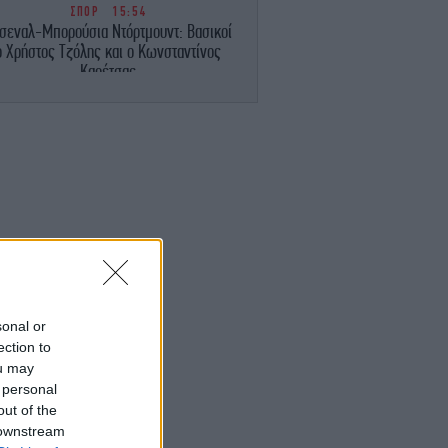
ΣΠΟΡ
15:54
σεναλ-Μπορούσια Ντόρτμουντ: Βασικοί
ο Χρήστος Τζόλης και ο Κωνσταντίνος
Καρέτσας
ΓΥΝΑΙΚΑ
15:44
Η Αντιγόνη Κουλουκάκου φόρεσε το
κομμάτι που αντικαθιστά τη ζακέτα το
καλοκαίρι -Κομψό και ανάλαφρο
ΕΛΛΑΔΑ
15:44
οτηνή: Φωτιά σε χαμηλή βλάστηση στην
περιοχή Παγούρια
ΕΛΛΑΔΑ
15:40
sonal or
Ιός του Δυτικού Νείλου: Η Αττική στο
ection to
επίκεντρο – Ανησυχία από τους 6
ou may
θανάτους, τα μέτρα προφύλαξης
 personal
out of the
TRAVEL
15:26
 downstream
ταξοχώρι Αγιάς: Το χωριό στις πλαγιές