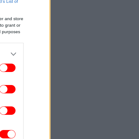
B’s List of
του Κισσάβου με τα αρχοντικά, τα
θόστρωτα καλντερίμια και τις υπέροχες
αυλές
er and store
to grant or
ΕΛΛΑΔΑ
15:18
ed purposes
θυστερήσεις και αναμονή στο Τελωνείο
Ευζώνων, στο ρεύμα εξόδου από την
Ελλάδα
ΠΟΛΙΤΙΚΗ
15:15
κέρτσος: Από τον Δεκέμβριο του 2018
έως τού 2025 οι καταθέσεις φυσικών
προσώπων αυξήθηκαν από 106,4, σε
148,7 δισ. ευρώ
ΑΥΤΟΚΙΝΗΤΟ
15:14
wis Hamilton: «Η Ferrari Luce έχει την
λύτερη οδική συμπεριφορά από ό,τι έχω
οδηγήσει»
ΕΛΛΑΔΑ
15:11