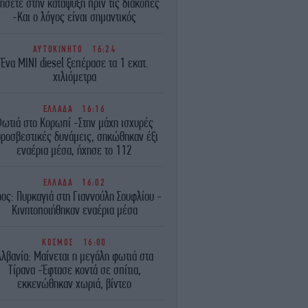
ήσετε στην κατάψυξη πριν τις διακοπές
-Και ο λόγος είναι σημαντικός
ΑΥΤΟΚΙΝΗΤΟ
16:24
Ένα MINI diesel ξεπέρασε τα 1 εκατ.
xιλιόμετρα
ΕΛΛΑΔΑ
16:16
ωτιά στο Κορωπί -Στην μάχη ισχυρές
ροσβεστικές δυνάμεις, σηκώθηκαν έξι
εναέρια μέσα, ήχησε το 112
ΕΛΛΑΔΑ
16:02
ρος: Πυρκαγιά στη Γιαννούλη Σουφλίου -
Κινητοποιήθηκαν εναέρια μέσα
ΚΟΣΜΟΣ
16:00
λβανία: Μαίνεται η μεγάλη φωτιά στα
Τίρανα -Έφτασε κοντά σε σπίτια,
εκκενώθηκαν χωριά, βίντεο