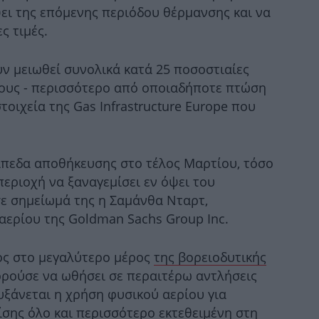
ι της επόμενης περιόδου θέρμανσης και να
ς τιμές.
Π
ν μειωθεί συνολικά κατά 25 ποσοστιαίες
ους - περισσότερο από οποιαδήποτε πτώση
τοιχεία της Gas Infrastructure Europe που
1
άνθ
ίπεδα αποθήκευσης στο τέλος Μαρτίου, τόσο
περιοχή να ξαναγεμίσει εν όψει του
Μο
ε σημείωμά της η Σαμάνθα Νταρτ,
ημ
αερίου της Goldman Sachs Group Inc.
ρος στο μεγαλύτερο μέρος
της βορειοδυτικής
ορούσε να ωθήσει σε περαιτέρω αντλήσεις
κυ
υξάνεται η χρήση φυσικού αερίου για
ίσης όλο και περισσότερο εκτεθειμένη στη