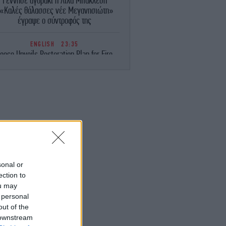
Γέννησε αγοράκι η Λίλα Μπακλέση
«Καλές θάλασσες νέε Μεγανησιώτη»
έγραψε ο σύντροφός της
ENGLISH
23:35
eece Unveils Restoration Plan for Fire-
avaged Western Attica, Vows Erosion
Works by September 15
ΕΛΛΑΔΑ
23:28
Φωτιά στη Σητεία -Επιχειρούν 40
οσβέστες, ισχυροί άνεμοι στην περιοχή
ΚΟΣΜΟΣ
23:16
ιμακώνεται η κόντρα Μαδρίτης-Ρώμης:
Η κυβέρνηση Σάντσεθ ανακοίνωσε
sonal or
έγχους στα σύνορα για ταξιδιώτες από
ection to
την Ιταλία
ou may
 personal
ΚΟΣΜΟΣ
23:14
out of the
υρκία: «Η συμφωνία με το Πακιστάν και
 downstream