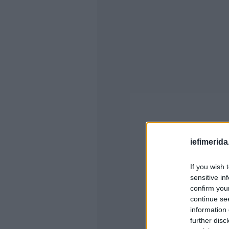
iefimerida
If you wish 
sensitive in
confirm you
continue se
information 
further disc