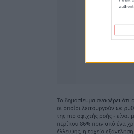
authenti
Το δημοσίευμα αναφέρει ότι ο
οι οποίοι λειτουργούν ως ρυ
της πιο σφιχτής ροής - είναι
περίπου 86% πριν από ένα χρό
έλλειψης, η ταχεία εξάντληση