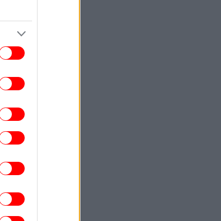
βάρος της Ρωσίας
ΚΟΣΜΟΣ
22:40
ωματούχος ΗΠΑ: Με τη συμφωνία για το
Στενό του Ορμούζ θα αρθεί ο ναυτικός
αποκλεισμός του Ιράν
ΕΛΛΑΔΑ
22:32
ρχονται ισχυρά μελτέμια και 39άρια το
ββατοκύριακο -Συναγερμός για φωτιές,
ποιες περιοχές μπαίνουν σε Red Code
ΚΟΣΜΟΣ
22:27
ρετανία: Καταδικάστηκε serial killer για
τον φόνο δύο γυναικών -Η αστυνομία
απολογήθηκε γιατί τον είχε αφήσει
ελεύθερο
ΕΛΛΑΔΑ
22:19
τιά σε ισόγειο κατάστημα στη Λεωφόρο
Αμφιθέας, στον Άλιμο -Εκκενώθηκε