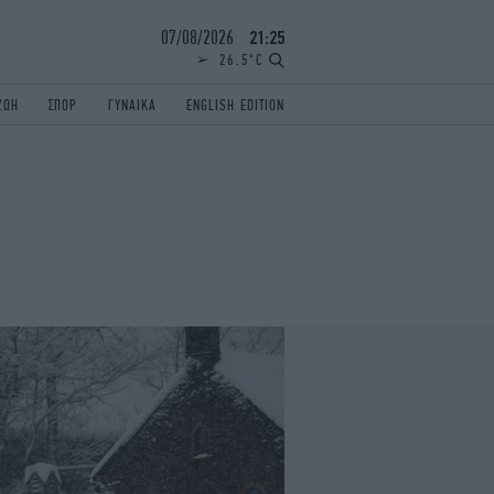
07/08/2026
21:25
26.5°C
ΖΩΗ
ΣΠΟΡ
ΓΥΝΑΙΚΑ
ENGLISH EDITION
ΕΛΛΑΔΑ
ΠΑΝΕΛΛΗΝΙΕΣ
ENGLISH EDITION
TRAVEL
ΟΛΥΜΠΙΑΚΟΙ ΑΓΩΝΕΣ
iAUTOKINITO
ΖΩΔΙΑ
ELAMEFORA