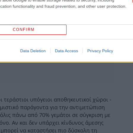
cation functionality and fraud prevention, and other user protection.
CONFIRM
Data Deletion
Data Access
Privacy Policy
ΗΠ
Αφο
«Α
κά
ι τεράστιοι υπόγειοι αποθηκευτικοί χώροι -
θμιστικό παράγοντα για την αντιμετώπιση
 μόλις πάνω από 70% γεμάτοι σε σύγκριση με
ξε
νο. Αν και δεν υπάρχει κίνδυνος άμεσης
 μπορεί να καταστήσει πιο δύσκολη τη