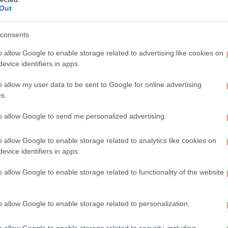
υριακή, σύμφωνα με το Bloomberg που
Out
gies Inc. Βροχή και χιόνι προβλέπονται για
τικών Άλπεων τη Δευτέρα, ενώ πρόσθετες
Αξι
consents
τε και την κοιλάδα Αόστα της Ιταλίας.
o allow Google to enable storage related to advertising like cookies on
evice identifiers in apps.
φυσικού αερίου αδειάζουν με
018
o allow my user data to be sent to Google for online advertising
Έ
s.
Σα
 παγωμένες συνθήκες ενισχύουν τη ζήτηση
to allow Google to send me personalized advertising.
ποθήκες φυσικού αερίου στην Ευρώπη
ό από το 2018.
o allow Google to enable storage related to analytics like cookies on
Β
evice identifiers in apps.
o allow Google to enable storage related to functionality of the website
o allow Google to enable storage related to personalization.
Φω
o allow Google to enable storage related to security, including