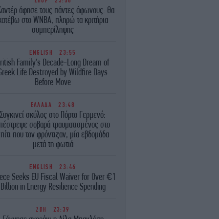
ΣΠΟΡ
23:58
Καντέρ άφησε τους πάντες άφωνους: Θα
κατέβω στο WNBA, πληρώ τα κριτήρια
συμπερίληψης
ENGLISH
23:55
ritish Family's Decade-Long Dream of
Greek Life Destroyed by Wildfire Days
Before Move
ΕΛΛΑΔΑ
23:48
Συγκινεί σκύλος στο Πόρτο Γερμενό:
πέστρεψε σοβαρά τραυματισμένος στο
πίτι που τον φρόντιζαν, μία εβδομάδα
μετά τη φωτιά
ENGLISH
23:46
ece Seeks EU Fiscal Waiver for Over €1
Billion in Energy Resilience Spending
ΖΩΗ
23:39