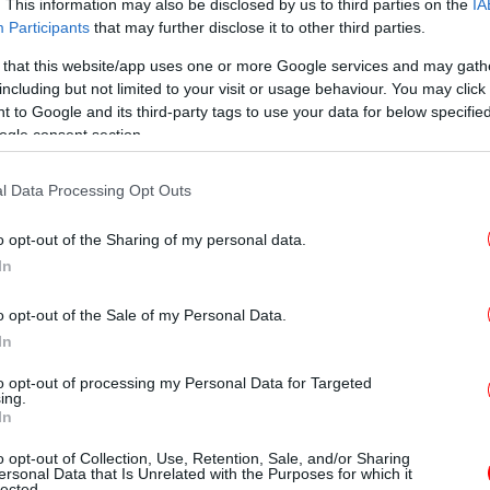
τ
. This information may also be disclosed by us to third parties on the
IA
Participants
that may further disclose it to other third parties.
 that this website/app uses one or more Google services and may gath
έδωσε προειδοποιήσεις για περιοχές για
including but not limited to your visit or usage behaviour. You may click 
πλημμύρες», ενώ εκατοντάδες σχολεία
 to Google and its third-party tags to use your data for below specifi
T
 την πρώτη μέρα επιστροφής των μαθητών
ogle consent section.
 καιρικών συνθηκών στο Ηνωμένο Βασίλειο.
l Data Processing Opt Outs
Ο
o opt-out of the Sharing of my personal data.
In
Ευρώπη παρά τη διακοπή των ρωσικών ροών μέσω
o opt-out of the Sale of my Personal Data.
Φρ
In
E
to opt-out of processing my Personal Data for Targeted
ing.
ι να επηρεάσει τη Γαλλία και τη Γερμανία
In
 συναγερμός για χιόνι και πάγο ισχύει για
Φο
o opt-out of Collection, Use, Retention, Sale, and/or Sharing
 οι θερμοκρασίες στο Όσλο θα πέσουν έως
χα
ersonal Data that Is Unrelated with the Purposes for which it
lected.