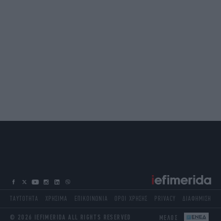
ΤΑΥΤΟΤΗΤΑ
ΧΡΗΣΙΜΑ
ΕΠΙΚΟΙΝΩΝΙΑ
ΟΡΟΙ ΧΡΗΣΗΣ
PRIVACY
ΔΙΑΦΗΜΙΣΗ
© 2026 IEFIMERIDA ALL RIGHTS RESERVED
ΜΕΛΟΣ