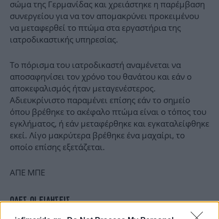
σώμα της Γερμανίδας και χρειάστηκε η παρέμβαση
συνεργείου για να τον απομακρύνει προκειμένου
να μεταφερθεί το πτώμα στα εργαστήρια της
ιατροδικαστικής υπηρεσίας.
Το πόρισμα του ιατροδικαστή αναμένεται να
αποσαφηνίσει τον χρόνο του θανάτου και εάν ο
αποκεφαλισμός ήταν μεταγενέστερος.
Αδιευκρίνιστο παραμένει επίσης εάν το σημείο
όπου βρέθηκε το ακέφαλο πτώμα είναι ο τόπος του
εγκλήματος, ή εάν μεταφέρθηκε και εγκαταλείφθηκε
εκεί. Λίγο μακρύτερα βρέθηκε ένα μαχαίρι, το
οποίο επίσης εξετάζεται.
ΑΠΕ ΜΠΕ
ΟΛΕΣ ΟΙ ΕΙΔΗΣΕΙΣ
Ποινή φυλάκισης 20 μηνών και αφαίρεση διπλώματος