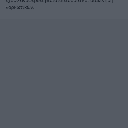
έχουν αναφερθεί βίαια επεισόδια και διακίνηση
ναρκωτικών.