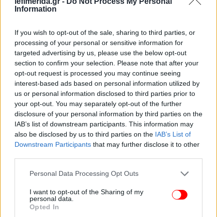
iefimerida.gr -
Do Not Process My Personal
από την τραγουδίστρια που πήρε σβάρνα 5 αμάξια στο
Information
Κολωνάκι
Τεχνικό πρόβλημα σε ραντάρ στο «Ελ. Βενιζέλος»:
If you wish to opt-out of the sale, sharing to third parties, or
processing of your personal or sensitive information for
Πιθανές καθυστερήσεις πτήσεων, τι λένε οι ελεγκτές
targeted advertising by us, please use the below opt-out
εναέριας κυκλοφορίας
section to confirm your selection. Please note that after your
Mea culpa από τον Μακρόν: «Έκανα μεγάλα λάθη από
opt-out request is processed you may continue seeing
υπερβολική αυτοπεποίθηση» - Τι είπε για τον έρωτα και
interest-based ads based on personal information utilized by
τους νέους
us or personal information disclosed to third parties prior to
your opt-out. You may separately opt-out of the further
disclosure of your personal information by third parties on the
IAB’s list of downstream participants. This information may
also be disclosed by us to third parties on the
IAB’s List of
Downstream Participants
that may further disclose it to other
third parties.
Please note that this website/app uses one or more Google
Personal Data Processing Opt Outs
services and may gather and store information including but
not limited to your visit or usage behaviour. You may click to
I want to opt-out of the Sharing of my
personal data.
grant or deny consent to Google and its third-party tags to
Opted In
use your data for below specified purposes in below Google