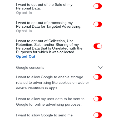
consent section.
I want to opt-out of the Sale of my
Personal Data.
Opted In
I want to opt-out of processing my
Personal Data for Targeted Advertising.
Opted In
I want to opt-out of Collection, Use,
Retention, Sale, and/or Sharing of my
Personal Data that Is Unrelated with the
Purposes for which it was collected.
Opted Out
ΠΕΡΙΣΣΟΤΕΡΑ ΒΙΝΤΕΟ
Google consents
I want to allow Google to enable storage
related to advertising like cookies on web or
device identifiers in apps.
Ακολουθήστε το
στο Google News
και μάθετε
πρώτοι όλες τις ειδήσεις
I want to allow my user data to be sent to
Google for online advertising purposes.
Δείτε όλες τις τελευταίες
Ειδήσεις
από την Ελλάδα και τον Κόσμο,
στο
I want to allow Google to send me