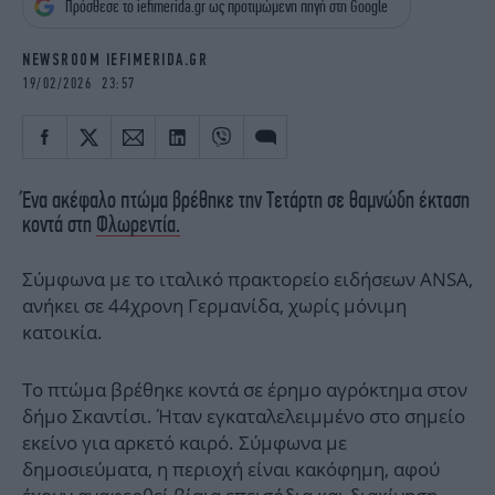
Πρόσθεσε το iefimerida.gr ως προτιμώμενη πηγή στη Google
iBOOKS
ΖΩΔΙΑ
OSCARS
THE OCEAN
NEWSROOM IEFIMERIDA.GR
MEDIA
ELAMEFORA
19/02/2026 23:57
NEWSLETTER
Ένα ακέφαλο πτώμα βρέθηκε την Τετάρτη σε θαμνώδη έκταση
κοντά στη
Φλωρεντία.
Σύμφωνα με το ιταλικό πρακτορείο ειδήσεων ANSA,
ανήκει σε 44χρονη Γερμανίδα, χωρίς μόνιμη
κατοικία.
Το πτώμα βρέθηκε κοντά σε έρημο αγρόκτημα στον
δήμο Σκαντίσι. Ήταν εγκαταλελειμμένο στο σημείο
εκείνο για αρκετό καιρό. Σύμφωνα με
δημοσιεύματα, η περιοχή είναι κακόφημη, αφού