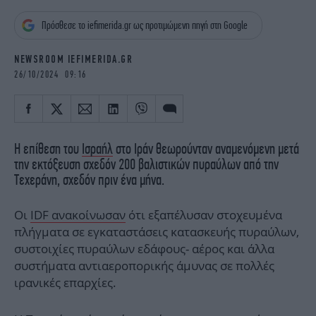
iBOOKS
ΖΩΔΙΑ
Πρόσθεσε το iefimerida.gr ως προτιμώμενη πηγή στη Google
OSCARS
THE OCEAN
MEDIA
ELAMEFORA
NEWSROOM IEFIMERIDA.GR
26/10/2024 09:16
NEWSLETTER
Η επίθεση του
Ισραήλ
στο Ιράν θεωρούνταν αναμενόμενη μετά
την εκτόξευση σχεδόν 200 βαλιστικών πυραύλων από την
Τεχεράνη, σχεδόν πριν ένα μήνα.
Οι
IDF ανακοίνωσαν
ότι εξαπέλυσαν στοχευμένα
πλήγματα σε εγκαταστάσεις κατασκευής πυραύλων,
συστοιχίες πυραύλων εδάφους- αέρος και άλλα
συστήματα αντιαεροπορικής άμυνας σε πολλές
ιρανικές επαρχίες.