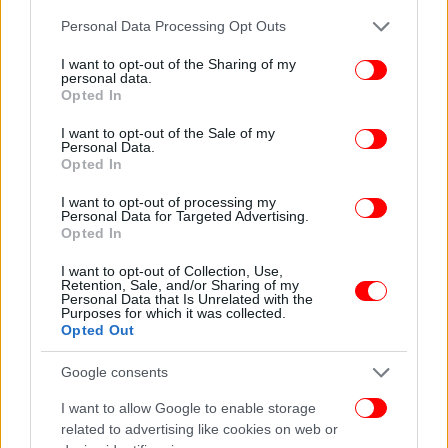
Please note that this website/app uses one or more Google
Personal Data Processing Opt Outs
services and may gather and store information including but
not limited to your visit or usage behaviour. You may click to
I want to opt-out of the Sharing of my
personal data.
grant or deny consent to Google and its third-party tags to
Opted In
use your data for below specified purposes in below Google
consent section.
I want to opt-out of the Sale of my
Personal Data.
Opted In
I want to opt-out of processing my
Personal Data for Targeted Advertising.
Opted In
I want to opt-out of Collection, Use,
Retention, Sale, and/or Sharing of my
Personal Data that Is Unrelated with the
Purposes for which it was collected.
Opted Out
Google consents
I want to allow Google to enable storage
Σύμφωνα με το Axios, ένας από τους διαύλους για
related to advertising like cookies on web or
τη μετάδοση μηνυμάτων στο Ιράν πριν από το