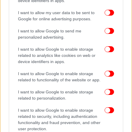
device identifiers in apps.
ισραηλινό χτύπημα ήταν ο Ολλανδός υπουργός
Εξωτερικών Κάσπαρ Βέλντκαμπ, ανέφερε μια πηγή.
I want to allow my user data to be sent to
Google for online advertising purposes.
«Μίλησα με τον Ιρανό υπουργό Εξωτερικών για τον
I want to allow Google to send me
πόλεμο και τις αυξημένες εντάσεις στην περιοχή.
personalized advertising.
Όσον αφορά το τελευταίο, προέτρεψα για
αυτοσυγκράτηση. Όλα τα μέρη πρέπει να
I want to allow Google to enable storage
related to analytics like cookies on web or
εργαστούν για να αποτρέψουν την περαιτέρω
device identifiers in apps.
κλιμάκωση», έγραψε ο Βέλντκαμπ στο Χ αρκετές
ώρες πριν από την ισραηλινή επίθεση.
I want to allow Google to enable storage
related to functionality of the website or app.
Αμερικανοί αξιωματούχοι δήλωσαν ότι αναμένουν
I want to allow Google to enable storage
ότι το Ιράν θα απαντήσει στην ισραηλινή επίθεση
related to personalization.
τις επόμενες ημέρες, αλλά με περιορισμένο τρόπο
που θα επιτρέψει στο Ισραήλ να σταματήσει τον
I want to allow Google to enable storage
κύκλο.
related to security, including authentication
functionality and fraud prevention, and other
«Στόχος μας είναι η επιτάχυνση της διπλωματίας
user protection.