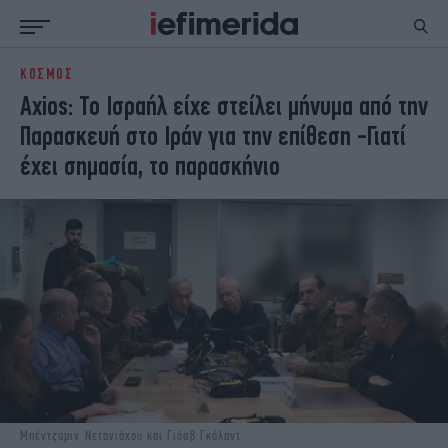
ΚΟΣΜΟΣ
ΕΙΔΗΣΕΙΣ
ΠΟΛΙΤΙΚΗ
Axios: Το Ισραήλ είχε στείλει μήνυμα από την
NON PAPER
ΕΛΛΑΔΑ
Παρασκευή στο Ιράν για την επίθεση -Γιατί
ΟΙΚΟΝΟΜΙΑ
ΚΟΣΜΟΣ
έχει σημασία, το παρασκήνιο
ΠΟΛΙΤΙΣΜΟΣ
ΠΑΝΕΛΛΗΝΙΕΣ
ΖΩΗ
ΣΠΟΡ
ΓΥΝΑΙΚΑ
ENGLISH EDITION
ΠΟΛΗ
STORIES
ΕΚΛΟΓΕΣ
TRAVEL
ΤΕΧΝΟΛΟΓΙΑ
ΥΓΕΙΑ
DESIGN
ΟΛΥΜΠΙΑΚΟΙ ΑΓΩΝΕΣ
EURO
GREEN
PODCAST
iAUTOKINITO
iOPINIONS
iGASTRONOMIE
Μπέντζαμιν Νετανιάχου και Γιόαβ Γκάλαντ