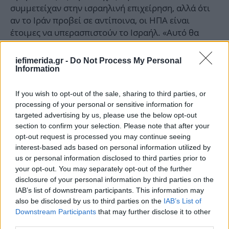
συμμετείχαν στην ισραηλινή επιχείρηση, αλλά ότι
αν το Ιράν προβεί σε αντίποινα, οι ΗΠΑ είναι
έτοιμες να υπερασπιστούν το Ισραήλ. «Αυτό θα
πρέπει να είναι το τέλος της άμεσης στρατιωτικής
ανταλλαγής μεταξύ του Ισραήλ και του Ιράν»,
iefimerida.gr -
Do Not Process My Personal
πρόσθεσε ο αξιωματούχος. «Εάν το Ιράν επιτεθεί
Information
ξανά στο Ισραήλ θα υπάρξουν συνέπειες. Αυτό το
κοινοποιήσαμε άμεσα και έμμεσα στο Ιράν».
If you wish to opt-out of the sale, sharing to third parties, or
processing of your personal or sensitive information for
targeted advertising by us, please use the below opt-out
section to confirm your selection. Please note that after your
opt-out request is processed you may continue seeing
interest-based ads based on personal information utilized by
us or personal information disclosed to third parties prior to
your opt-out. You may separately opt-out of the further
disclosure of your personal information by third parties on the
IAB’s list of downstream participants. This information may
also be disclosed by us to third parties on the
IAB’s List of
Downstream Participants
that may further disclose it to other
third parties.