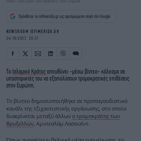
έκανε «κάλεσμα» για επιθέσεις στην Ευρώπη
iBOOKS
ΖΩΔΙΑ
OSCARS
THE OCEAN
Πρόσθεσε το iefimerida.gr ως προτιμώμενη πηγή στη Google
MEDIA
ELAMEFORA
NEWSROOM IEFIMERIDA.GR
NEWSLETTER
24/10/2023 20:31
Το
Ισλαμικό Κράτος
απευθύνει -μέσω βίντεο- κάλεσμα σε
υποστηρικτές του να εξαπολύσουν τρομοκρατικές επιθέσεις
στην Ευρώπη.
Το βίντεο δημοσιοποιήθηκε σε προπαγανδιστικό
κανάλι της τζιχαντιστικής οργάνωσης, στο οποίο
διακρίνεται μεταξύ άλλων
ο τρομοκράτης των
Βρυξελλών
, Αμντεσλάμ Λασουέντ.
Όπως αναφέρουν βελγικά μέσα ενημέρωσης, το