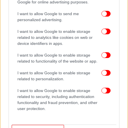
Google for online advertising purposes.
Ακολουθήστε το
στο Google News
και μάθετε
πρώτοι όλες τις ειδήσεις
I want to allow Google to send me
personalized advertising.
Δείτε όλες τις τελευταίες
Ειδήσεις
από την Ελλάδα και τον Κόσμο,
στο
I want to allow Google to enable storage
related to analytics like cookies on web or
device identifiers in apps.
ΔΙΑΒΑΣΤΕ ΠΕΡΙΣΣΟΤΕΡΑ
ΙΣΛΑΜΙΚΌ ΚΡΆΤΟΣ
ΤΡΟΜΟΚΡΑΤΙΚΈΣ
ΕΠΙΘΈΣΕΙΣ
ΕΥΡΏΠΗ
I want to allow Google to enable storage
related to functionality of the website or app.
I want to allow Google to enable storage
related to personalization.
I want to allow Google to enable storage
related to security, including authentication
functionality and fraud prevention, and other
user protection.