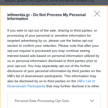
κρίσης», αναφέρεται στο βίντεο.
iefimerida.gr -
Do Not Process My Personal
ΟΛΕΣ ΟΙ ΕΙΔΗΣΕΙΣ
Information
Παρέμβαση Αχτσιόγλου, Χαρίτση, Ηλιόπουλου: «Ο
If you wish to opt-out of the sale, sharing to third parties, or
ΣΥΡΙΖΑ είναι σε διάλυση!» - Ο Κασσελάκης συγκαλεί
processing of your personal or sensitive information for
εκτάκτως την Πέμπτη το Ε.Γ.
targeted advertising by us, please use the below opt-out
Νετανιάχου σε στρατιώτες: Το επόμενο στάδιο του
section to confirm your selection. Please note that after your
πολέμου πλησιάζει -Έχουμε έναν στόχο, να συντρίψουμε
opt-out request is processed you may continue seeing
interest-based ads based on personal information utilized by
τη Χαμάς
us or personal information disclosed to third parties prior to
Η 85χρονη όμηρος έδωσε το χέρι της στον απαγωγέα
your opt-out. You may separately opt-out of the further
της Χαμάς -Σάλος με την κίνησή της, τι υποστήριξε
disclosure of your personal information by third parties on the
[βίντεο]
IAB’s list of downstream participants. This information may
also be disclosed by us to third parties on the
IAB’s List of
Downstream Participants
that may further disclose it to other
third parties.
Please note that this website/app uses one or more Google
Personal Data Processing Opt Outs
services and may gather and store information including but