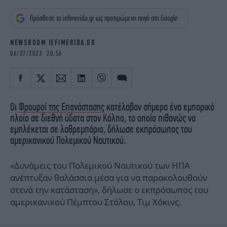
iBOOKS
ΖΩΔΙΑ
Πρόσθεσε το iefimerida.gr ως προτιμώμενη πηγή στη Google
OSCARS
THE OCEAN
MEDIA
ELAMEFORA
NEWSROOM IEFIMERIDA.GR
06/07/2023 20:56
NEWSLETTER
Οι
Φρουροί της Επανάστασης
κατέλαβαν σήμερα ένα εμπορικό
πλοίο σε διεθνή ύδατα στον Κόλπο, το οποίο πιθανώς να
εμπλέκεται σε λαθρεμπόριο, δήλωσε εκπρόσωπος του
αμερικανικού Πολεμικού Ναυτικού.
«Δυνάμεις του Πολεμικού Ναυτικού των ΗΠΑ
ανέπτυξαν θαλάσσια μέσα για να παρακολουθούν
στενά την κατάσταση», δήλωσε ο εκπρόσωπος του
αμερικανικού Πέμπτου Στόλου, Τιμ Χόκινς.