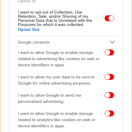
Opted In
ΠΕΡΙΣΣΟΤΕΡΑ ΒΙΝΤΕΟ
I want to opt-out of Collection, Use,
Retention, Sale, and/or Sharing of my
Personal Data that Is Unrelated with the
Purposes for which it was collected.
Opted Out
Ακολουθήστε το
στο Google News
και μάθετε
πρώτοι όλες τις ειδήσεις
Google consents
Δείτε όλες τις τελευταίες
Ειδήσεις
από την Ελλάδα και τον Κόσμο,
I want to allow Google to enable storage
στο
related to advertising like cookies on web or
device identifiers in apps.
I want to allow my user data to be sent to
ΔΙΑΒΑΣΤΕ ΠΕΡΙΣΣΟΤΕΡΑ
ΙΡΆΝ
ΦΡΟΥΡΟΊ ΤΗΣ ΕΠΑΝΆΣΤΑΣΗΣ
Google for online advertising purposes.
ΕΜΠΟΡΙΚΟ ΠΛΟΙΟ
ΝΑΥΤΙΚΌ ΗΠΑ
ΚΌΛΠΟΣ
I want to allow Google to send me
personalized advertising.
I want to allow Google to enable storage
related to analytics like cookies on web or
device identifiers in apps.