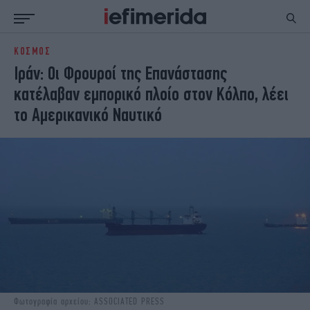
ΚΟΣΜΟΣ
ΕΙΔΗΣΕΙΣ
ΠΟΛΙΤΙΚΗ
Ιράν: Οι Φρουροί της Επανάστασης
NON PAPER
ΕΛΛΑΔΑ
κατέλαβαν εμπορικό πλοίο στον Κόλπο, λέει
ΟΙΚΟΝΟΜΙΑ
ΚΟΣΜΟΣ
το Αμερικανικό Ναυτικό
ΠΟΛΙΤΙΣΜΟΣ
ΠΑΝΕΛΛΗΝΙΕΣ
ΖΩΗ
ΣΠΟΡ
ΓΥΝΑΙΚΑ
ENGLISH EDITION
ΠΟΛΗ
STORIES
ΕΚΛΟΓΕΣ
TRAVEL
ΤΕΧΝΟΛΟΓΙΑ
ΥΓΕΙΑ
DESIGN
ΟΛΥΜΠΙΑΚΟΙ ΑΓΩΝΕΣ
EURO
GREEN
PODCAST
iAUTOKINITO
iOPINIONS
iGASTRONOMIE
Φωτογραφία αρχείου: ASSOCIATED PRESS