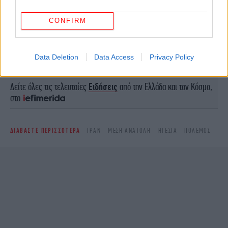
ΠΕΡΙΣΣΟΤΕΡΑ ΒΙΝΤΕΟ
CONFIRM
Ακολουθήστε το
στο Google News
και μάθετε
Data Deletion
Data Access
Privacy Policy
πρώτοι όλες τις ειδήσεις
Δείτε όλες τις τελευταίες
Ειδήσεις
από την Ελλάδα και τον Κόσμο,
στο
ΔΙΑΒΑΣΤΕ ΠΕΡΙΣΣΟΤΕΡΑ
ΙΡΆΝ
ΜΈΣΗ ΑΝΑΤΟΛΉ
ΗΓΕΣΊΑ
ΠΟΛΕΜΟΣ