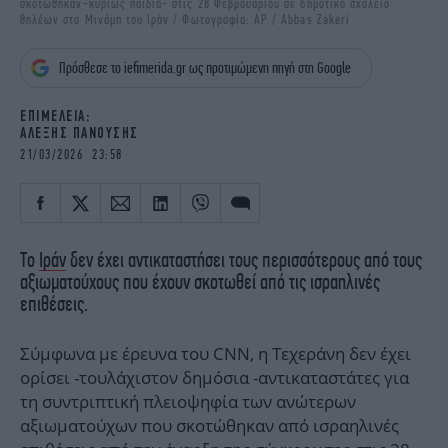
σκοτώθηκαν-κυρίως παιδιά- στις 28 Φεβρουαρίου σε δημοτικό σχολείο
iBOOKS
ΖΩΔΙΑ
θηλέων στο Μινάμπ του Ιράν / Φωτογραφία: AP / Abbas Zakeri
OSCARS
THE OCEAN
Πρόσθεσε το iefimerida.gr ως προτιμώμενη πηγή στη Google
MEDIA
ELAMEFORA
EΠΙΜΕΛΕΙΑ:
NEWSLETTER
ΑΛΕΞΗΣ ΠΑΝΟΥΣΗΣ
21/03/2026 23:58
Το
Ιράν
δεν έχει αντικαταστήσει τους περισσότερους από τους
αξιωματούχους που έχουν σκοτωθεί από τις ισραηλινές
επιθέσεις.
Σύμφωνα με έρευνα του CNN, η Τεχεράνη δεν έχει
ορίσει -τουλάχιστον δημόσια -αντικαταστάτες για
τη συντριπτική πλειοψηφία των ανώτερων
αξιωματούχων που σκοτώθηκαν από ισραηλινές