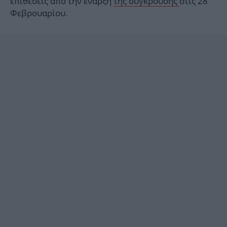
επιθέσεις από την έναρξη
της σύγκρουσης
στις 28
Φεβρουαρίου.