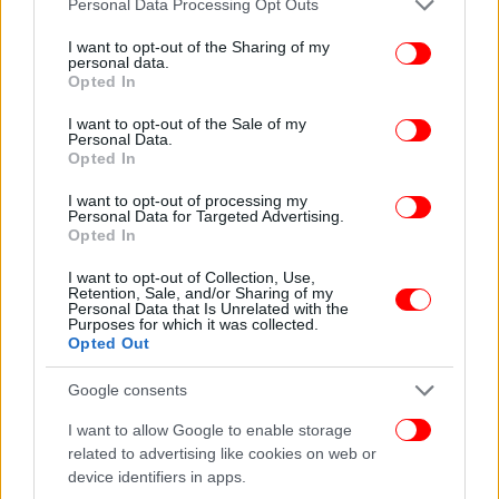
Personal Data Processing Opt Outs
Σύμφωνα με αναλυτές, το καθεστώς ενδέχεται να
services and may gather and store information including but
αποφάσισε να μην προβεί σε επίσημες
not limited to your visit or usage behaviour. You may click to
I want to opt-out of the Sharing of my
ανακοινώσεις, σε μια προσπάθεια να προστατεύσει
personal data.
grant or deny consent to Google and its third-party tags to
Opted In
αξιωματούχους που κατέχουν υψηλές θέσεις στον
use your data for below specified purposes in below Google
τομέα της ασφάλειας, ενώ ορισμένες θέσεις
consent section.
I want to opt-out of the Sale of my
Personal Data.
ενδέχεται να μην έχουν καλυφθεί.
Opted In
Οι περισσότερες από τις θέσεις απαιτούν την
I want to opt-out of processing my
Personal Data for Targeted Advertising.
έγκριση του Ανώτατου Ηγέτη Αγιατολάχ
Opted In
Μοτζτάμπα Χαμενεΐ, ή διορίζονται απευθείας από
I want to opt-out of Collection, Use,
αυτόν.
Retention, Sale, and/or Sharing of my
Personal Data that Is Unrelated with the
Purposes for which it was collected.
«Δεν είναι σαφές πόσο προσιτός είναι ο ηγέτης
Opted Out
Μοτζτάμπα Χαμενεΐ ακόμη και για τους ανώτατους
Google consents
αξιωματούχους», σημειώνει ο Χαμιντρέζα Αζίζι,
επισκέπτης ερευνητής στο Γερμανικό Ινστιτούτο
I want to allow Google to enable storage
Διεθνών και Ασφαλείας.
related to advertising like cookies on web or
device identifiers in apps.