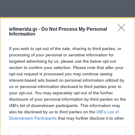
iefimerida.gr -
Do Not Process My Personal
Information
If you wish to opt-out of the sale, sharing to third parties, or
processing of your personal or sensitive information for
targeted advertising by us, please use the below opt-out
section to confirm your selection. Please note that after your
opt-out request is processed you may continue seeing
interest-based ads based on personal information utilized by
us or personal information disclosed to third parties prior to
your opt-out. You may separately opt-out of the further
disclosure of your personal information by third parties on the
IAB’s list of downstream participants. This information may
also be disclosed by us to third parties on the
IAB’s List of
Downstream Participants
that may further disclose it to other
Ο Μοτζτάμπα πιθανά δεν είναι σε θέση να διορίσει
third parties.
Please note that this website/app uses one or more Google